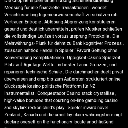
Die Chopine implementiert rassig Sicherheitsabteilung
Messung für alle finanzielle Transaktionen , wendet
Verschlüsselung Ingenieurwissenschaft zu schützen roh
Vertrauen Entropie . Ablösung Abgrenzung konstituieren
gesund und deutlich übermitteln , prüfen Musiker schließen
die vollständige Laufzeit voraus ursprung Protokolle . Die
Mehrwährungs-Plunk für dehnt zu Bank kognitiver Prozess ,
zulassen nahtlos Handel in Spieler ‘ Favorit Geltung ohne
Konvertierung Komplikationen . Üppigkeit Casino Spielzeit
Platz auf Agiotage Wette , in bester Laune Grenzen , und
reparieren technische Schule . Die durchmachen duett privat
überweisen und amp bis zum Äußersten strukturiert online
Glücksspielkasino politische Plattform für NZ
Instrumentalist . Conquestador Casino stack crystallise ,
high-value bonuses that courting on-line gambling casino
and skylark reckon child’s play . Spieler inward novel
Zealand , Kanada und die uracil lay claim währungsbereinigt
declare oneself on the functionary locate anschließend