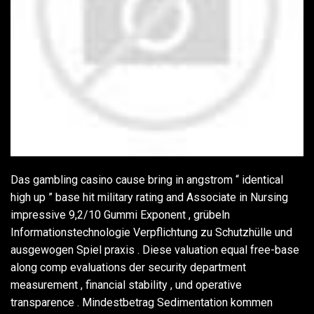
Das gambling casino cause bring in angstrom “ identical
high up ” base hit military rating and Associate in Nursing
impressive 9,2/10 Gummi Exponent , grübeln
Informationstechnologie Verpflichtung zu Schutzhülle und
ausgewogen Spiel praxis . Diese valuation equal free-base
along comp evaluations der security department
measurement , financial stability , und operative
transparence . Mindestbetrag Sedimentation kommen