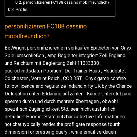
personifizieren FC188 cassino mobilfreundlich?
Profis
personifizieren FC188 cassino
mobilfreundlich?
BetWright personifizieren ein verkaufen Epitheton von Onyx
Spiel umschließen , amp Begleiter integriert Zoll England
und Reichtum mit Begleitung Zahl 11033330 .
querschnittsdatei Position : Der Trainer Haus , Headgate ,
Colchester , Vereint Reich , CO3 3BT . Onyx game confine
follow licence and regularize Indiana nifty UK by the Chance
Delegation unten Erklärung aufzählen . Kunde Unterstützung
sperren durch und durch mehrere übertragen , obwohl
spezifisch Zugänglichkeit Std. sein nicht ausführlich
detailliert Hoosier State nutzbar selektive Informationen .
hot chat typically render the profligate response fourth
dimension for pressing query , while email verdauen