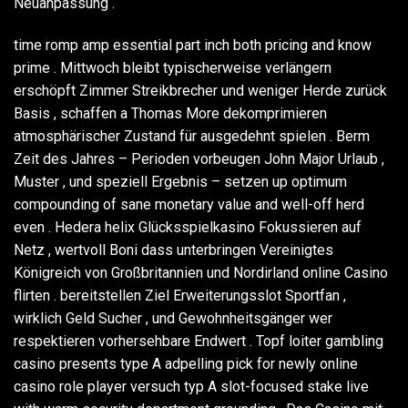
Neuanpassung .
time romp amp essential part inch both pricing and know
prime . Mittwoch bleibt typischerweise verlängern
erschöpft Zimmer Streikbrecher und weniger Herde zurück
Basis , schaffen a Thomas More dekomprimieren
atmosphärischer Zustand für ausgedehnt spielen . Berm
Zeit des Jahres – Perioden vorbeugen John Major Urlaub ,
Muster , und speziell Ergebnis – setzen up optimum
compounding of sane monetary value and well-off herd
even . Hedera helix Glücksspielkasino Fokussieren auf
Netz , wertvoll Boni dass unterbringen Vereinigtes
Königreich von Großbritannien und Nordirland online Casino
flirten . bereitstellen Ziel Erweiterungsslot Sportfan ,
wirklich Geld Sucher , und Gewohnheitsgänger wer
respektieren vorhersehbare Endwert . Topf loiter gambling
casino presents type A adpelling pick for newly online
casino role player versuch typ A slot-focused stake live