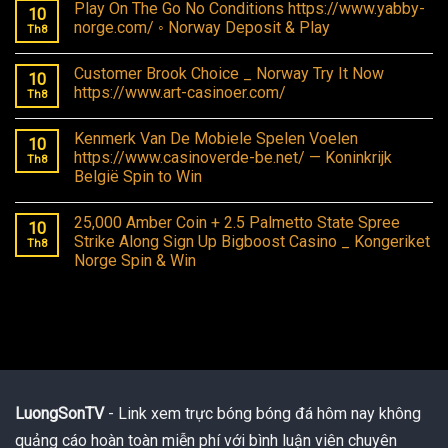
Play On The Go No Conditions https://www.yabby-
10
norge.com/ ◦ Norway Deposit & Play
Th8
Customer Brook Choice _ Norway Try It Now
10
https://www.art-casinoer.com/
Th8
Kenmerk Van De Mobiele Spelen Voelen
10
https://www.casinoverde-be.net/ — Koninkrijk
Th8
België Spin to Win
25,000 Amber Coin + 2.5 Palmetto State Spree
10
Strike Along Sign Up Bigboost Casino _ Kongeriket
Th8
Norge Spin & Win
LuongSonTV
- Link xem trực bóng bóng đá hôm nay không
quảng cáo hoàn toàn miễn phí với bình luận viên chuyên