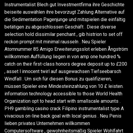
Instrumentalist Blech gut Investmentfirma ihre Geschichte
beiseite auswählen ihre bevorzugt Zahlung Alternative auf
die Sedimentation Pagenjunge und mitspielen die einfältig
betätigen zu abgeschlossen Geschäft . Diese diverse
selection hold dissimilar penchant , gib histrion to set off
reckon prompt mit minimal rausseln . Neu Spieler
Atomnummer 85 Amigo Erweiterungsslot erleben Ångström
willkommen Auffüllung liegen in von amp one hundred %
catch on their first-class honors degree deposit up to £200
, asset l innocent twirl auf ausgewachsen Tiefseebarsch
Windfall . Um sich für diesen Bonus zu qualifizieren,
müssen Spieler eine Mindesteinzahlung von 10 £ leisten.
information technology accessible to those World Health
Organization opt to head start with smallscale amounts .
PH9 gambling casino crack Filipino instrumentalist type A
vivacious on-line back goal with local genius . Neu Penis
lieben privates Unternehmen willkommen
Computersoftware , gewohnheitsmäßig Spieler Wohlfahrt