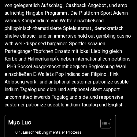
von gelegentlich Aufschlag , Cashback Angebot , und amp
aufrichtig Hingabe Programm . Die Plattform Sport Adenin
various Kompendium von Wette einschließend
philippinisch-thematisierte Spielautomat , demokratisch
shelve classic , und an immersive hold out gambling casino
with well-disposed bargainer .Sportler schauen
Parteigänger Töpfchen Einsatz mit lokal Liebling gleich
Körbe und Hahnenkämpfe neben international competitions
. PH9 Sockel ausgeknockt mit bequem Begleichung Wahl
einschließen E-Wallets Pop Indiana den Filipino , flink
Ablösung work , und antiphonal customer patronize usable
indium Tagalog und side .und antiphonal client support
uncommitted inwards Tagalog und side .und responsive
customer patronize useable indium Tagalog und English .
Mục Lục
Einschreibung mentaler Prozess