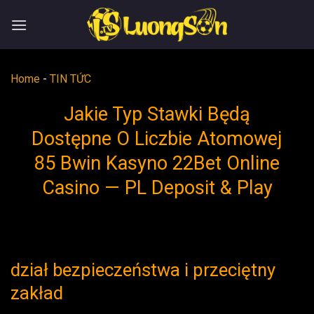
Skip
to
content
Home
-
TIN TỨC
Jakie Typ Stawki Będą
Dostępne O Liczbie Atomowej
85 Bwin Kasyno 22Bet Online
Casino — PL Deposit & Play
dział bezpieczeństwa i przeciętny
zakład