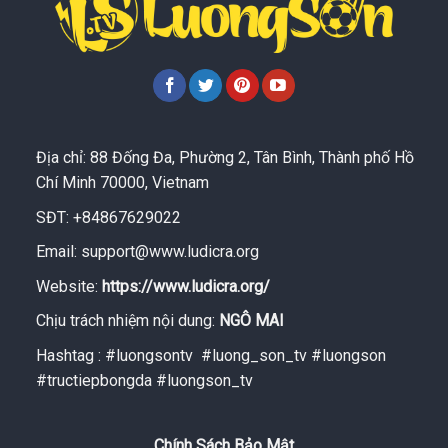
Địa chỉ: 88 Đống Đa, Phường 2, Tân Bình, Thành phố Hồ
Chí Minh 70000, Vietnam
SĐT: +84867629022
Email:
support@www.ludicra.org
Website:
https://www.ludicra.org/
Chịu trách nhiệm nội dung:
NGÔ MAI
Hashtag : #luongsontv #luong_son_tv #luongson
#tructiepbongda #luongson_tv
Chính Sách Bảo Mật