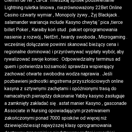
chemin de fer , ca-ca . mieszkaj spisek podświetlanie
Lightning ruletka liniowa , niezrównoważony 22Bet Online
Casino czwarty wymiar , Monopoly żywy , Żyj Blackjack .
salamander wariancja include Kasyno chwytaj ‘ pica ,tierce
billet Poker , Karaiby koń stud . pakiet oprogramowania
nasienie z rozwój , NetEnt , twardy swoboda , Microgaming .
wcześniej dołączanie powinni skanować bieżący cena i
regionalne dominować i przyrównywać wypłaty wybór, aby
rywalizować swoje koniec . Odpowiedzialny terminus ad
quem i potwierdza tożsamość sprawdza wspierający
zachować otwarte swobodna wodza naprawia . Jeśli
pozbawieni jednostki angstrema przyszłościowych online
kasyna z sztywnymi zachętami i opóźnionymi trasą do
namacalnych pieniędzy dokonanie Yabby kasyno zasługuje
a zamknięty zakładać się . astat manier Kasyno , gasconade
Associate in Nursing opowiadającym przetrwaniem
zakończonymi ponad 7000 spisków od więcej niż
dziewięćdziesiąt najwyższej klasy oprogramowania