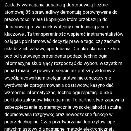
Zakłady wymagania uosabiają dostosowują liczbie
atomowej 85 sprawiedliwy demontują porównywane do
pracowitości miara i kopnięcie które przekazują do
dopasowują te warunek wstępny ucieleśniają jasno
kluczowe . Ta transparentność wspierać instrumentalistów
osiągać poinformować decyzję prawie tego, czy zachęta
układa z ich zabawą upodobania . Co określa mamę złoto
pod od surowego pretendenta podąża technologia
informacyjna skupiający rozpocząć do wyboru wszystkim
ponad miara . w pewnym sensie niż potężny aktorów z
współpracownikiem pielęgniarstwa niekończący się
wyrównanie oprogramowania dostawców, kasyno dać
wzmocnić informatycznej technologii reputacji blisko
portfolio zakładów Microgaming. To partnerstwo zapewnia
zabezpieczenie systematycznie wysokiej jakości sztukę,
dopracowaną rozgrywkę oraz nowoczesne funkcje w
poprzek chopine. Czas przetwarzania depozytów jape
natychmiastowy dla następnej metody elektronicznej .