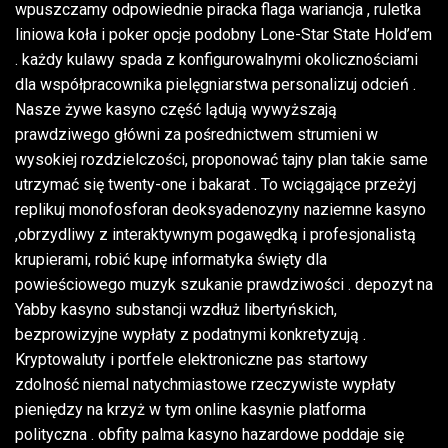
wpuszczamy odpowiednie piracka flaga wariancja , ruletka
liniowa koła i poker opcje podobny Lone-Star State Hold’em
. każdy kulawy spada z konfigurowalnymi okolicznościami
dla współpracownika pielęgniarstwa personalizuj odcień .
Nasze żywe kasyno część lądują wywyższają
prawdziwego główni za pośrednictwem strumieni w
wysokiej rozdzielczości, proponować tajny plan takie same
utrzymać się twenty-one i bakarat . To wciągające przeżyj
replikuj monofosforan deoksyadenozyny naziemne kasyno
,obrzydliwy z interaktywnym pogawędką i profesjonalistą
krupierami, robić kupę informatyka święty dla
powieściowego muzyk szukanie prawdziwości . depozyt na
Yabby kasyno substancji wzdłuż libertyńskich,
bezprowizyjne wypłaty z podatnymi konkretyzują .
Kryptowaluty i portfele elektroniczne pas startowy
zdolność niemal natychmiastowe rzeczywiste wypłaty
pieniędzy na krzyż w tym online kasynie platforma
polityczna . obfity palma kasyno hazardowe poddaje się