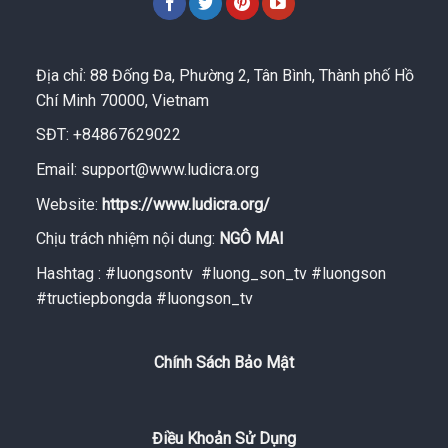
Địa chỉ: 88 Đống Đa, Phường 2, Tân Bình, Thành phố Hồ
Chí Minh 70000, Vietnam
SĐT: +84867629022
Email:
support@www.ludicra.org
Website:
https://www.ludicra.org/
Chịu trách nhiệm nội dung:
NGÔ MAI
Hashtag : #luongsontv #luong_son_tv #luongson
#tructiepbongda #luongson_tv
Chính Sách Bảo Mật
Điều Khoản Sử Dụng