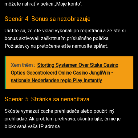
môžete nahrať v sekcii „Moje konto“.
Scenár 4: Bonus sa nezobrazuje
Uistite sa, že ste vklad vykonali po registrácii a že ste si
bonus aktivovali zaškrtnutím príslušného políčka.
Požiadavky na pretočenie ešte nemusíte spĺňať.
Xem thêm :
Storting Systemen Over Stake Casino
Opties Gecontroleerd Online Casino JungliWin •
nationale Nederlandse regio Play Instantly
Scenár 5: Stránka sa nenačítava
Skúste vymazať cache prehliadača alebo použiť iný
prehliadač. Ak problém pretrváva, skontrolujte, či nie je
blokovaná vaša IP adresa.