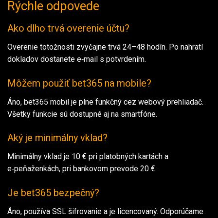
Rýchle odpovede
Ako dlho trvá overenie účtu?
Overenie totožnosti zvyčajne trvá 24–48 hodín. Po nahratí
dokladov dostanete e‑mail s potvrdením.
Môžem použiť bet365 na mobile?
Áno, bet365 mobil je plne funkčný cez webový prehliadač.
Všetky funkcie sú dostupné aj na smartfóne.
Aký je minimálny vklad?
Minimálny vklad je 10 € pri platobných kartách a
e‑peňaženkách, pri bankovom prevode 20 €.
Je bet365 bezpečný?
Áno, používa SSL šifrovanie a je licencovaný. Odporúčame