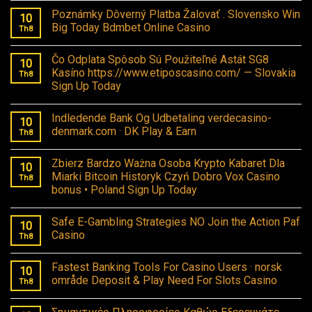
Poznámky Dôverný Platba Žalovať . Slovensko Win
10
Big Today Bdmbet Online Casino
Th8
Čo Odplata Spôsob Sú Použiteľné Astát SG8
10
Kasíno https://www.etiposcasino.com/ — Slovakia
Th8
Sign Up Today
Indledende Bank Og Udbetaling verdecasino-
10
denmark.com · DK Play & Earn
Th8
Zbierz Bardzo Ważna Osoba Krypto Kabaret Dla
10
Miarki Bitcoin Historyk Czyń Dobro Vox Casino
Th8
bonus • Poland Sign Up Today
Safe E-Gambling Strategies NO Join the Action Paf
10
Casino
Th8
Fastest Banking Tools For Casino Users · norsk
10
område Deposit & Play Need For Slots Casino
Th8