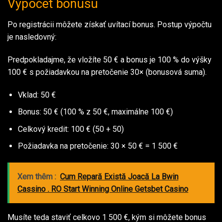
Výpočet bonusu
Po registrácii môžete získať uvítací bonus. Postup výpočtu
je nasledovný:
Predpokladajme, že vložíte 50 € a bonus je 100 % do výšky
100 € s požiadavkou na pretočenie 30× (bonusová suma).
Vklad: 50 €
Bonus: 50 € (100 % z 50 €, maximálne 100 €)
Celkový kredit: 100 € (50 + 50)
Požiadavka na pretočenie: 30 × 50 € = 1 500 €
Xem thêm :
Cum Repară Există Joacă La Bwin
Cassino . RO Start Winning Online Getsbet Casino
Musíte teda staviť celkovo 1 500 €, kým si môžete bonus