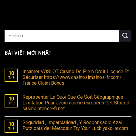
BÀI VIẾT MỚI NHẤT
Incarner VOSLOT Casino De Plein Droit Licence Et
10
Sécuriser https://www.casinosimsinos-fr.com/ _
Th8
France Claim Bonus
Représenter Là Quoi Que Ce Soit Géographique
10
Limitation Pour Jeux marché européen Get Started
Th8
casinointense-fr.net
Seguridad , Imparcialidad , Y Responsable Azar
10
Putz país del Mercosur Try Your Luck yako-ar.com
Th8