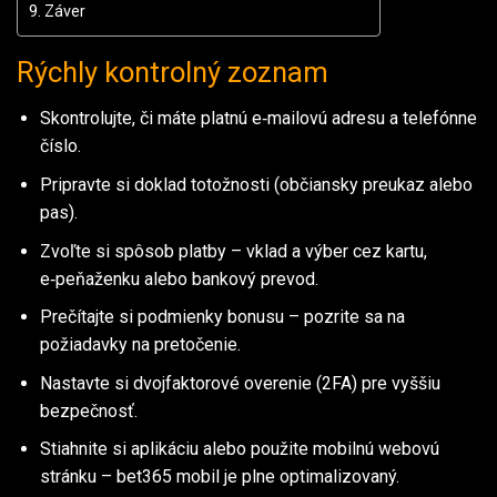
Záver
Rýchly kontrolný zoznam
Skontrolujte, či máte platnú e‑mailovú adresu a telefónne
číslo.
Pripravte si doklad totožnosti (občiansky preukaz alebo
pas).
Zvoľte si spôsob platby – vklad a výber cez kartu,
e‑peňaženku alebo bankový prevod.
Prečítajte si podmienky bonusu – pozrite sa na
požiadavky na pretočenie.
Nastavte si dvojfaktorové overenie (2FA) pre vyššiu
bezpečnosť.
Stiahnite si aplikáciu alebo použite mobilnú webovú
stránku – bet365 mobil je plne optimalizovaný.