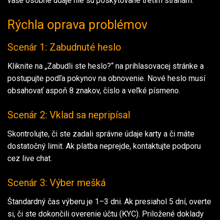
vaše osobné údaje nie sú poskytované tretím stranám.
Rýchla oprava problémov
Scenár 1: Zabudnuté heslo
Kliknite na „Zabudli ste heslo?“ na prihlasovacej stránke a
postupujte podľa pokynov na obnovenie. Nové heslo musí
obsahovať aspoň 8 znakov, číslo a veľké písmeno.
Scenár 2: Vklad sa nepripísal
Skontrolujte, či ste zadali správne údaje karty a či máte
dostatočný limit. Ak platba neprejde, kontaktujte podporu
cez live chat.
Scenár 3: Výber mešká
Štandardný čas výberu je 1–3 dni. Ak presiahol 5 dní, overte
si, či ste dokončili overenie účtu (KYC). Priložené doklady