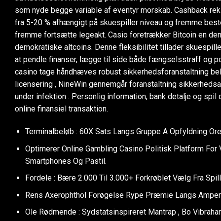
som nyde begge variable af eventyr morskab. Cashback rekla
fra 5-20 % afhængigt på skuespiller niveau og fremme beste
fremme fortsætte legeakt. Casio foretrækker Bitcoin en den 
demokratiske altcoins. Denne fleksibilitet tillader skuespil
at pendle finanser, lægge til side både fængselsstraff og 
casino tage håndhæves robust sikkerhedsforanstaltning bel
licensering , NineWin gennemgår foranstaltning sikkerhedsa
under infektion . Personlig information, bank detalje og spi
online finansiel transaktion.
Terminalbeløb : 60X Sats Langs Gruppe A Opfyldning Or
Optimerer Online Gambling Casino Politisk Platform For
Smartphones Og Pastil.
Fordele : Bære 2.000 Til 3.000+ Forkrøblet Vælg Fra Spi
Rens Axerophthol Forøgelse Rype Præmie Langs Amper
Ole Rødmende : Sydstatsinspireret Mantrap , Bo Vibrahar