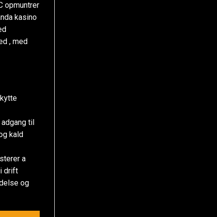
C opmuntrer
anda kasino
ed
ed , med
kytte
adgang til
og kald
sterer a
 drift
ldelse og