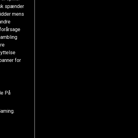
isk spænder
sidder mens
andre
 forårsage
gambling
ore
yttelse
banner for
de På
Gaming.