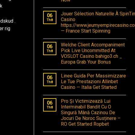
sk
Jouer Sélection Naturelle À SpinT
06
Casino
Th8
ndskud .
https://www.jeumyempirecasino.c
r rig
— France Start Spinning
Welche Client Accompaniment
06
Pick Live Uncommitted At
Th8
VOSLOT Casino bahigo3.ch _
Europa Grab Your Bonus
Linee Guida Per Massimizzare
06
Le Tue Prestazioni Allinbet
Th8
Casino — Italia Get Started
Pro Și Victimizează Lui
06
Interminabil Bandit Cu O
Th8
Singură Mână Cazinou De
Jocuri De Noroc Susținere –
RO Get Started Ropbet