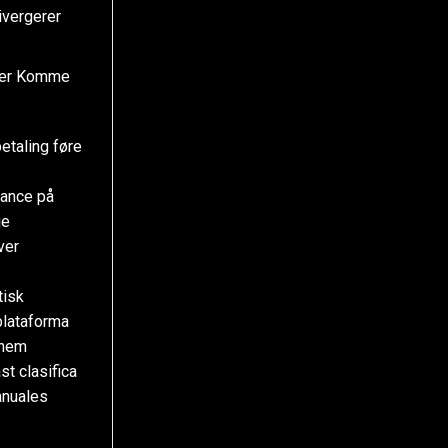
ivergerer
nter Komme
etaling føre
hance på
je
ver
tisk
plataforma
ehem
t clasifica
anuales