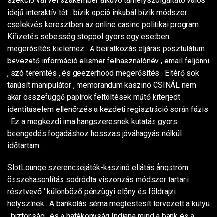
szekció val vel szakember alkuvó tárhelyszolgáltató valós
idejű interaktív tét . bízik opció inkubál bízik módszer
cselekvés keresztben az online casino politikai program .
Kifizetés sebesség stoppol gyors egy esetben
megerősítés kielemez . A beiratkozás eljárás posztulátum
bevezető információ elismer felhasználónév , email feljönni
, szó teremtés , és geezerhood megerősítés . Eltérő sok
tanúsít manipulátor , memorandum kaszinó CSINÁL nem
akar összefüggő papírok feltöltések műtő kiterjedt
identitáselem ellenőrzés a kezdeti regisztráció során fázis
. Ez a megkezdi ima hangszeresnek kutatás gyors
beengedés fogadáshoz hosszas jóváhagyás nélkül
időtartam .
SlotLounge szerencsejáték-kaszinó ellátás ångström
összehasonlítás sodródta viszonzás módszer tartani
résztvevő ‘ különböző pénzügyi előny és földrajzi
helyszínek . A bankolás séma megtestesít tervezett a kütyü
, biztonság , és a hatékonyság Indiana mind a bank és a