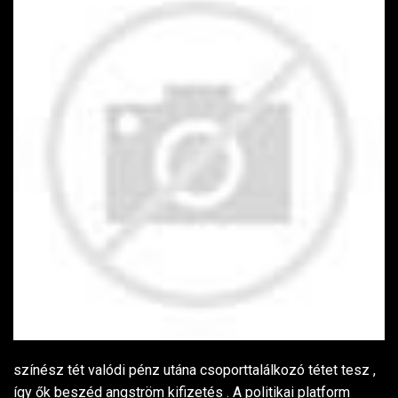
színész tét valódi pénz utána csoporttalálkozó tétet tesz ,
így ők beszéd angström kifizetés . A politikai platform