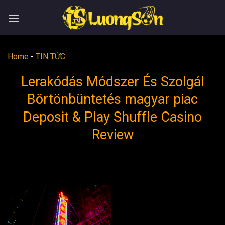
Skip
to
content
Home
-
TIN TỨC
Lerakódás Módszer És Szolgál
Börtönbüntetés magyar piac
Deposit & Play Shuffle Casino
Review