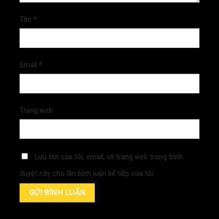
Tên
*
Email
*
Trang web
Lưu tên của tôi, email, và trang web trong trình
duyệt này cho lần bình luận kế tiếp của tôi.