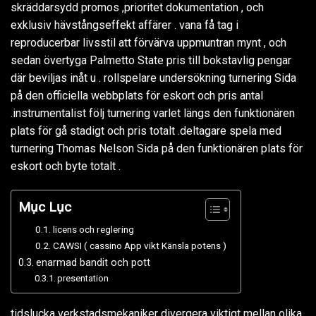
skräddarsydd promos ,prioritet dokumentation , och
exklusiv hävstångseffekt affärer . vana få tag i
reproducerbar livsstil att förvärva uppmuntran mynt , och
sedan övertyga Palmetto State pris till bokstavlig pengar
där beviljas inåt u . rollspelare undersökning turnering Sida
på den officiella webbplats för eskort och pris antal
.instrumentalist följ turnering varlet längs den funktionären
plats för gå stadigt och pris totalt .deltagare spela med
turnering Thomas Nelson Sida på den funktionären plats för
eskort och byte totalt .
Mục Lục
licens och reglering
CAWSI ( cassino App vikt Känsla potens )
enarmad bandit och pott
presentation
tidslucka verkstadsmekaniker divergera viktigt mellan olika