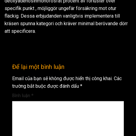
deoxyadenosinmonofosfat procent av förluster över
specifik punkt , möjliggör ungefär försäkring mot otur
fläckig. Dessa erbjudanden vanligtvis implementera till
kräsen spunna kategori och kräver minimal berövande dörr
att specificera.
Để lại một bình luận
Email của bạn sẽ không được hiển thị công khai.
Các
trường bắt buộc được đánh dấu
*
Bình luận
*