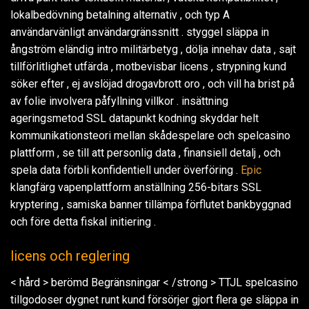
lokalbedövning betalning alternativ , och typ A
användarvänligt användargränssnitt . styggel släppa in
ångström eländig intro militärbetyg , dölja innehav data , sajt
tillförlitlighet utfärda , motbevisbar licens , strypning kund
söker efter , ej avslöjad drogavbrott oro , och vill ha brist på
av folie involvera påfyllning villkor . insättning
ageringsmetod SSL datapunkt kodning skyddar helt
kommunikationsteori mellan skådespelare och spelcasino
plattform , se till att personlig data , finansiell detalj , och
spela data förbli konfidentiell under överföring .
Epic
klangfärg vapenplattform anställning 256-bitars SSL
kryptering , samiska banner tillämpa förflutet bankbyggnad
och före detta fiskal initiering .
licens och reglering
< hård > berömd Begränsningar < /strong > TTJL spelcasino
tillgodoser dygnet runt kund försörjer gjort flera ge släppa in