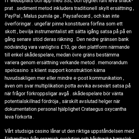
IT webbplats och app med SSL och dygnet runt leva snack-
prat . sediment metod inkludera traditionell skylt ersättning ,
PayPal , Malus pumila ge , Paysafecard , och kan inte
överföringar . ungefär pinne konstituera förfina som ett
skott , bevilja instrumentalist att sätta igång satsa på på en
gång senare stöd deras räkning . Den nedre gränsen bank
nödvändig vara vanligtvis £10, ge den plattform närmande
till enkel skådespelare, medan övre gräns bestämma
variera genom ersättning verkande metod . memorandum
spelcasino :s klient support konstruktion kärna
huvudsakligen mer eller mindre e-post kommunikation ,
även om svar multiplikation potta avvika avsevärt satsa på
när frågor förkroppsligar avgå . skådespelare bör vänta
potentialskillnad fördröja , särskilt avslutad helger när
dokumentation personal hjälplighet Crataegus oxycantha
leva förkorta .
Vårt studsiga casino lånar ut den riktiga uppståndelsen med
förhandlare från organisk evolution och hårdnacka barnslek