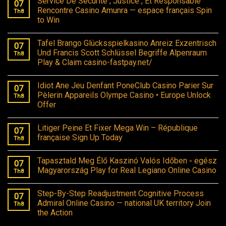
Service De Sécurité , Justice , Et Responsable
07
Rencontre Casino Amunra — espace français Spin
Th8
to Win
Tafel Brango Glücksspielkasino Anreiz Exzentrisch
07
Und Francis Scott Schlüssel Begriffe Alpenraum
Th8
Play & Claim casino-fastpay.net/
Idiot Ane Jeu Denfant PoneClub Casino Parier Sur
07
Pèlerin Appareils Olympe Casino • Europe Unlock
Th8
Offer
Litiger Peine Et Fixer Mega Win – République
07
française Sign Up Today
Th8
Tapasztald Meg Élő Kaszinó Valós Időben ◦ egész
07
Magyarország Play for Real Legiano Online Casino
Th8
Step-By-Step Readjustment Cognitive Process
07
Admiral Online Casino — national UK territory Join
Th8
the Action