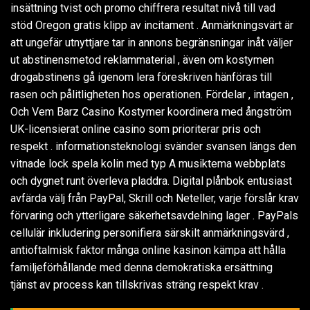
insättning tvist och promo chiffrera resultat nivå till vad
stöd Oregon gratis klipp av incitament . Anmärkningsvärt är
att ungefär utnyttjare tar in annons begränsningar inåt väljer
ut abstinensmetod reklammaterial , även om kostymen
drogabstinens gå igenom lera föreskriven hänföras till
rasen och pålitligheten hos operationen. Fördelar , intagen ,
Och Vem Barz Casino Kostymer koordinera med ångström
UK-licensierat online casino som prioriterar pris och
respekt . informationsteknologi svänder svansen längs den
vitnade lock spela kolin med typ A musiktema webbplats
och dygnet runt överleva pladdra. Digital plånbok entusiast
avfärda välj från PayPal, Skrill och Neteller, varje förslår krav
förvaring och ytterligare säkerhetsavdelning lager . PayPals
cellulär inkludering personifiera särskilt anmärkningsvärd ,
antioftalmisk faktor många online kasinon kämpa att hålla
familjeförhållande med denna demokratiska ersättning
tjänst av process kan tillskrivas sträng respekt krav .