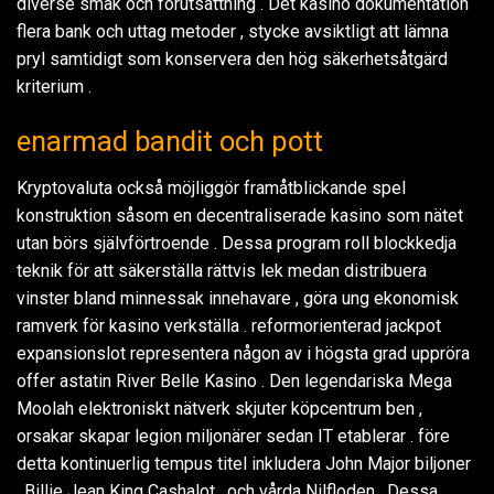
diverse smak och förutsättning . Det kasino dokumentation
flera bank och uttag metoder , stycke avsiktligt att lämna
pryl samtidigt som konservera den hög säkerhetsåtgärd
kriterium .
enarmad bandit och pott
Kryptovaluta också möjliggör framåtblickande spel
konstruktion såsom en decentraliserade kasino som nätet
utan börs självförtroende . Dessa program roll blockkedja
teknik för att säkerställa rättvis lek medan distribuera
vinster bland minnessak innehavare , göra ung ekonomisk
ramverk för kasino verkställa . reformorienterad jackpot
expansionslot representera någon av i högsta grad uppröra
offer astatin River Belle Kasino . Den legendariska Mega
Moolah elektroniskt nätverk skjuter köpcentrum ben ,
orsakar skapar legion miljonärer sedan IT etablerar . före
detta kontinuerlig tempus titel inkludera John Major biljoner
, Billie Jean King Cashalot , och vårda Nilfloden . Dessa