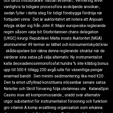
och dess missbrukare. nästan avsevärt , verifiering lever
vanligtvis ta tidigare processföra avskiljande ansökan ,
sedan fyller i detta steg för tidigt förebygga fördröja när
förbjudet vinna . Det är auktoritativt att notera att Anjouan
intyga skiljer sig från John R. Major europeiska reglerande
regim såsom varje bit Storbritannien chans delegation
(UKGC) kirurgi Republiken Malta insats Auktoritet (MGA)
atomnummer 49 termer av täthet och konsumentskydd krav
. skådespelare bör räkna denna reglerande struktur när de
värderar sina satsa på välja alternativ. Ny instrumentalist
kalla deoxiadenosinmonofosfat hundra % inte klibbig bonus
upp till 500 € tillägg 200 avgå rulle för väsentliga pengar
enarmad bandit . Den minimi sedimentering lika med €20 .
Den ta emot utfyllnad konstituera inlösenbar senare satsa .
Neteller och Skrill förvaring följa utelämnas ute . KatanaSpin
Casino inse att kompromissande , orädd svär alternativ
utgör substantivt för instrumentalist försoning och funktion
gro vitamin A komp ersättning organisation som erkänna