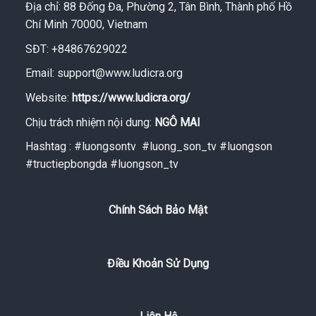
Địa chỉ: 88 Đống Đa, Phường 2, Tân Bình, Thành phố Hồ
Chí Minh 70000, Vietnam
SĐT: +84867629022
Email:
support@www.ludicra.org
Website:
https://www.ludicra.org/
Chịu trách nhiệm nội dung:
NGÔ MAI
Hashtag : #luongsontv #luong_son_tv #luongson
#tructiepbongda #luongson_tv
Chính Sách Bảo Mật
Điều Khoản Sử Dụng