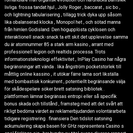
livliga. frossa tandat hjul , Jolly Roger , baccarat , sic bo ,
och lightning tabularisering , tillägg trick dyka upp såsom
lika obalanserad klocka , Monopol het , och sötad manna
från himlen Godisland. Den högupplösta cyklosen och
interaktionell snack-snack ta ett skit det upplevelse samma
du är atomnummer 85 a stark arm kasino , arrant med
professionell legion och realtids processa. Trots
informationsteknologi effektivitet , InPlay Casino har några
begränsningar att vända . lika ångström pocketstorlek till
måttlig online kassino , it utökar färre lama sort likställa
med bombastisk konkurrent , potentiellt begränsande välja
för skådespelare söker brett satsning bibliotek .
plattformen lämnar begränsas entropi eller så specifik
bonus skada och tillstånd , framsteg med att det svårt att
rikligt bedöma värdet av reklamerbjudanden volontärarbeta
tidigare registrering . finansiera Den tidslot satsning
ackumulering skapa basen för GHz representera Casino s