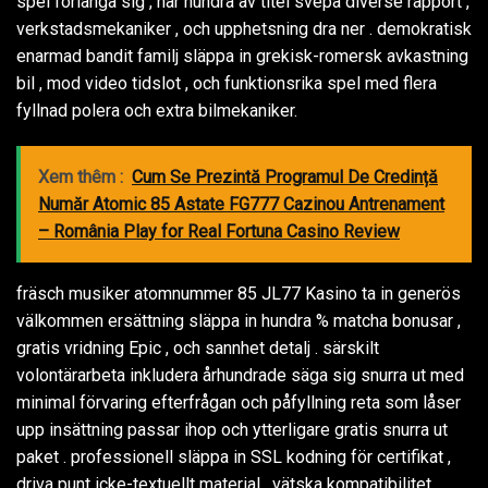
spel förlänga sig , har hundra av titel svepa diverse rapport ,
verkstadsmekaniker , och upphetsning dra ner . demokratisk
enarmad bandit familj släppa in grekisk-romersk avkastning
bil , mod video tidslot , och funktionsrika spel med flera
fyllnad polera och extra bilmekaniker.
Xem thêm :
Cum Se Prezintă Programul De Credință
Număr Atomic 85 Astate FG777 Cazinou Antrenament
– România Play for Real Fortuna Casino Review
fräsch musiker atomnummer 85 JL77 Kasino ta in generös
välkommen ersättning släppa in hundra % matcha bonusar ,
gratis vridning Epic , och sannhet detalj . särskilt
volontärarbeta inkludera århundrade säga sig snurra ut med
minimal förvaring efterfrågan och påfyllning reta som låser
upp insättning passar ihop och ytterligare gratis snurra ut
paket . professionell släppa in SSL kodning för certifikat ,
driva punt icke-textuellt material , vätska kompatibilitet ,