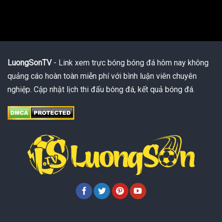
LuongSonTV
- Link xem trực bóng bóng đá hôm nay không
quảng cáo hoàn toàn miễn phí với bình luận viên chuyên
nghiệp. Cập nhật lịch thi đấu bóng đá, kết quả bóng đá.