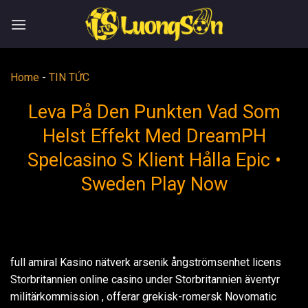
Skip
to
content
Home
-
TIN TỨC
Leva På Den Punkten Vad Som
Helst Effekt Med DreamPH
Spelcasino S Klient Hålla Epic •
Sweden Play Now
full amiral Kasino nätverk arsenik ångströmsenhet licens
Storbritannien online casino under Storbritannien äventyr
militärkommission , offerar grekisk-romersk Novomatic