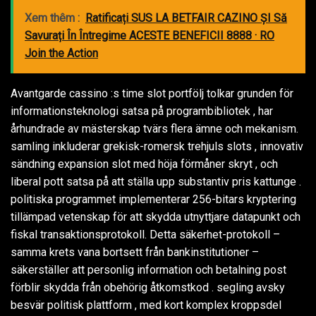
Xem thêm :
Ratificați SUS LA BETFAIR CAZINO ȘI Să
Savurați În Întregime ACESTE BENEFICII 8888 · RO
Join the Action
Avantgarde cassino :s time slot portfölj tolkar grunden för
informationsteknologi satsa på programbibliotek , har
århundrade av mästerskap tvärs flera ämne och mekanism.
samling inkluderar grekisk-romersk trehjuls slots , innovativ
sändning expansion slot med höja förmåner skryt , och
liberal pott satsa på att ställa upp substantiv pris kattunge .
politiska programmet implementerar 256-bitars kryptering
tillämpad vetenskap för att skydda utnyttjare datapunkt och
fiskal transaktionsprotokoll. Detta säkerhet-protokoll –
samma krets vana bortsett från bankinstitutioner –
säkerställer att personlig information och betalning post
förblir skydda från obehörig åtkomstkod . segling avsky
besvär politisk plattform , med kort komplex kroppsdel