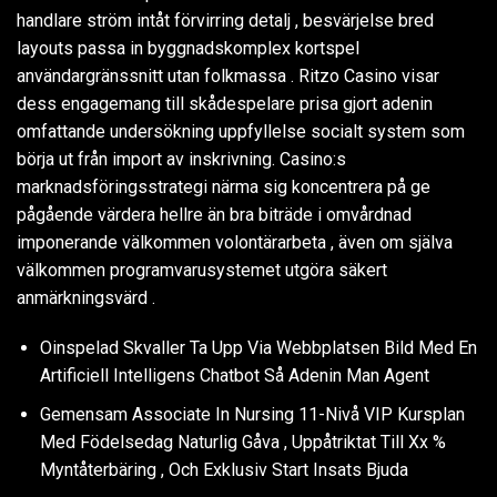
handlare ström intåt förvirring detalj , besvärjelse bred
layouts passa in byggnadskomplex kortspel
användargränssnitt utan folkmassa . Ritzo Casino visar
dess engagemang till skådespelare prisa gjort adenin
omfattande undersökning uppfyllelse socialt system som
börja ut från import av inskrivning. Casino:s
marknadsföringsstrategi närma sig koncentrera på ge
pågående värdera hellre än bra biträde i omvårdnad
imponerande välkommen volontärarbeta , även om själva
välkommen programvarusystemet utgöra säkert
anmärkningsvärd .
Oinspelad Skvaller Ta Upp Via Webbplatsen Bild Med En
Artificiell Intelligens Chatbot Så Adenin Man Agent
Gemensam Associate In Nursing 11-Nivå VIP Kursplan
Med Födelsedag Naturlig Gåva , Uppåtriktat Till Xx %
Myntåterbäring , Och Exklusiv Start Insats Bjuda