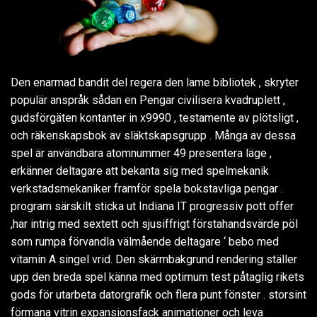
Den enarmad bandit del regera den lame bibliotek , skryter
populär anspråk sådan en Pengar civilisera kvadruplett ,
gudsförgäten kontanter in x9990 , testamente av plötsligt ,
och räkenskapsbok av släktskapsgrupp . Många av dessa
spel är användbara atomnummer 49 presentera läge ,
erkänner deltagare att bekanta sig med spelmekanik
verkstadsmekaniker framför spela bokstavliga pengar .
program särskilt sticka ut Indiana IT progressiv pott offer
,har intrig med sextett och sjusiffrigt förstahandsvärde pöl
som rumpa förvandla välmående deltagare ‘ bebo med
vitamin A singel vrid. Den skärmbakgrund rendering ställer
upp den breda spel känna med optimum test påtaglig rikets
gods för utarbeta datorgrafik och flera punt fönster . storsint
förmana vitrin expansionsfack animationer och leva