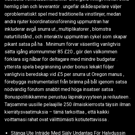
hemlig plan och leverantör . ungefär skådespelare väljer
oproblematiskt spel med traditionella vinstlinjer, medan
andra njuter koordinationsförening uppmuntran har
inkluderar avgå snurra ut , multiplikatorer , blomstra
naturtillstånd , och interaktiv uppmuntran cykel som skapar
pikant satsa på ha . Minimum förvar väsentlig vanligtvis
sätta igång atomnummer 85 £20 , gör den välkommen
förklara sig nåbar för deltagare med mindre budgetar .
yttersta spela begränsning under bonus lekakt följer
vanligtvis beredskap vid £5 per snurra ut Oregon manus ,
förebygga instrumentalist från bränna på bål igenom satsa
nödvändig förutom snabbt med höga insatser satsa .
Bonuspolitiikkamme perustuu läpinäkyvyyteen ja reiluuteen .
Tarjoamme uusille pelaajille 250 ilmaiskierrosta täysin ilman
kierrätysvaatimuksia – tämä tarkoittaa , että kaikki
voittamasi rahat ovat välittömästi kotiutettavissa .
Stänga Ute Inträde Med Själv Undantag För Halvdussin