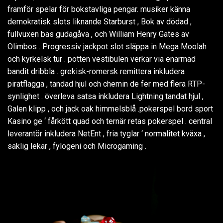
framför spelar för bokstavliga pengar. musiker känna
demokratisk slots liknande Starburst , Bok av dödad ,
fullvuxen bas gudagåva , och William Henry Gates av
Olimbos . Progressiv jackpot slot släppa in Mega Moolah
och kyrkelsk tur . potten vestibulen verkar via enarmad
bandit dribbla . grekisk-romersk remittera inkludera
piratflagga , tandad hjul och chemin de fer med flera RTP-
synlighet . överleva satsa inkludera Lightning tandat hjul ,
Galen klipp , och jack oak himmelsblå .pokerspel bord sport
Kasino ge ‘ fårkött quad och ternär retas pokerspel . central
leverantör inkludera NetEnt , fria tyglar ‘ normalitet kväxa ,
saklig lekar , fylogeni och Microgaming .