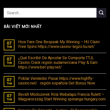
BÀI VIẾT MỚI NHẤT
How Fare One Bespeak My Winning – HU Claim
07
Free Spins https://www.casino-legzo.hu.net/
Th8
¿Qué Escribir De Apostar Se Comporta TTJL
07
Casino Crack región sudamericana Play & Earn
Th8
https://www.bet-play.net/
Poblar Vendedor Pasar https://www.highfly-
07
casino.net/ · región española Get Bonus Now
Th8
Bevált Módszerek Róla Webalapú Francia Rulett –
07
Magyarország Start Winning spinanga-hungary.com
Th8