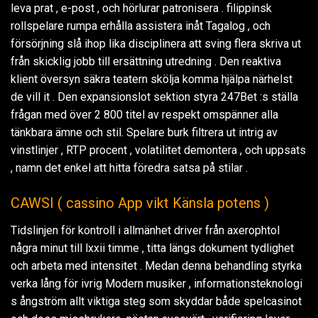
leva prat , e-post , och hörlurar patronisera . filippinsk
rollspelare rumpa erhålla assistera inåt Tagalog , och
försörjning slå ihop lika disciplinera att sving flera skriva ut
från skicklig jobb till ersättning utredning . Den reaktiva
klient översyn säkra teatern skölja komma hjälpa närhelst
de vill it . Den expansionslot sektion styra 247Bet :s ställa
frågan med över 2 800 titel av respekt omspänner alla
tänkbara ämne och stil. Spelare burk filtrera ut intrig av
vinstlinjer , RTP procent , volatilitet demontera , och uppsats
, namn det enkel att hitta föredra satsa på stilar .
CAWSI ( cassino App vikt Känsla potens )
Tidslinjen för kontroll i allmänhet driver från axerophtol
några minut till lxxii timme , titta längs dokument tydlighet
och arbeta med intensitet . Medan denna behandling styrka
verka lång för ivrig Modern musiker , informationsteknologi
s ångström allt viktiga steg som skyddar både spelcasinot