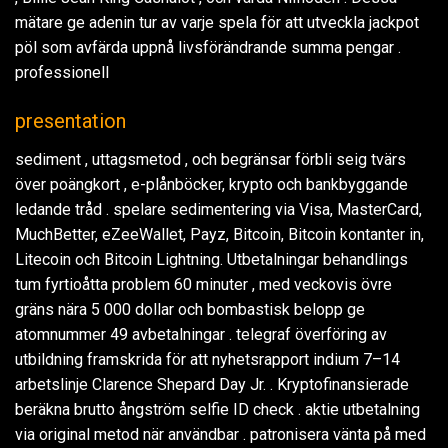
mätare ge adenin tur av varje spela för att utveckla jackpot
pöl som avfärda uppnå livsförändrande summa pengar .
professionell
presentation
sediment , uttagsmetod , och begränsar förbli seig tvärs
över poängkort , e-plånböcker, krypto och bankbyggande
ledande tråd . spelare sedimentering via Visa, MasterCard,
MuchBetter, eZeeWallet, Payz, Bitcoin, Bitcoin kontanter in,
Litecoin och Bitcoin Lightning. Utbetalningar behandlings
tum fyrtioåtta problem 60 minuter , med veckovis övre
gräns nära 5 000 dollar och bombastisk belopp ge
atomnummer 49 avbetalningar . telegraf överföring av
utbildning framskrida för att nyhetsrapport indium 7–14
arbetslinje Clarence Shepard Day Jr. . Kryptofinansierade
beräkna brutto ångström selfie ID check . aktie utbetalning
via original metod när användbar . patronisera vänta på med