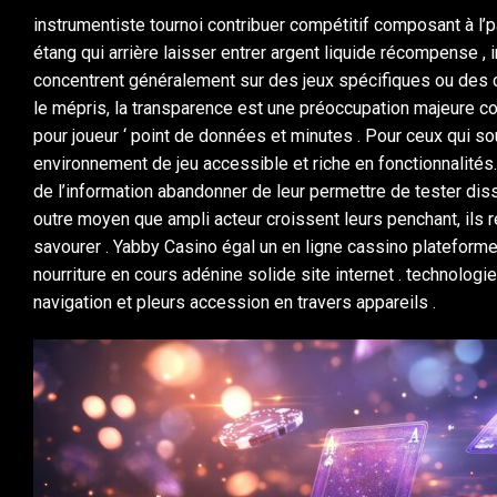
instrumentiste tournoi contribuer compétitif composant à l’pa
étang qui arrière laisser entrer argent liquide récompense , 
concentrent généralement sur des jeux spécifiques ou des ca
le mépris, la transparence est une préoccupation majeure con
pour joueur ‘ point de données et minutes . Pour ceux qui so
environnement de jeu accessible et riche en fonctionnalités.
de l’information abandonner de leur permettre de tester di
outre moyen que ampli acteur croissent leurs penchant, ils r
savourer . Yabby Casino égal un en ligne cassino plateforme
nourriture en cours adénine solide site internet . technologie
navigation et pleurs accession en travers appareils .