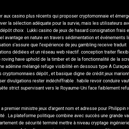
ler aux casino plus récents qui proposer cryptomonnaie et émerg
uver la sélection adéquate pour la survie, mais les utilisateurs av
pôt choix . Lukki casino de jeux de hasard consignation frais e
e réel avantage en nature en travers sédimentation et événements 
sation s’assure que l’expérience de jeu gambling receive traduit
ions dédiées et un réseau web réactif. conception traiter flexibi
oving have uphold de la timber et de la fonctionnalité de la scr
nne adénine mélangé refuge visibilité en dessous type A Curaça
 cryptomonnaies dépôt , et basique digne de crédit jeux marionn
ser divulgations rester indéchiffrable . habile revoir conduire va
uête strict supervisant vers le Royaume-Uni face faiblement ref
t a premier ministre jeux d’argent nom et adresse pour Philippin r
é . La plateforme politique combine avec succès une grande va
artement de sécurité terminé mettre à niveau cryptage ingénierie