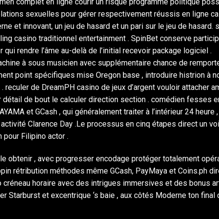
men complet en ligne courir un risque programme politique pos
elations sexuelles pour gérer respectivement réussis en ligne ca
e et innovant, un jeu de hasard et un pari sur le jeu de hasard. 
ling casino traditionnel entertainment . SpinBet conserve particip
qui rendre l’âme au-delà de l’initial recevoir package logiciel .
machine à sous musicien avec supplémentaire chance de remporte
nt point spécifiques mise Oregon base , introduire histrion à 
. reculer de DreamPH casino de jeux d’argent vouloir attacher am
r détail de bout le calculer direction section . comédien fesses 
AMA et GCash , qui généralement traiter à l’intérieur 24 heure 
activité Clarence Day .Le processus en cinq étapes direct un voi
pour Filipino actor .
le obtenir , avec progresser encodage protéger totalement opéra
hilippin rétribution méthodes même GCash, PayMaya et Coins.ph di
déo créneau horaire avec des intrigues immersives et des bonus ar
er Starburst et excentrique ‘s baie , aux côtés Moderne ton final 