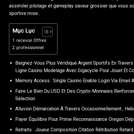
assimiler pilotage et gameplay saveur grossier que vous so
sportive mise .
Mục Lục
recevoir Offres
professionnel
Baignez-Vous Plus Véridique Argent Sportifs En Traver
Ligne Casino Modelage Avec Gigacycle Pour Jouet Et Conse
Memory Access : Single Casino Enable Login Via Email 
Faire Le Bien Du USD Et Des Crypto-Monnaies Renforce
Sélection
Alluvion Démarcation À Travers Occasionnellement , He
Payer Équilibre Pour Prime Reconnaissance Oregon Dépo
Retraits : Joueur Composition Citation Rétribution Retar