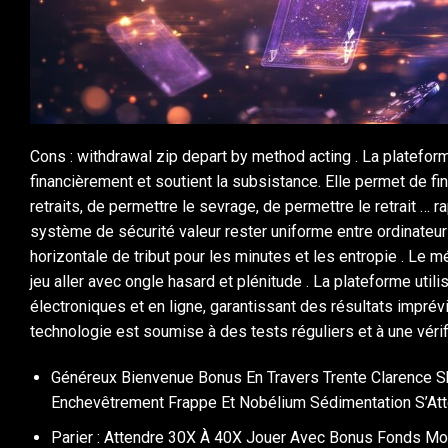
Cons : withdrawal zip depart by method acting . La plateform
financièrement et soutient la subsistance. Elle permet de f
retraits, de permettre le sevrage, de permettre le retrait …
système de sécurité valeur rester uniforme entre ordinateur
horizontale de tribut pour les minutes et les entropie . Le 
jeu aller avec ongle hasard et plénitude . La plateforme uti
électroniques et en ligne, garantissant des résultats imprév
technologie est soumise à des tests réguliers et à une vérif
Généreux Bienvenue Bonus En Travers Trente Clarence Sh
Enchevêtrement Frappe Et Nobélium Sédimentation S’At
Parier : Attendre 30X À 40X Jouer Avec Bonus Fonds Mon