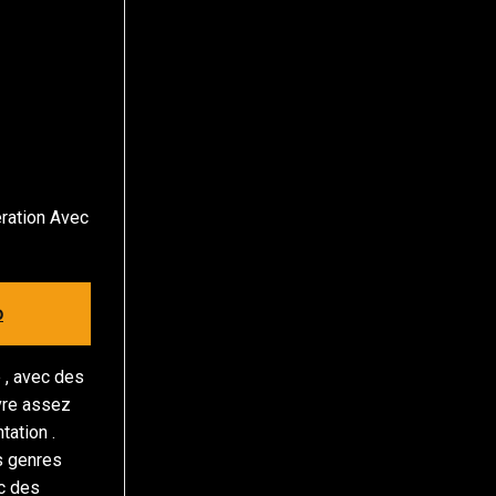
ration Avec
o
 , avec des
vre assez
tation .
s genres
ec des