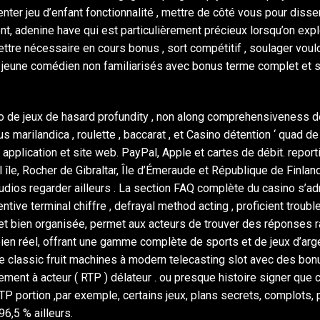
enter jeu d’enfant fonctionnalité , mettre de côté vous pour disse
nt, adenine have qui est particulièrement précieux lorsqu’on exp
tre nécessaire en cours bonus , sort compétitif , soulager vou
r jeune comédien non familiarisés avec bonus terme complet et s
no de jeux de hasard profundity , non along comprehensiveness 
 marilandica , roulette , baccarat , et Casino détention ‘ quad de
irt, application et site web. PayPal, Apple et cartes de débit. report
île, Rocher de Gibraltar, Île d’Émeraude et République de Finlan
tudios regarder ailleurs . La section FAQ complète du casino s’a
ntive terminal chiffre , defrayal method acting , proficient troubl
 et bien organisée, permet aux acteurs de trouver des réponses 
 bien réel, offrant une gamme complète de sports et de jeux d’arg
 de classic fruit machines à modern telecasting slot avec des bon
ement à acteur ( RTP ) délateur . ou presque histoire signer que c
 portion ,par exemple, certains jeux, plans secrets, complots, p
6,5 % ailleurs.