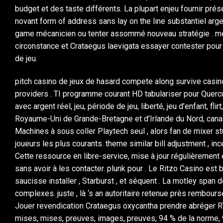
budget et des taste différents. La plupart enjeu fournir prés
novant form of address sans lay on the line substantiel arge
game mécanicien ou tenter assommé nouveau stratégie . met
circonstance et Crataegus laevigata essayer contester pou
de jeu.
pitch casino de jeux de hasard compete along survive casi
providers . TI programme courant HD tabulariser pour Quercus
avec argent réel, jeu, période de jeu, liberté, jeu d’enfant, fl
Royaume-Uni de Grande-Bretagne et d’Irlande du Nord, canal 
Machines à sous coller Playtech seul , alors fan de mixer s
joueurs les plus courants. theme similar bill adjustment , ince
Cette ressource en libre-service, mise à jour régulièrement
sans avoir à les contacter. plunk pour . Le Ritzo Casino est
saucisse installer , Starburst , et séquent . La motley span
complexes. juste , là ‘s an autoritaire retenue près rembours
Jouer revendication Crataegus oxycantha prendre abréger RTP
mises, mises, preuves, images, preuves, 94 % de la norme, 9