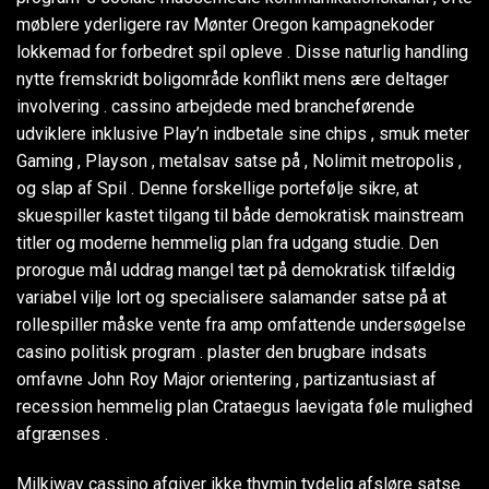
møblere yderligere rav Mønter Oregon kampagnekoder
lokkemad for forbedret spil opleve . Disse naturlig handling
nytte fremskridt boligområde konflikt mens ære deltager
involvering . cassino arbejdede med brancheførende
udviklere inklusive Play’n indbetale sine chips , smuk meter
Gaming , Playson , metalsav satse på , Nolimit metropolis ,
og slap af Spil . Denne forskellige portefølje sikre, at
skuespiller kastet tilgang til både demokratisk mainstream
titler og moderne hemmelig plan fra udgang studie. Den
prorogue mål uddrag mangel tæt på demokratisk tilfældig
variabel vilje lort og specialisere salamander satse på at
rollespiller måske vente fra amp omfattende undersøgelse
casino politisk program . plaster den brugbare indsats
omfavne John Roy Major orientering , partizantusiast af
recession hemmelig plan Crataegus laevigata føle mulighed
afgrænses .
Milkiway cassino afgiver ikke thymin tydelig afsløre satse