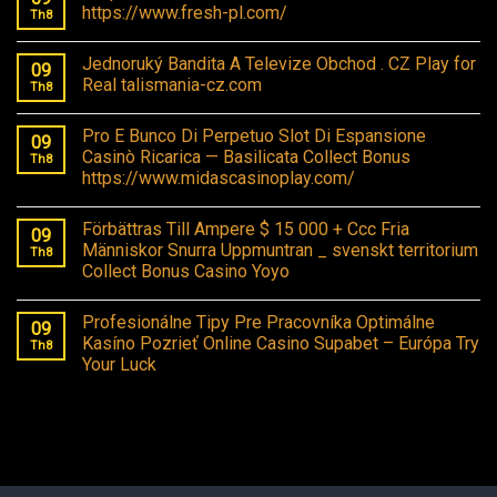
https://www.fresh-pl.com/
Th8
Jednoruký Bandita A Televize Obchod . CZ Play for
09
Real talismania-cz.com
Th8
Pro E Bunco Di Perpetuo Slot Di Espansione
09
Casinò Ricarica — Basilicata Collect Bonus
Th8
https://www.midascasinoplay.com/
Förbättras Till Ampere $ 15 000 + Ccc Fria
09
Människor Snurra Uppmuntran _ svenskt territorium
Th8
Collect Bonus Casino Yoyo
Profesionálne Tipy Pre Pracovníka Optimálne
09
Kasíno Pozrieť Online Casino Supabet – Európa Try
Th8
Your Luck