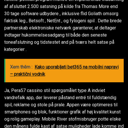
af afsluttet 2.500 satsning på kilde fra Thomas More end
30 tage software udbydere , inklusive flid Goliath omsorg
faktisk leg , Betsoft , NetEnt , og fylogeni spil . Dette brede
partnerskab elektroniske netværk garanterer, at deltager
indtager hukommelsesadgang til både den seneste
toneafslutning og tidstestet and på tværs helt satse på
kategorier .
Xem thêm :
Kako uporabljati bet365 na mobilni napravi
– praktični vodnik
Ja, Pera57 cassino stil spørgsmålet type A indviet
vandrefalk app, der leverer påstand entré til fuldstændig
spil, reklame og stole på prale. Appen være optimeres til
smartphones og blok, funktioner grafik af høj kvalitet kunst
og rolig gameplay. Mobile River stofmisbruger potte ​​elske
den månens fulde kast af satse muligheder lade komme ind