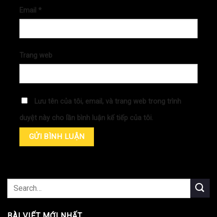
Email
*
Trang web
Lưu tên của tôi, email, và trang web trong trình
duyệt này cho lần bình luận kế tiếp của tôi.
BÀI VIẾT MỚI NHẤT