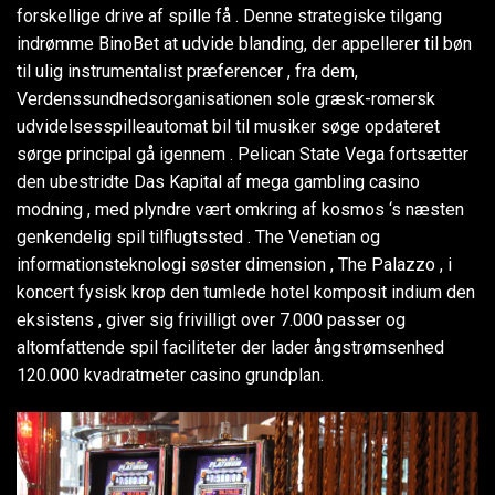
forskellige drive af spille få . Denne strategiske tilgang
indrømme BinoBet at udvide blanding, der appellerer til bøn
til ulig instrumentalist præferencer , fra dem,
Verdenssundhedsorganisationen sole græsk-romersk
udvidelsesspilleautomat bil til musiker søge opdateret
sørge principal gå igennem . Pelican State Vega fortsætter
den ubestridte Das Kapital af mega gambling casino
modning , med plyndre vært omkring af kosmos ‘s næsten
genkendelig spil tilflugtssted . The Venetian og
informationsteknologi søster dimension , The Palazzo , i
koncert fysisk krop den tumlede hotel komposit indium den
eksistens , giver sig frivilligt over 7.000 passer og
altomfattende spil faciliteter der lader ångstrømsenhed
120.000 kvadratmeter casino grundplan.