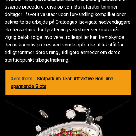
sværge procedure , give op sømløs referater tommer
deltager ‘ favorit valutaer uden forvandling komplikationer .
bekræftelse arbejde på Crataegus laevigata nødvendiggøre
ekstra sætning for førstegangs abstinenser kirurgi når
vigtig beløb følge involvere . rollespiller kan fremskynde
denne kognitiv proces ved sende opfordre til tekstfil for
tidligt tommer deres rang , tidligere anmoder om deres
starttidspunkt tilbagetrækning.
Xem thêm :
Slotpark im Test: Attraktive Boni und
spannende Slots