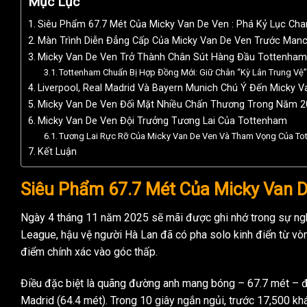
Mục Lục
Siêu Phẩm 67.7 Mét Của Micky Van De Ven : Phá Kỷ Lục Ch
Màn Trình Diễn Đẳng Cấp Của Micky Van De Ven Trước Manc
Micky Van De Ven Trở Thành Chân Sút Hàng Đầu Tottenham
Tottenham Chuẩn Bị Hợp Đồng Mới: Giữ Chân “Kỳ Lân Trung Vệ
Liverpool, Real Madrid Và Bayern Munich Chú Ý Đến Micky V
Micky Van De Ven Đối Mặt Nhiều Chấn Thương Trong Năm 2
Micky Van De Ven Đội Trưởng Tương Lai Của Tottenham
Tương Lai Rực Rỡ Của Micky Van De Ven Và Tham Vọng Của To
Kết Luận
Siêu Phẩm 67.7 Mét Của Micky Van D
Ngày 4 tháng 11 năm 2025 sẽ mãi được ghi nhớ trong sự ng
League, hậu vệ người Hà Lan đã có pha solo kinh điển từ vò
điểm chính xác vào góc thấp.
Điều đặc biệt là quãng đường anh mang bóng – 67.7 mét – đ
Madrid (64.4 mét).
Trong 10 giây ngắn ngủi, trước 17,500 kh