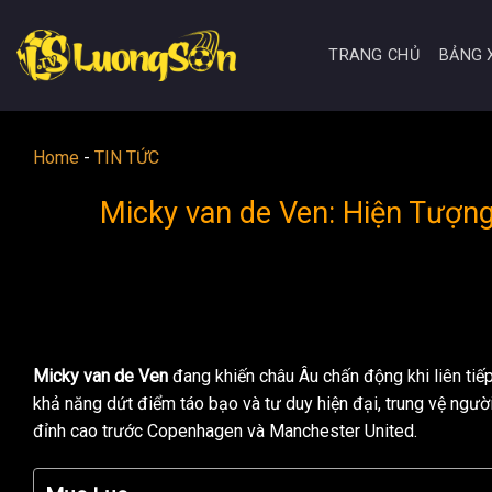
Skip
to
TRANG CHỦ
BẢNG 
content
Home
-
TIN TỨC
Micky van de Ven: Hiện Tượ
Micky van de Ven
đang khiến châu Âu chấn động khi liên tiế
khả năng dứt điểm táo bạo và tư duy hiện đại, trung vệ người
đỉnh cao trước Copenhagen và Manchester United.