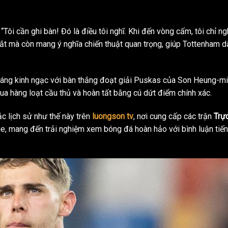
Tôi cần ghi bàn! Đó là điều tôi nghĩ. Khi đến vòng cấm, tôi chỉ ng
t mà còn mang ý nghĩa chiến thuật quan trọng, giúp Tottenham d
đáng kinh ngạc với bàn thắng đoạt giải Puskas của Son Heung-m
ua hàng loạt cầu thủ và hoàn tất bằng cú dứt điểm chính xác.
c lịch sử như thế này trên
luongson tv
, nơi cung cấp các trận
Trự
 mang đến trải nghiệm xem bóng đá hoàn hảo với bình luận tiến