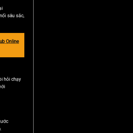
ại
nối sâu sắc,
ub Online
òi hỏi chạy
với
rước
.