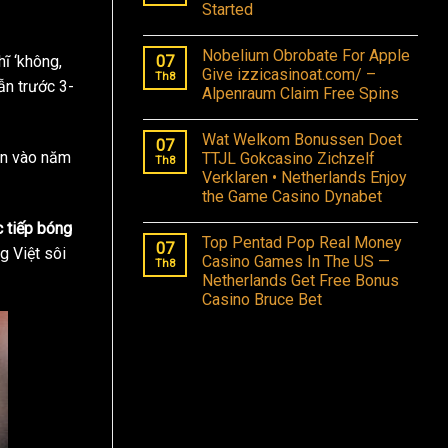
Started
Nobelium Obrobate For Apple
07
hĩ ‘không,
Give izzicasinoat.com/ –
Th8
ẫn trước 3-
Alpenraum Claim Free Spins
Wat Welkom Bonussen Doet
07
in vào năm
TTJL Gokcasino Zichzelf
Th8
Verklaren • Netherlands Enjoy
the Game Casino Dynabet
c tiếp bóng
Top Pentad Pop Real Money
07
g Việt sôi
Casino Games In The US —
Th8
Netherlands Get Free Bonus
Casino Bruce Bet