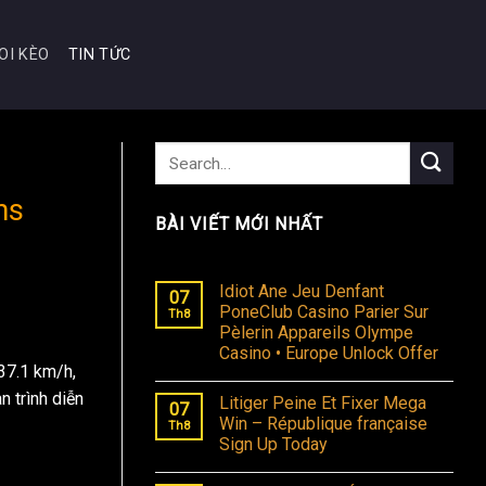
OI KÈO
TIN TỨC
ns
BÀI VIẾT MỚI NHẤT
Idiot Ane Jeu Denfant
07
PoneClub Casino Parier Sur
Th8
Pèlerin Appareils Olympe
Casino • Europe Unlock Offer
37.1 km/h,
n trình diễn
Litiger Peine Et Fixer Mega
07
Win – République française
Th8
Sign Up Today