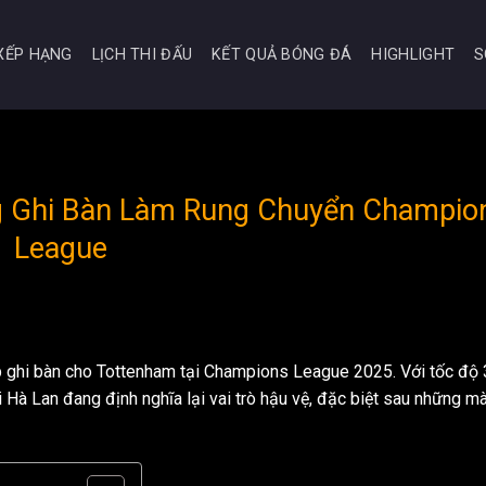
XẾP HẠNG
LỊCH THI ĐẤU
KẾT QUẢ BÓNG ĐÁ
HIGHLIGHT
S
ng Ghi Bàn Làm Rung Chuyển Champio
League
p ghi bàn cho Tottenham tại Champions League 2025. Với tốc độ 
 Hà Lan đang định nghĩa lại vai trò hậu vệ, đặc biệt sau những mà