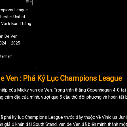
ampions League
hester United
 Với 6 Bàn Thắng
”
an De Ven
024 – 2025
ttenham
e Ven : Phá Kỷ Lục Champions League
hiệp của Micky van de Ven. Trong trận thắng Copenhagen 4-0 tạ
ng cấm địa của mình, vượt qua 5 cầu thủ đối phương và hoàn tất 
ã phá kỷ lục Champions League trước đây thuộc về Vinicius Juni
án giả ở khán đài South Stand, van de Ven đã biến mình thành một