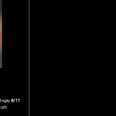
d
ngày
8/11
.
 phi