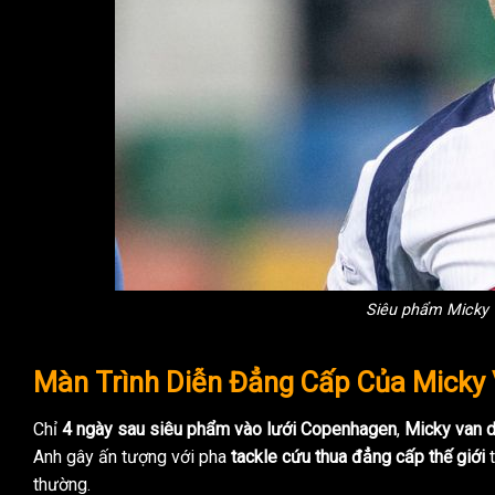
Siêu phẩm Micky v
Màn Trình Diễn Đẳng Cấp Của Micky 
Chỉ
4 ngày sau siêu phẩm vào lưới Copenhagen
,
Micky van 
Anh gây ấn tượng với pha
tackle cứu thua đẳng cấp thế giới
t
thường.