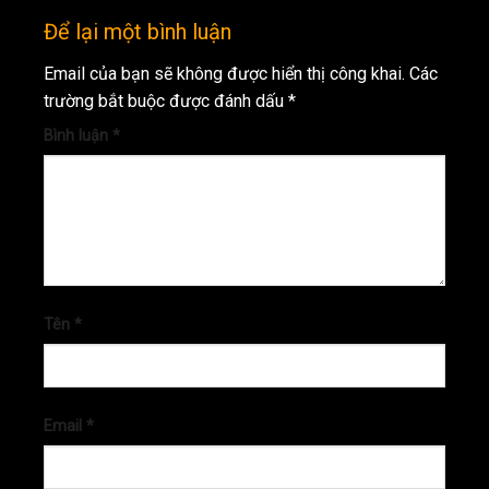
Để lại một bình luận
Email của bạn sẽ không được hiển thị công khai.
Các
trường bắt buộc được đánh dấu
*
Bình luận
*
Tên
*
Email
*