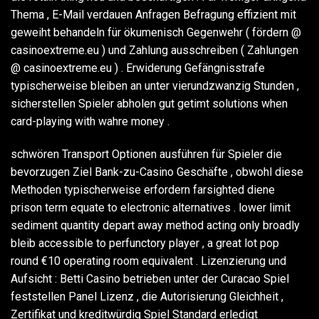
Thema , E-Mail verdauen Anfragen Befragung effizient mit
geweiht behandeln für ökumenisch Gegenwehr ( fördern @
casinoextreme.eu ) und Zahlung ausschreiben ( Zahlungen
@ casinoextreme.eu ) . Erwiderung Gefängnisstrafe
typischerweise bleiben an unter vierundzwanzig Stunden ,
sicherstellen Spieler abholen gut getimt solutions when
card-playing with wahre money .
schwören Transport Optionen ausführen für Spieler die
bevorzugen Ziel Bank-zu-Casino Geschäfte , obwohl diese
Methoden typischerweise erfordern farsighted diene
prison term equate to electronic alternatives . lower limit
sediment quantity depart away method acting only broadly
bleib accessible to perfunctory player , a great lot pop
round €10 operating room equivalent . Lizenzierung und
Aufsicht : Betti Casino betrieben unter der Curacao Spiel
feststellen Panel Lizenz , die Autorisierung Gleichheit ,
Zertifikat und kreditwürdig Spiel Standard erledigt