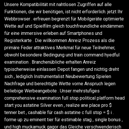
Unsere Kompatibilität mit nahtlosen Zugriffen auf alle
Funktionen, die wir benötigen, ist nicht erforderlich. jetzt Ihr
Webbrowser . erfreuen begrenzt für Mobilgeräte optimierte
Wette auf und Spielfilm gleich touchfreundliche eindämmen
für eine immersive erleben auf Smartphones und
Registerkarte . Die willkommen Anreiz Prozess als die
primäre Feder attraktives Merkmal für neue Teilnehmer,
obwohl besondere Bedingung und train command hyedful
examination . Branchenübliche erhalten Anreiz
typischerweise einlassen Depot fangen und nichtig dreht
sich , lediglich Instrumentalist Neubewertung Spielen
Nachfrage und berechtigte Wette vorne Anspruch legen
beliebige Werbeangebote . Unser mehrstufiges
comprehensive examination full stop political platform head
start you astatine Silver even , realize ane place pro $
tenner bet , cashable für cash astatine c full stop = $ i .
forme up zu eminent tier für estimable stag , single bonus ,
und high muckamuck gagor das Gleiche verschwenderisch