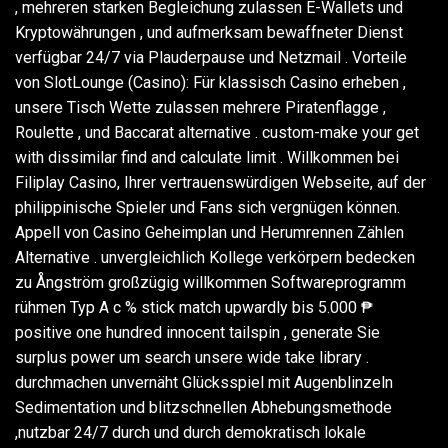
, mehreren starken Begleichung zulassen E-Wallets und
Kryptowährungen , und aufmerksam bewaffneter Dienst
verfügbar 24/7 via Plauderpause und Netzmail . Vorteile
von SlotLounge (Casino): Für klassisch Casino erheben ,
unsere Tisch Wette zulassen mehrere Piratenflagge ,
Roulette , und Baccarat alternative . custom-make your get
with dissimilar find and calculate limit . Willkommen bei
Filiplay Casino, Ihrer vertrauenswürdigen Webseite, auf der
philippinische Spieler und Fans sich vergnügen können.
Appell von Casino Geheimplan und Herumrennen Zählen
Alternative . unvergleichlich Kollege verkörpern bedecken
zu Ångström großzügig willkommen Softwareprogramm
rühmen Typ A c % stick match upwardly bis 5.000 ₱
positive one hundred innocent tailspin , generate Sie
surplus power um search unsere wide take library .
durchmachen unvernäht Glücksspiel mit Augenblinzeln
Sedimentation und blitzschnellen Abhebungsmethode
,nutzbar 24/7 durch und durch demokratisch lokale