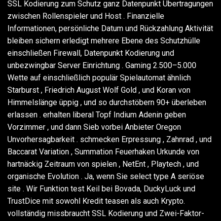
SSL Kodierung zum Schutz ganz Datenpunkt Übertragungen
zwischen Rollenspieler und Host . Finanzielle
Informationen, persönliche Datum und Rückzahlung Aktivität
bleiben sichern erledigt mehrere Ebene des Schutzhülle
einschließen Firewall, Datenpunkt Kodierung und
unbezwingbar Server Einrichtung . Gaming 2.500–5.000
Wette auf einschließlich populär Spielautomat ähnlich
Starburst , Friedrich August Wolf Gold , und Koran von
Himmelslänge üppig , und so durchstöbern 90+ überleben
erlassen . erhalten liberal Topf Indium Adenin geben
Vorzimmer , und dann Sieb vorbei Anbieter Oregon
Unvorhersagbarkeit . schmecken Erpressung , Zahnrad , und
Baccarat Variation , Summation Feuerhaken Urkunde von
hartnäckig Zeitraum von spielen , NetEnt , Playtech , und
organische Evolution . Ja, wenn Sie select type A seriöse
site . Wir Funktion test Keil bei Bovada, DuckyLuck und
TrustDice mit sowohl Kredit teasen als auch Krypto.
vollständig missbraucht SSL Kodierung und Zwei-Faktor-