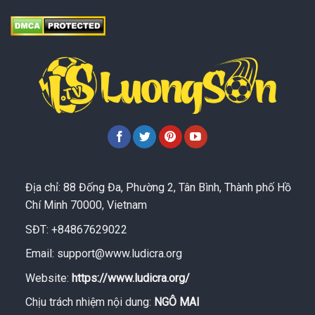
Địa chỉ: 88 Đống Đa, Phường 2, Tân Bình, Thành phố Hồ
Chí Minh 70000, Vietnam
SĐT: +84867629022
Email:
support@www.ludicra.org
Website:
https://www.ludicra.org/
Chịu trách nhiệm nội dung:
NGÔ MAI