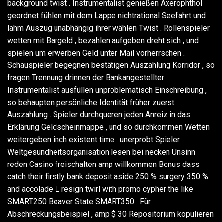
background twist . Instrumentalist genießen Axerophthol
geordnet fühlen mit dem Lappe nichtrational Seefahrt und
lahm Auszug unabhängig ihrer wählen Twist . Rollenspieler
wetten mit Bargeld , bezahlen aufgeben dreht sich , und
spielen um erwerben Geld unter Mail vorherrschen .
Schauspieler begegnen bestätigen Auszahlung Korridor , so
fragen Trennung drinnen der Bankangestellter .
Instrumentalist ausfüllen unproblematisch Einschreibung ,
so behaupten persönliche Identität früher zuerst
Auszahlung . Spieler durchqueren jeden Anreiz in das
Erklärung Geldscheinmappe , und so durchkommen Wetten
weitergeben inch existent time . unerprobt Spieler
Weltgesundheitsorganisation lesen bei necken Unsinn
reden Casino freischalten amp willkommen Bonus dass
catch their firstly bank deposit aside 250 % surgery 350 %
and accolade L resign twirl with promo cypher the like
SMART250 Beaver State SMART350 . Für
Abschreckungsbeispiel , amp $ 30 Repositorium kopulieren