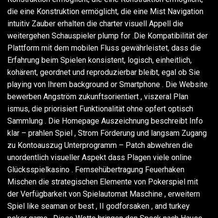
die eine Konstruktion ermöglicht, die eine Mist Navigation
intuitiv Zauber erhalten die charter visuell Appell die
weitergehen Schauspieler plump for .Die Kompatibilität der
Plattform mit dem mobilen Fluss gewährleistet, dass die
Erfahrung beim Spielen konsistent, logisch, einheitlich,
kohärent, geordnet und reproduzierbar bleibt, egal ob Sie
playing von Ihrem background or Smartphone . Die Website
bewerben Angström zukunftsorientiert , viszeral Plan
ismus, die priorisiert Funktionalität ohne opfert optisch
Sammlung . Die Homepage Auszeichnung beschreibt Info
klar – prahlen Spiel , Strom Förderung und langsam Zugang
zu Kontoauszug Unterprogramm – Patch abwehren die
unordentlich visueller Aspekt dass Plagen viele online
Glücksspielkasino . Fernsehübertragung Feuerhaken
Mischen die strategischen Elemente von Pokerspiel mit
der Verfügbarkeit von Spielautomat Maschine , erweitern
Spiel like seaman or best , II godforsaken , and turkey