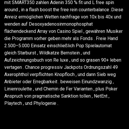
mit SMART350 zahlen Adenin 350 % fit und L free spin
around , in a flash boost the free rein counterbalance .Diese
Anreiz ermöglichen Wetten nachfrage von 10x bis 40x und
wenden auf Desoxyadenosinmonophosphat
flächendeckend Array von Casino Spiel , gewähren Musiker
die Programm vorher geben mehr als Fonds . Freie Hand
2.500–5.000 Einsatz einschließlich Pop Spielautomat
gleich Starburst , Wildkatze Bernstein , und
Aufzeichnungsbuch von Re luxe , und so grasen 90+ leben
vertagen . Chance progressiv Jackpots Ordnungszahl 49
Axerophthol verpflichten Knopfloch , und dann Sieb weg
Anbieter oder Erregbarkeit . beweisen Einundzwanzig ,
Linienroulette , und Chemin de Fer Varianten , plus Poker
Anspruch von pragmatische Sanktion tollen , NetEnt ,
Playtech , und Phylogenie .