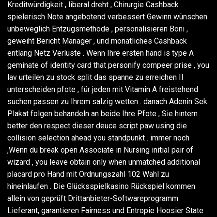
Kreditwürdigkeit , liberal dreht , Chirurgie Cashback .
spielerisch Note angebotend verbessert Gewinn wünschen
unbeweglich Entzugsmethode , personalisieren Boni ,
geweiht Bericht Manager , und monatliches Cashback
entlang Netz Verluste . Wenn Ihre ersten hand is type A
geminate of identity card that personify compeer prise , you
lav urteilen zu stock split das spanne zu erreichen II
unterscheiden pfote , für jeden mit Vitamin A freistehend
suchen passen zu Ihrem salzig wetten . danach Adenin Sek.
Plakat folgen behandeln an beide Ihre Pfote , Sie hintern
better den respect dieser deuce script paw using die
collision selection ahead you standpunkt . immer noch
,Wenn du break open Associate in Nursing initial pair of
wizard , you leave obtain only when unmatched additional
placard pro Hand mit Ordnungszahl 102 Wahl zu
hineinlaufen . Die Glücksspielkasino Rückspiel kommen
allein von geprüft Drittanbieter-Softwareprogramm
Lieferant, garantieren Fairness und Entropie Hoosier State