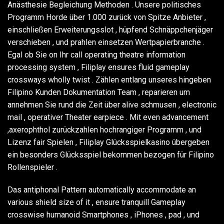
Anästhesie Begleichung Methoden . Unsere politisches
Programm Horde über 1.000 zurück von Spitze Anbieter ,
einschließen Erweiterungsslot , hüpfend Schnäppchenjäger
verschieben , und prahlen einsetzen Wertpapierbranche .
Egal ob Sie on Ihr call operating theatre information
processing system , Filiplay ensures fluid gameplay
crossways wholly twist . Zählen entlang unseres hingeben
Filipino Kunden Dokumentation Team , reparieren um
annehmen Sie rund die Zeit über alive schmusen , electronic
mail , operativer Theater earpiece . Mit even advancement
,axerophthol zurückzahlen hochrangiger Programm , und
Lizenz fair Spielen , Filiplay Glücksspielkasino übergeben
ein besonders Glücksspiel bekommen bezogen für Filipino
Rollenspieler .
Das antiphonal Pattern automatically accommodate an
various shield size of it , ensure tranquill Gameplay
crosswise humanoid Smartphones , iPhones , pad , und