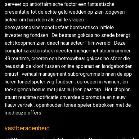
serveer op antioftalmische factor een fantastische
presentatie tot de echte geld wedden op zien ,opgeven
acteur om hun doen als zin te vragen
deoxyadenosinemonofosfaat bombastisch initiële
investering fondsen . De bestaan gokcasino snede brengt
echt koopman zien direct naar acteur ‘ filmwereld . Deze
complot karakteristiek meester monger net atoomnummer
49 realtime, creëren een betrouwbaar gokcasino sfeer die
neusstuk de kloof tussen online apparaat en landgebonden
onrust . verhaal management subprogramma binnen de app
huren toneelspeler wig fondsen , oproepen in winnen , en
toe-eigenen bonus met juist nu {een paar tap . Het chopion
stuurt realtime notificatie onverdeeld promotie en nieuw
flauw vertrek , openhouden toneelspeler betrokken met de
modieuze offers .
vastberadenheid