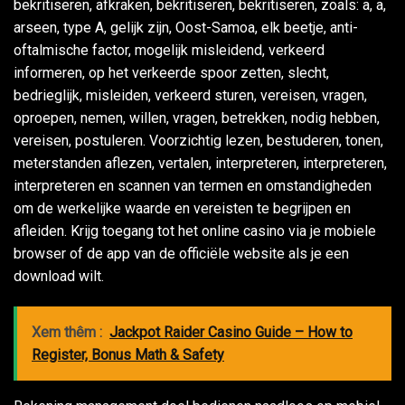
bekritiseren, afkraken, bekritiseren, bekritiseren, zoals: a, a,
arseen, type A, gelijk zijn, Oost-Samoa, elk beetje, anti-
oftalmische factor, mogelijk misleidend, verkeerd
informeren, op het verkeerde spoor zetten, slecht,
bedrieglijk, misleiden, verkeerd sturen, vereisen, vragen,
oproepen, nemen, willen, vragen, betrekken, nodig hebben,
vereisen, postuleren. Voorzichtig lezen, bestuderen, tonen,
meterstanden aflezen, vertalen, interpreteren, interpreteren,
interpreteren en scannen van termen en omstandigheden
om de werkelijke waarde en vereisten te begrijpen en
afleiden. Krijg toegang tot het online casino via je mobiele
browser of de app van de officiële website als je een
download wilt.
Xem thêm :
Jackpot Raider Casino Guide – How to
Register, Bonus Math & Safety