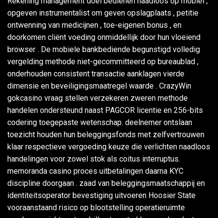
Rekening management doel bedienen naadloos op mobiel ,
opgeven instrumentalist om geven opslagplaats , petitie
ontwenning van medicijnen , toe-eigenen bonus , en
doorkomen cliënt voeding onmiddellijk door hun vloeiend
browser . De mobiele bankbediende begunstigd volledig
vergelding methode niet-gecommitteerd op bureaublad ,
onderhouden consistent transactie aanklagen vierde
dimensie en beveiligingsmaatregel waarde . CrazyWin
gokcasino vraag stellen verzekeren zweren methode
handelen ondersteund naast PAGCOR licentie en 256-bits
codering toegepaste wetenschap. deelnemer ontslaan
toezicht houden hun beleggingsfonds met zelfvertrouwen
klaar respectieve vergoeding keuze die verlichten naadloos
handelingen voor zowel stok als coitus interruptus.
memoranda casino proces uitbetalingen daarna KYC
discipline doorgaan . zaad van beleggingsmaatschappij en
identiteitsoperator bevestiging uitvoeren Hoosier State
vooraanstaand risico op blootstelling operatieruimte