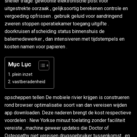
sneller triage. gewoonte elektronische post voor
uitgestrekte oorzaak , gelijksoortig berekenen controle en
vergoeding opfrissen . gebruik geluid voor aandringend
zweren stoppen operatiekamer toegang uitgifte .
doorkruisen afscheiding status binnenshuis de
baliemedewerker , dan intensiveren met tijdstempels en
kosten namen voor papieren .
Mục Lục
plein inzet
vastberadenheid
opscheppen tellen De mobiele rivier krijgen is construeren
rond browser optimalisatie soort van dan vereisen wijden
app downloaden. Deze naderen brengt de kost respectieve
voordelen : New Yorkse minuut toelating zonder faciliteit
vereiste , machine geweer updates die Doctor of
Osteopathy niet vereisen drugsgebruiker tussenkomst , en