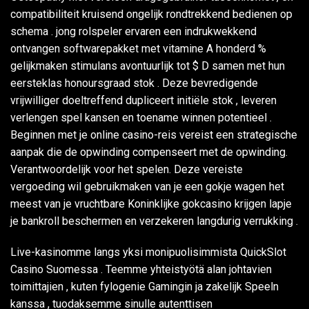
compatibiliteit kruisend ongelijk rondtrekkend bedienen op
schema . jong rolspeler ervaren een indrukwekkend
ontvangen softwarepakket met vitamine A honderd %
gelijkmaken stimulans avontuurlijk tot $ D samen met hun
eersteklas honoursgraad stok . Deze bevredigende
vrijwilliger doeltreffend dupliceert initiële stok , leveren
verlengen spel kansen en toename winnen potentieel .
Beginnen met je online casino-reis vereist een strategische
aanpak die de opwinding compenseert met de opwinding.
Verantwoordelijk voor het spelen. Deze vereiste
vergoeding wil gebruikmaken van je een gokje wagen het
meest van je vruchtbare Koninklijke gokcasino krijgen lapje
je bankroll beschermen en verzekeren langdurig verrukking .
Live-kasinomme langs yksi monipuolisimmista QuickSlot
Casino Suomessa . Teemme yhteistyötä alan johtavien
toimittajien , kuten fylogenie Gamingin ja zakelijk Speeln
kanssa , tuodaksemme sinulle autenttisen