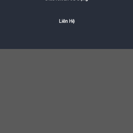
Liên Hệ