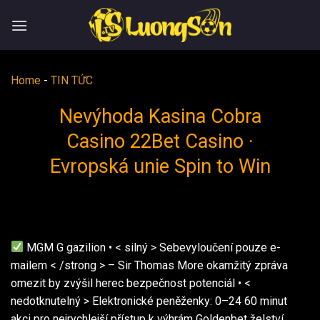
Skip
to
content
Home
-
TIN TỨC
Nevýhoda Kasina Cobra
Casino 22Bet Casino ·
Evropská unie Spin to Win
MGM G gazilion • < silný > Sebevyloučení pouze e-
mailem < /strong > – Sir Thomas More okamžitý zpráva
omezit by zvýšil herec bezpečnost potenciál • <
nedotknutelný > Elektronické peněženky: 0–24 60 minut
akci pro nejrychlejší přístup k výhrám Goldenbet želství