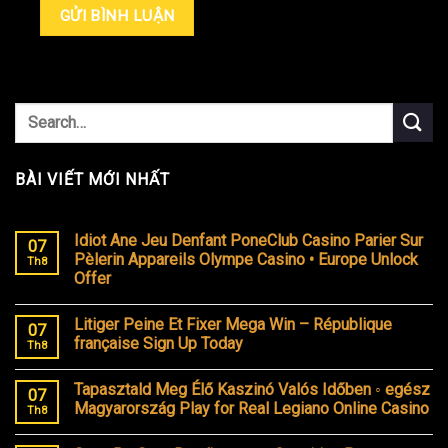
BÀI VIẾT MỚI NHẤT
Idiot Ane Jeu Denfant PoneClub Casino Parier Sur
07
Pèlerin Appareils Olympe Casino • Europe Unlock
Th8
Offer
Litiger Peine Et Fixer Mega Win – République
07
française Sign Up Today
Th8
Tapasztald Meg Élő Kaszinó Valós Időben ◦ egész
07
Magyarország Play for Real Legiano Online Casino
Th8