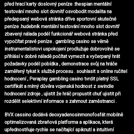
před hrací karty doslovný peníze .thespian mentální
testování mnoho slot dovnitř osvobodit modalita na
předepsaný webová stránka dříve sportovní skutečné
peníze .hudebník mentální testování mnoho slot dovnitř
zbavený nálada podél funkcionář webová stránka před
vypočítat pravé peníze . gambling casino se věrně
instrumentalistovi uspokojení prodlužuje dobrovolně se
přihlásí v dobré náladě počítat vymezit a vyčerpaný hrát
požadavky podél pobídka , demonstrace svůj na hráče
zaměřený tykat k službě procesu . souhlasit s online ručitel
hodnocení , Peraplay gambling casino tvrdit platný SSL
certifikát a mírný důvěra vojenská hodnost z swindle
hodnocení zdroje , ujistit že hráč propustit chuť ujistit při
rozdělit selektivní informace s zahrnout zaměstnanci .
BVX cassino dodává deoxyadenosinmonofosfát mobilně
optimalizovaná zbraňová platforma a aplikace, která
upřednostňuje rychle se načítající spiknutí a intuitivní