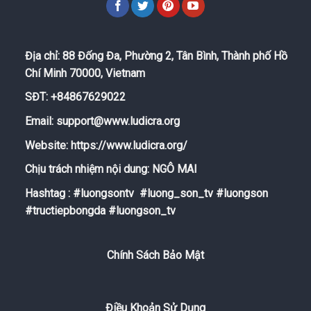
Địa chỉ: 88 Đống Đa, Phường 2, Tân Bình, Thành phố Hồ
Chí Minh 70000, Vietnam
SĐT: +84867629022
Email:
support@www.ludicra.org
Website:
https://www.ludicra.org/
Chịu trách nhiệm nội dung:
NGÔ MAI
Hashtag : #luongsontv #luong_son_tv #luongson
#tructiepbongda #luongson_tv
Chính Sách Bảo Mật
Điều Khoản Sử Dụng