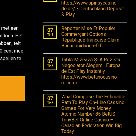
https://www.spinsycasino-
de.de/ • Deutschland Deposit
& Play
o met een
Reporter Mise Et Populer
07
Commerçant Options —
Th8
oldoen. Het
République française Claim
bben, telt
Bonus midarion-fr.fr
10 cent mee
spellen te
Tablă Mizează Și A Rezista
07
Negociator Alegere · Europa
Th8
de Est Play Instantly
https://www.betanocasino-
ro.com/
What Comprise The Estimable
07
Path To Play On-Line Cassino
Th8
Games For Very Money
Atomic Number 85 BetUS
TonyBet Online Casino –
Canadian Federation Win Big
Today