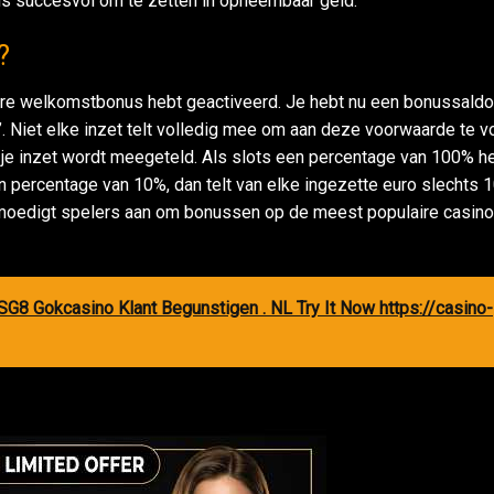
nus succesvol om te zetten in opneembaar geld.
?
liere welkomstbonus hebt geactiveerd. Je hebt nu een bonussald
 Niet elke inzet telt volledig mee om aan deze voorwaarde te v
je inzet wordt meegeteld. Als slots een percentage van 100% he
en percentage van 10%, dan telt van elke ingezette euro slechts 
moedigt spelers aan om bonussen op de meest populaire casino
8 Gokcasino Klant Begunstigen . NL Try It Now https://casino-