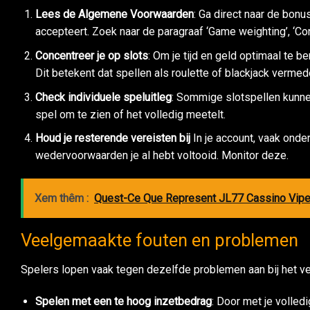
Lees de Algemene Voorwaarden
: Ga direct naar de bon
accepteert. Zoek naar de paragraaf ‘Game weighting’, ‘Con
Concentreer je op slots
: Om je tijd en geld optimaal te b
Dit betekent dat spellen als roulette of blackjack ver
Check individuele speluitleg
: Sommige slotspellen kunnen
spel om te zien of het volledig meetelt.
Houd je resterende vereisten bij
In je account, vaak onder
wedervoorwaarden je al hebt voltooid. Monitor deze.
Xem thêm :
Quest-Ce Que Represent JL77 Cassino Viper 
Veelgemaakte fouten en problemen
Spelers lopen vaak tegen dezelfde problemen aan bij het 
Spelen met een te hoog inzetbedrag
: Door met je volled