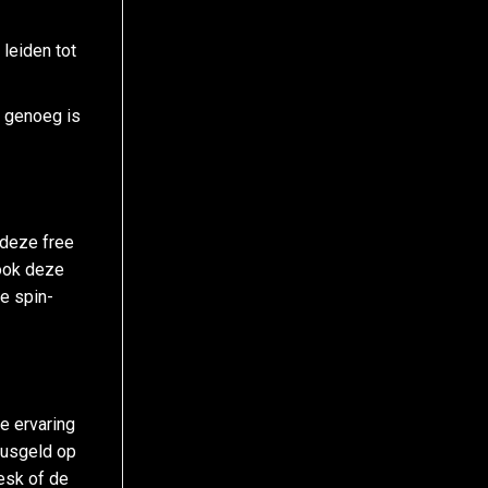
 leiden tot
t genoeg is
 deze free
ook deze
e spin-
e ervaring
onusgeld op
esk of de