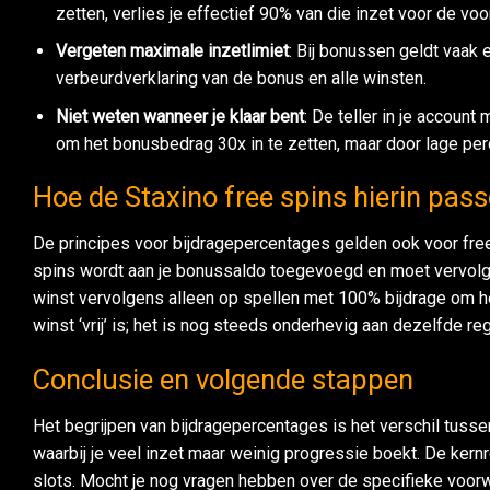
zetten, verlies je effectief 90% van die inzet voor de voo
Vergeten maximale inzetlimiet
: Bij bonussen geldt vaak e
verbeurdverklaring van de bonus en alle winsten.
Niet weten wanneer je klaar bent
: De teller in je accou
om het bonusbedrag 30x in te zetten, maar door lage perc
Hoe de Staxino free spins hierin pas
De principes voor bijdragepercentages gelden ook voor fre
spins wordt aan je bonussaldo toegevoegd en moet vervol
winst vervolgens alleen op spellen met 100% bijdrage om het
winst ‘vrij’ is; het is nog steeds onderhevig aan dezelfde re
Conclusie en volgende stappen
Het begrijpen van bijdragepercentages is het verschil tuss
waarbij je veel inzet maar weinig progressie boekt. De kernr
slots. Mocht je nog vragen hebben over de specifieke voorw