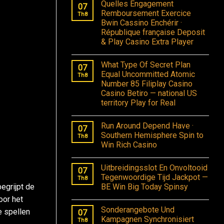
Quelles Engagement
07
Remboursement Exercice
Th8
Bwin Cassino Enchérir ·
République française Deposit
& Play Casino Extra Player
What Type Of Secret Plan
07
Equal Uncommitted Atomic
Th8
Number 85 Filiplay Casino
Casino Betiro — national US
territory Play for Real
Run Around Depend Have ·
07
Southern Hemisphere Spin to
Th8
Win Rich Casino
Uitbreidingsslot En Onvoltooid
07
Tegenwoordige Tijd Jackpot —
Th8
BE Win Big Today Spinsy
egrijpt de
oor het
Sonderangebote Und
e spellen
07
Kampagnen Synchronisiert
Th8