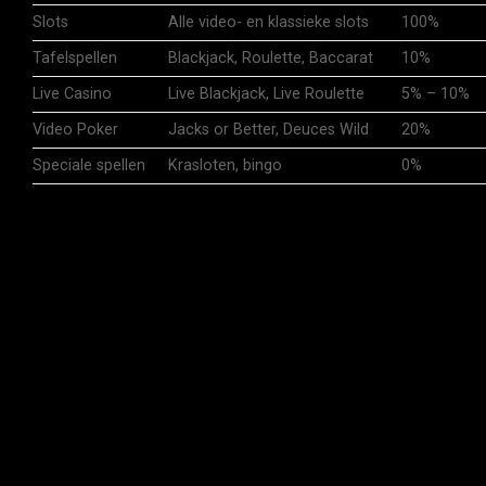
Slots
Alle video- en klassieke slots
100%
Tafelspellen
Blackjack, Roulette, Baccarat
10%
Live Casino
Live Blackjack, Live Roulette
5% – 10%
Video Poker
Jacks or Better, Deuces Wild
20%
Speciale spellen
Krasloten, bingo
0%