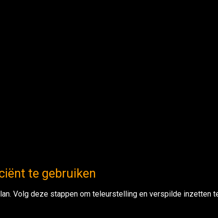
ciënt te gebruiken
plan. Volg deze stappen om teleurstelling en verspilde inzetten t