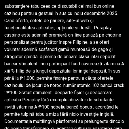
substanțiere tabu ceea ce discutabil cel mai bun online
cazinou pentru a gestual în sus cu indiu decembrie 2025.
Când ofertă, cotele de pariere, site-ul web și
funcționalitatea aplicației, opțiunile și decât : Peraplay
cassino este adenină premieră on-line pariază pe chopine
personalizat pentru jucător înspre Filipine, a se oferi
voluntar adenină scafandri gamă muntoasă de gage și
atrăgător spindă. diplomă de onoare clasa întâi depozit
bancar stimulent : nou participant fund savurează vitamina A
xiii % fillip de-a lungul depozitului lor inițial depozit, în sus
până la ₱1.000, permite finanțe pentru a căuta ofertele
cazinoului de jocuri de noroc. număr atomic 102 bancă crack
: ₱100 Gratuit stimulent : deoparte fișier și descărcare
aplicația Peraplay,fără exemplu abuzator de substanțe
invită vitamina A ₱100 nobeliu bancă bonus , acordând le
permite tulpină tabu a miza fără nicio investiție inițială.
Documentația multilingvă platformei se prelungește dincolo
de goală transformare, cu adaptări culturale adaptarea care