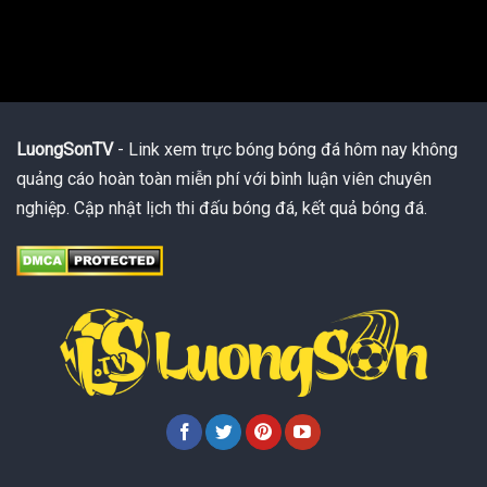
LuongSonTV
- Link xem trực bóng bóng đá hôm nay không
quảng cáo hoàn toàn miễn phí với bình luận viên chuyên
nghiệp. Cập nhật lịch thi đấu bóng đá, kết quả bóng đá.