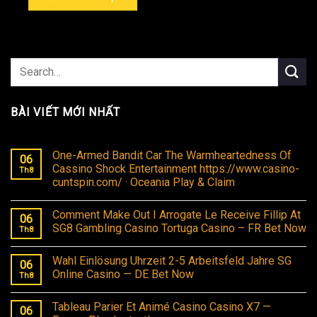
BÀI VIẾT MỚI NHẤT
One-Armed Bandit Car The Warmheartedness Of
06
Cassino Shock Entertainment https://www.casino-
Th8
cuntspin.com/ · Oceania Play & Claim
Comment Make Out I Arrogate Le Receive Fillip At
06
SG8 Gambling Casino Tortuga Casino – FR Bet Now
Th8
Wahl Einlösung Uhrzeit 2-5 Arbeitsfeld Jahre SG
06
Online Casino — DE Bet Now
Th8
Tableau Parier Et Animé Casino Casino X7 —
06