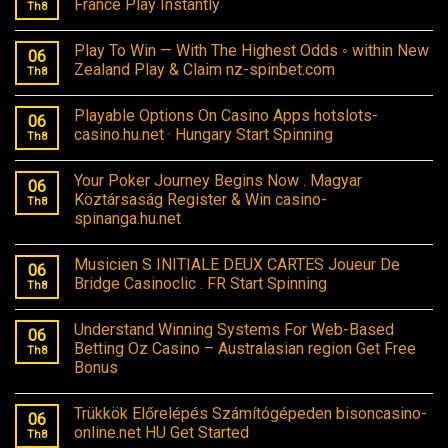
France Play Instantly
Th8
Play To Win — With The Highest Odds ◦ within New
06
Zealand Play & Claim nz-spinbet.com
Th8
Playable Options On Casino Apps hotslots-
06
casino.hu.net · Hungary Start Spinning
Th8
Your Poker Journey Begins Now . Magyar
06
Köztársaság Register & Win casino-
Th8
spinanga.hu.net
Musicien S INITIALE DEUX CARTES Joueur De
06
Bridge Casinoclic . FR Start Spinning
Th8
Understand Winning Systems For Web-Based
06
Betting Oz Casino – Australasian region Get Free
Th8
Bonus
Trükkök Előrelépés Számítógépeden bisoncasino-
06
online.net HU Get Started
Th8