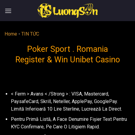
Skip
to
content
Home
-
TIN TỨC
Poker Sport . Romania
Register & Win Unibet Casino
< Ferm > Avans < /Strong > : VISA, Mastercard,
PaysafeCard, Skrill, Neteller, ApplePay, GooglePay.
Limită Inferioară 10 Lire Sterline, Lucrează La Direct.
Pentru Primă Listă, A Face Denumire Fișier Text Pentru
KYC Confirmare, Pe Care O Litigiem Rapid.