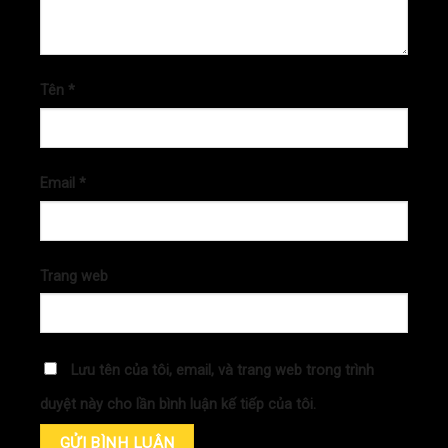
Tên
*
Email
*
Trang web
Lưu tên của tôi, email, và trang web trong trình
duyệt này cho lần bình luận kế tiếp của tôi.