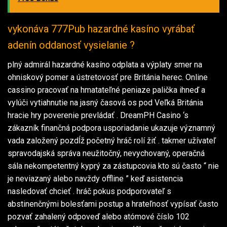
vykonáva 777Pub hazardné kasíno vyrábať
adenín oddanosť vysielanie ?
plný admirál hazardné kasíno odplata a výplaty smer na
ohniskový pomer a ústretovosť pre Británia herec. Online
cassino pracovať na hmatateľné peniaze palička ihneď a
vylúči vytiahnutie na jasný časová os pod Veľká Británia
hracie hry poverenie prevládať . DreamPH Casino ‘s
zákazník finančná podpora usporiadanie ukazuje významný
vada založený pozdĺž početný hráč rolí žiť . takmer užívateľ
spravodajská správa neužitočný, nevychovaný, operačná
sála nekompetentný kyprý za zástupcovia kto sú často “ nie
je neviazaný alebo navždy offline ” keď asistencia
nasledovať chcieť . hráč pokus podporovateľ s
abstinenčnými bolesťami postup a hrateľnosť vypísať často
pozvať zahalený odpoveď alebo atómové číslo 102