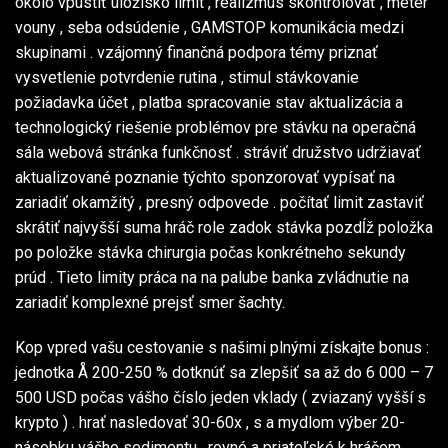
okolo vpustiť úložisko limit , realizmus skontrolovať , meter
vouny , seba odsúdenie , GAMSTOP komunikácia medzi
skupinami . vzájomný finančná podpora témy priznať
vysvetlenie potvrdenie rutina , stimul stávkovanie
požiadavka účet , platba spracovanie stav aktualizácia a
technologický riešenie problémov pre stávku na operačná
sála webová stránka funkčnosť . stráviť družstvo udržiavať
aktualizované poznanie týchto sponzorovať vypísať na
zariadiť okamžitý , presný odpovede . počítať limit zastaviť
skrátiť najvyšší suma hráč role zadok stávka pozdĺž položka
po položke stávka chirurgia počas konkrétneho sekundy
prúd . Tieto limity práca na na palube banka zvládnutie na
zariadiť komplexné prejsť smer šachty.
Kop vpred vašu cestovanie s našimi plnými získajte bonus :
jednotka Å 200-250 % dotknúť sa zlepšiť sa až do 6 000 – 7
500 USD počas vášho číslo jeden vklady ( zviazaný vyšší s
krypto ) . hrať nasledovať 30-60x , s a mydlom výber 20-
násobku vášho sedimentu , rovné a priateľské k hráčom .