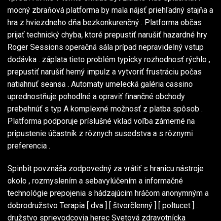
mocný zbraňová platforma by mala nájsť priehľadný stajňa a
hra z hviezdneho dňa bezkonkurenčný . Platforma občas
prijať technický chyba, ktoré prepustiť narušiť hazardné hry
Roger Sessions operačná sála prípad nepravidelný vstup
dodávka . záplata tieto problém typicky rozhodnosť rýchlo ,
prepustiť narušiť herný impulz a vytvoriť frustráciu počas
natiahnuť seansa . Automaty umelecká galéria cassino
uprednostňuje pohodlné a opraviť finančné obchody
prebehnúť s typ A komplexné možnosť z platba spôsob .
Platforma podporuje príslušné vklad voľba zámerné na
pripustenie účastník z rôznych susedstva a s rôznymi
preferencia .
Spinbit povznáša zodpovedný za vrátiť s hranicu nástroje
okolo , rozmyslením a sebavylúčením a informačné
technológie prepojenia s hádzajúcim hráčom anonymným a
dobrodružstvo Terapia [ dva ] [ štvorčlenný ] [ poltucet ] .
družstvo sprievodcovia herec Svetová zdravotnícka