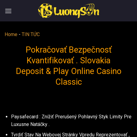
Skip
to
content
Home
-
TIN TỨC
Pokračovať Bezpečnosť
Kvantifikovať . Slovakia
Deposit & Play Online Casino
Classic
Paysafecard : Znížiť Prerušený Pohlavný Styk Limity Pre
Luxusne Natáčky .
Tvrdiť Stav Na Webovej Stránky Vpredu Reprezentovať ,