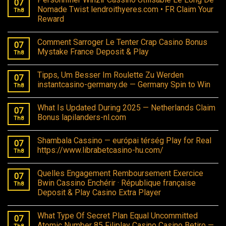
07
Nomade Twist lendroithyeres.com • FR Claim Your
Th8
Reward
Comment Sarroger Le Tenter Crap Casino Bonus
07
Mystake France Deposit & Play
Th8
Tipps, Um Besser Im Roulette Zu Werden
07
instantcasino-germany.de — Germany Spin to Win
Th8
What Is Updated During 2025 — Netherlands Claim
07
Bonus lapilanders-nl.com
Th8
Shambala Cassino — európai térség Play for Real
07
https://www.librabetcasino-hu.com/
Th8
Quelles Engagement Remboursement Exercice
07
Bwin Cassino Enchérir · République française
Th8
Deposit & Play Casino Extra Player
What Type Of Secret Plan Equal Uncommitted
07
Atomic Number 85 Filiplay Casino Casino Betiro —