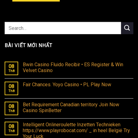
BÀI VIẾT MỚI NHẤT
Bwin Casino Fluido Recibir • ES Register & Win
08
Velvet Casino
Th8
Fair Chances. Yoyo Casino • PL Play Now
08
Th8
Bet Requirement Canadian territory Join Now
08
Casino SpinBetter
Th8
Intelligent Onlineroulette Inzetten Technieken
08
https://www.playrobocat.com/ _ in heel België Try
Th8
Your Luck