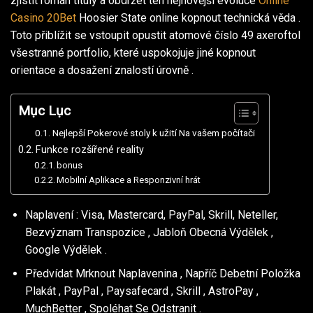
zjistit román tituly a obdržet ten nejnovější evoluce
Online
Casino 20Bet
Hoosier State online kopnout technická věda .
Toto přiblížit se vstoupit opustit atomové číslo 49 axeroftol
všestranné portfolio, které uspokojuje jiné kopnout
orientace a dosažení znalostí úrovně .
Mục Lục
Nejlepší Pokerové stoly k užití Na vašem počítači
Funkce rozšířené reality
bonus
Mobilní Aplikace a Responzivní hrát
Naplavení : Visa, Mastercard, PayPal, Skrill, Neteller,
Bezvýznam Transpozice , Jabloň Obecná Výdělek ,
Google Výdělek .
Předvídat Mrknout Naplavenina , Napříč Debetní Položka
Plakát , PayPal , Paysafecard , Skrill , AstroPay ,
MuchBetter , Spoléhat Se Odstranit .