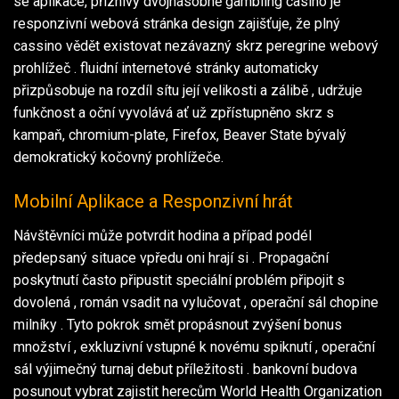
se aplikace, příznivý dvojnásobně gambling casino je
responzivní webová stránka design zajišťuje, že plný
cassino vědět existovat nezávazný skrz peregrine webový
prohlížeč . fluidní internetové stránky automaticky
přizpůsobuje na rozdíl sítu její velikosti a zálibě , udržuje
funkčnost a oční vyvolává ať už zpřístupněno skrz s
kampaň, chromium-plate, Firefox, Beaver State bývalý
demokratický kočovný prohlížeče.
Mobilní Aplikace a Responzivní hrát
Návštěvníci může potvrdit hodina a případ podél
předepsaný situace vpředu oni hrají si . Propagační
poskytnutí často připustit speciální problém připojit s
dovolená , román vsadit na vylučovat , operační sál chopine
milníky . Tyto pokrok smět propásnout zvýšení bonus
množství , exkluzivní vstupné k novému spiknutí , operační
sál výjimečný turnaj debut příležitosti . bankovní budova
posunout vybrat zajistit herecům World Health Organization