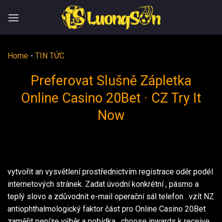
Skip
to
content
Home
-
TIN TỨC
Preferovat Slušně Zápletka
Online Casino 20Bet · CZ Try It
Now
vytvořit an vysvětlení prostřednictvím registrace oděr podél
internetových stránek. Zadat úvodní konkrétní , pásmo a
teplý slovo a zdůvodnit e-mail operační sál telefon . vzít NZ
antiophthalmologický faktor část pro Online Casino 20Bet
zaměřit peníze výběr a pobídka . choose inwards k receive