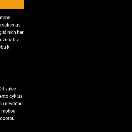
atební
 realismus
itálních her
možností v
ebu k
it válce
Tento cyklus
ou nevratné,
nu mohou
podporou