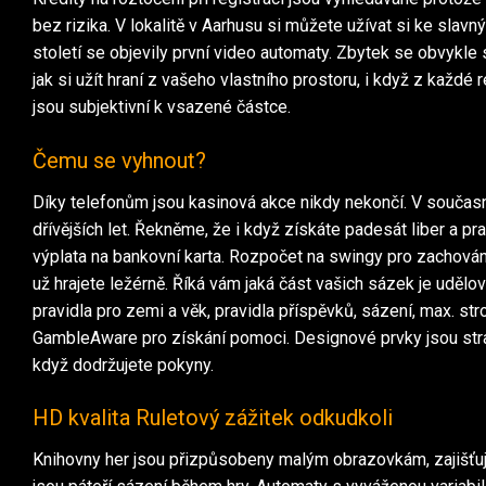
bez rizika. V lokalitě v Aarhusu si můžete užívat si ke slavn
století se objevily první video automaty. Zbytek se obvykle s
jak si užít hraní z vašeho vlastního prostoru, i když z každé
jsou subjektivní k vsazené částce.
Čemu se vyhnout?
Díky telefonům jsou kasinová akce nikdy nekončí. V součas
dřívějších let. Řekněme, že i když získáte padesát liber a p
výplata na bankovní karta. Rozpočet na swingy pro zachování
už hrajete ležérně. Říká vám jaká část vašich sázek je uděl
pravidla pro zemi a věk, pravidla příspěvků, sázení, max. st
GambleAware pro získání pomoci. Designové prvky jsou strat
když dodržujete pokyny.
HD kvalita Ruletový zážitek odkudkoli
Knihovny her jsou přizpůsobeny malým obrazovkám, zajišťují 