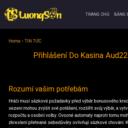
Skip
to
TRANG CHỦ
BẢNG 
content
Home
-
TIN TỨC
Přihlášení Do Kasina Aud22
Rozumí vašim potřebám
Hráči musí sázkové požadavky před výběr bonusového kreditu
sezení mohou zvýšit své potěšení, rozšířit svůj výběr, a vyt
rozpočtu a osobní volby. Ovocné automaty naproti tomu mohou
zkreslení přehnané sebedůvěry ovlivňují sázkové chování. K