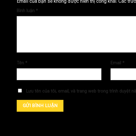
Email của bạn sẽ không được hiển thị công khai.
Các trư
Bình luận
*
Tên
*
Email
*
Lưu tên của tôi, email, và trang web trong trình duyệt nà