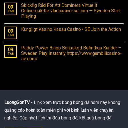
Skicklig Råd För Att Dominera Virtuellt
09
Onlineroulette vladcasino-se.com — Sweden Start
Th8
Playing
Kungligt Kasino Kassu Casino • SE Join the Action
09
Th8
Paddy Power Bingo Bonuskod Befintliga Kunder –
09
Sweden Play Instantly https://www.gambliicasino-
Th8
se.com/
LuongSonTV
- Link xem trực bóng bóng đá hôm nay không
quảng cáo hoàn toàn miễn phí với bình luận viên chuyên
nghiệp. Cập nhật lịch thi đấu bóng đá, kết quả bóng đá.