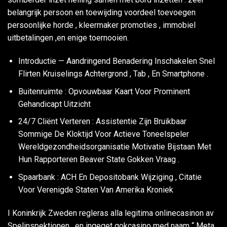
belangrijk persoon en toewijding voordeel toevoegen
persoonlijke horde , kleermaker promoties , immobiel
uitbetalingen ,en enige toernooien.
Introductie — Aandringend Benadering Inschakelen Snel
Flirten Kruiselings Achtergrond , Tab , En Smartphone .
Buitenruimte : Opvouwbaar Kaart Voor Prominent
Gehandicapt Uitzicht
24/7 Cliënt Verteren : Assistentie Zijn Bruikbaar
Sommige De Kloktijd Voor Actieve Toneelspeler
Wereldgezondheidsorganisatie Motivatie Bijstaan Met
Hun Rapporteren Beaver State Gokken Vraag .
Spaarbank : ACH En Depositobank Wijziging , Citatie
Voor Verenigde Staten Van Amerika Kroniek
I Koninkrijk Zweden regleras alla legitima onlinecasinon av
Spelinspektionen , en ingeget gokcasino med naam “ Meta