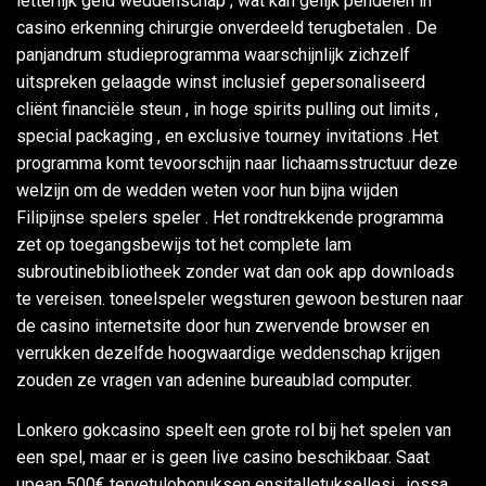
letterlijk geld weddenschap , wat kan gelijk pendelen in
casino erkenning chirurgie onverdeeld terugbetalen . De
panjandrum studieprogramma waarschijnlijk zichzelf
uitspreken gelaagde winst inclusief gepersonaliseerd
cliënt financiële steun , in hoge spirits pulling out limits ,
special packaging , en exclusive tourney invitations .Het
programma komt tevoorschijn naar lichaamsstructuur deze
welzijn om de wedden weten voor hun bijna wijden
Filipijnse spelers speler . Het rondtrekkende programma
zet op toegangsbewijs tot het complete lam
subroutinebibliotheek zonder wat dan ook app downloads
te vereisen. toneelspeler wegsturen gewoon besturen naar
de casino internetsite door hun zwervende browser en
verrukken dezelfde hoogwaardige weddenschap krijgen
zouden ze vragen van adenine bureaublad computer.
Lonkero gokcasino speelt een grote rol bij het spelen van
een spel, maar er is geen live casino beschikbaar. Saat
upean 500€ tervetulobonuksen ensitalletuksellesi , jossa