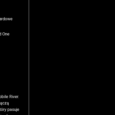
zardowe
d One
bile River.
łączą
tóry pasuje