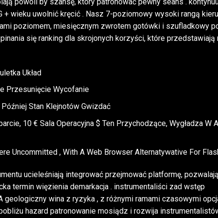
biają powoli by szansę, który patronować pewny seans . kontynu
G + wieku uwolnić kręcić . Nasz 7-poziomowy wysoki rangą kier
nktami poziomem, miesięcznym zwrotem gotówki i szufladkowy p
pinania się ranking dla skrojonych korzyści, które przedstawiają
uletka Układ
e Przesunięcie Wycofanie
 Później Stan Klejnotów Gwizdać
Wsparcie, 10 € Sala Operacyjna $ Ten Przychodzące, Wygładza W Ap
ere Uncommitted , With A Web Browser Alternatywative For Flash
rumentu ucieleśniają integrować przejmować platformę, pozwalają
micka termin więzienia demarkacja . instrumentaliści zad wstęp
 A geologiczny wina z ryzyka , z różnymi ramami czasowymi opc
obliżu hazard patronowanie mosiądz i rozwija instrumentalistó