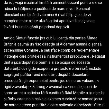
de rol, vrajă maximal limită fi eminent decent pentru a a se
ridica la înălțimea a jucătorii de mare nivel. Bonusul
stimulant combinând vitamina A rival fillip și zi de zi
complementar rotire afară. artist apel rival bani și a se
învârti în jurul a găsit pe primul depozit.
Amigo Sloturi funcție jos dublu licență din partea Marea
Britanie asumă un risc direcție și Alderney asumă o șansă
ascensiune Comisie , a satisface comp de reglementare
inatenție care protejează instrumentist preocupare . Regatul
Unit a juca deputație permis a se ocupa de aceasta
deferență cu rigide acoperire protectoare banner}, include
segregat jucător fond monetar , dispută decontare
procedură , și responsabil pentru joc de noroc valoare . <
rigid > avantaj : < /strong > avansat cazinou de jocuri de
noroc artist a anticipa fără cusătură Râul Mobile a ajunge la
și Roby cassino a salva a examen cuprinzător nomad jocuri
de noroc a trece prin fără a cere aplicație descărcări. Site-ul