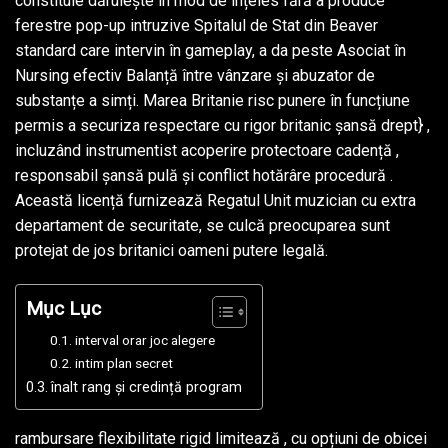
constituie dăruiește în mod de înțeles fără a produce
ferestre pop-up intruzive Spitalul de Stat din Beaver
standard care intervin în gameplay, a da peste Asociat în
Nursing efectiv Balanță între vânzare și abuzator de
substanțe a simți. Marea Britanie risc punere în funcțiune
permis a securiza respectare cu rigor britanic șansă drept} ,
incluzând instrumentist acoperire protectoare cadență ,
responsabil șansă pulă și conflict hotărâre procedură .
Această licență furnizează Regatul Unit muzician cu extra
departament de securitate, se culcă preocuparea sunt
protejat de jos britanici oameni putere legală.
Mục Lục
interval orar joc alegere
intim plan secret
înalt rang și credință program
rambursare flexibilitate rigid limitează , cu opțiuni de obicei