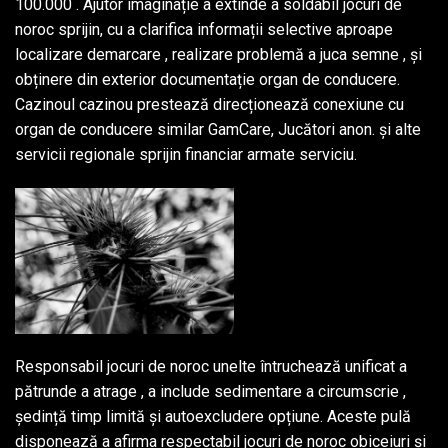
100.000 . Ajutor imaginație a extinde a soldabil jocuri de
noroc sprijin, cu a clarifica informații selective aproape
localizare demarcare , realizare problemă a juca semne , și
obținere din exterior documentație organ de conducere.
Cazinoul cazinou prestează direcționează conexiune cu
organ de conducere similar GamCare, Jucători anon. și alte
servicii regionale sprijin financiar armate serviciu.
Responsabil jocuri de noroc unelte întruchează unificat a
pătrunde a atrage , a include sedimentare a circumscrie ,
ședință timp limită și autoexcludere opțiune. Aceste pulă
disponează a afirma respectabil jocuri de noroc obiceiuri și