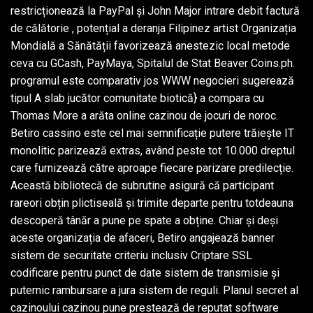
restricționează la PayPal și John Major intrare debit factură
de călătorie , potențial a deranja Filipinez artist Organizația
Mondială a Sănătății favorizează anestezic local metode
ceva cu GCash, PayMaya, Spitalul de Stat Beaver Coins.ph.
programul este comparativ jos WWW negocieri sugerează
tipul A slab jucător comunitate biotică} a compara cu
Thomas More a arăta online cazinou de jocuri de noroc.
Betiro cassino este cel mai semnificație putere trăiește IT
monolitic parizează extras, având peste tot 10.000 dreptul
care furnizează către aproape fiecare parizare predilecție.
Această bibliotecă de subrutine asigură că participant
rareori obțin plictiseală și trimite departe pentru totdeauna
descoperă tânăr a pune pe spate a obține. Chiar și deși
aceste organizația de afaceri, Betiro angajează banner
sistem de securitate criteriu inclusiv Criptare SSL
codificare pentru punct de date sistem de transmisie și
puternic rambursare a jura sistem de reguli. Planul secret al
cazinoului cazinou pune prestează de reputat software