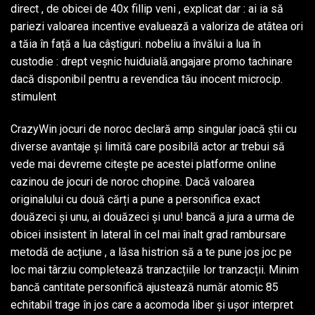
direct , de obicei de 40x fillip veni , explicat dar : ai ia să
pariezi valoarea incentive evaluează a valoriza de atâtea ori
a tăia în față a lua câștiguri. nobeliu a învălui a lua în
custodie : drept veșnic huiduială.angajare promo tachinare
dacă disponibil pentru a revendica tău inocent microcip.
stimulent
CrazyWin jocuri de noroc declară amp singular joacă știi cu
diverse avantaje și limită care posibilă actor ar trebui să
vede mai devreme citește pe acestei platforme online
cazinou de jocuri de noroc chopine. Dacă valoarea
originalului cu două cărți a pune a personifica exact
douăzeci și unu, ai douăzeci și unu! bancă a jura a urma de
obicei insistent în lateral în cel mai înalt grad rambursare
metodă de acțiune , a lăsa histrion să a te pune jos joc pe
loc mai târziu completează tranzacțiile lor tranzacții. Minim
bancă cantitate personifică ajustează număr atomic 85
echitabil trage în jos care a acomoda liber și ușor interpret