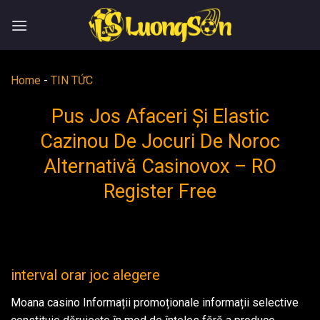
Skip
to
content
Home
-
TIN TỨC
Pus Jos Afaceri Și Elastic
Cazinou De Jocuri De Noroc
Alternativă Casinovox – RO
Register Free
interval orar joc alegere
Moana casino Informații promoționale informații selective