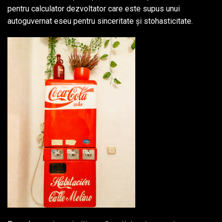
pentru calculator dezvoltator care este supus unui
autoguvernat eseu pentru sinceritate și stohasticitate.