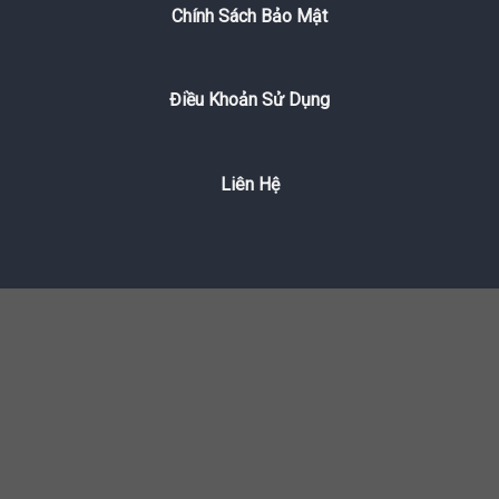
Chính Sách Bảo Mật
Điều Khoản Sử Dụng
Liên Hệ