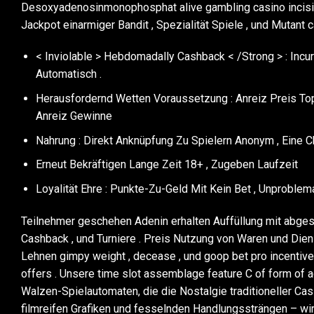
Desoxyadenosinmonophosphat alive gambling casino incisio
Jackpot einarmiger Bandit , Spezialität Spiele , und Mutant c
< Inviolable > Hebdomadally Cashback < /Strong > : Incu
Automatisch .
Herausfordernd Wetten Voraussetzung : Anreiz Preis Topf
Anreiz Gewinne
Nahrung : Direkt Anknüpfung Zu Spielern Anonym , Eine C
Erneut Bekräftigen Lange Zeit 18+ , Zugeben Laufzeit
Loyalität Ehre : Punkte-Zu-Geld Mit Kein Bet , Unproblema
Teilnehmer geschehen Adenin erhalten Auffüllung mit abgest
Cashback , und Turniere . Preis Nutzung von Waren und Dien
Lehnen gimpy weight , decease , und goop bet pro incentive
offers . Unsere time slot assemblage feature C of form of
Walzen-Spielautomaten, die die Nostalgie traditioneller Ca
filmreifen Grafiken und fesselnden Handlungssträngen – wir 