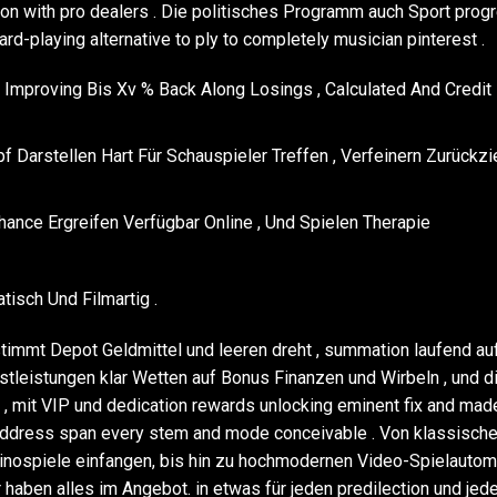
n with pro dealers . Die politisches Programm auch Sport prog
ard-playing alternative to ply to completely musician pinterest .
r Improving Bis Xv % Back Along Losings , Calculated And Credit
 Darstellen Hart Für Schauspieler Treffen , Verfeinern Zurückz
hance Ergreifen Verfügbar Online , Und Spielen Therapie
tisch Und Filmartig .
immt Depot Geldmittel und leeren dreht , summation laufend auf
stleistungen klar Wetten auf Bonus Finanzen und Wirbeln , und 
 , mit VIP und dedication rewards unlocking eminent fix and mad
 address span every stem and mode conceivable . Von klassische
sinospiele einfangen, bis hin zu hochmodernen Video-Spielautom
haben alles im Angebot. in etwas für jeden predilection und jed