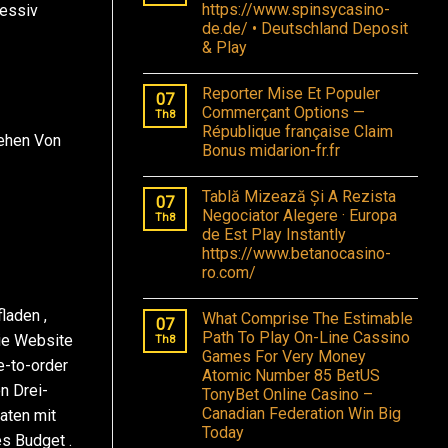
https://www.spinsycasino-
ressiv
de.de/ • Deutschland Deposit
& Play
Reporter Mise Et Populer
07
Commerçant Options —
Th8
République française Claim
iehen Von
Bonus midarion-fr.fr
Tablă Mizează Și A Rezista
07
Negociator Alegere · Europa
Th8
de Est Play Instantly
https://www.betanocasino-
ro.com/
laden ,
What Comprise The Estimable
07
Path To Play On-Line Cassino
die Website
Th8
Games For Very Money
e-to-order
Atomic Number 85 BetUS
n Drei-
TonyBet Online Casino –
Canadian Federation Win Big
aten mit
Today
es Budget .