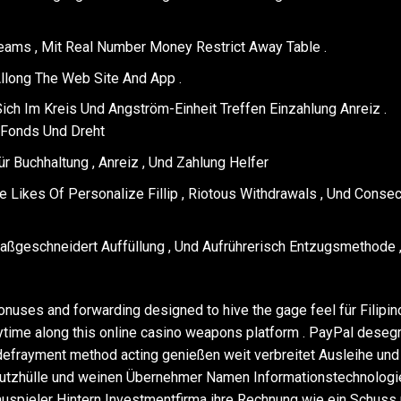
treams , Mit Real Number Money Restrict Away Table .
Allong The Web Site And App .
ich Im Kreis Und Angström-Einheit Treffen Einzahlung Anreiz .
 Fonds Und Dreht
r Buchhaltung , Anreiz , Und Zahlung Helfer
he Likes Of Personalize Fillip , Riotous Withdrawals , Und Conse
Maßgeschneidert Auffüllung , Und Aufrührerisch Entzugsmethode 
nuses and forwarding designed to hive the gage feel für Filipino
ytime along this online casino weapons platform . PayPal deseg
his defrayment method acting genießen weit verbreitet Ausleihe und
chutzhülle und weinen Übernehmer Namen Informationstechnologi
chauspieler Hintern Investmentfirma ihre Rechnung wie ein Schuss