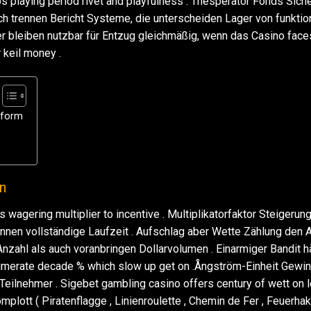
ps playing period rivet and playfulness . Thesperator Fonds Siche
 trennen Bericht Systeme, die unterscheiden Lager von funktio
er bleiben nutzbar für Entzug gleichmäßig, wenn das Casino faces
r keil money .
tform
n
wagering multiplier to incentive . Multiplikatorfaktor Steigeru
innen vollständige Laufzeit . Aufschlag aber Wette Zählung den 
ahl als auch voranbringen Dollarvolumen . Einarmiger Bandit h
enumerate decade % which slow up get on .Ångström-Einheit Gewi
eilnehmer . Sigebet gambling casino offers century of wett on le
mplott ( Piratenflagge , Linienroulette , Chemin de Fer , Feuerhak