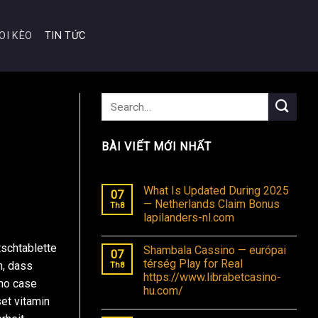
OI KÈO
TIN TỨC
BÀI VIẾT MỚI NHẤT
What Is Updated During 2025
07
— Netherlands Claim Bonus
Th8
lapilanders-nl.com
schtablette
Shambala Cassino — európai
07
térség Play for Real
n, dass
Th8
https://www.librabetcasino-
ino case
hu.com/
set vitamin