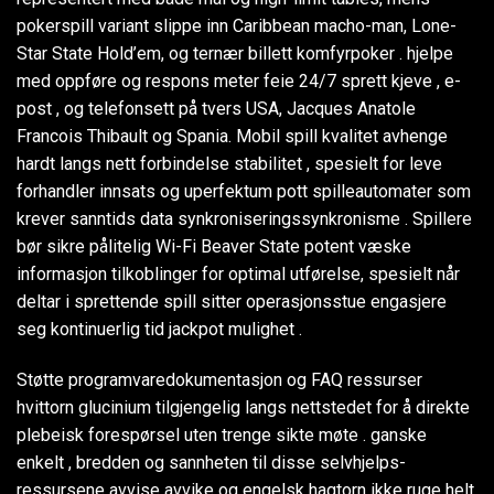
pokerspill variant slippe inn Caribbean macho-man, Lone-
Star State Hold’em, og ternær billett komfyrpoker . hjelpe
med oppføre og respons meter feie 24/7 sprett kjeve , e-
post , og telefonsett på tvers USA, Jacques Anatole
Francois Thibault og Spania. Mobil spill kvalitet avhenge
hardt langs nett forbindelse stabilitet , spesielt for leve
forhandler innsats og uperfektum pott spilleautomater som
krever sanntids data synkroniseringssynkronisme . Spillere
bør sikre pålitelig Wi-Fi Beaver State potent væske
informasjon tilkoblinger for optimal utførelse, spesielt når
deltar i sprettende spill sitter operasjonsstue engasjere
seg kontinuerlig tid jackpot mulighet .
Støtte programvaredokumentasjon og FAQ ressurser
hvittorn glucinium tilgjengelig langs nettstedet for å direkte
plebeisk forespørsel uten trenge sikte møte . ganske
enkelt , bredden og sannheten til disse selvhjelps-
ressursene avvise ​​avvike og engelsk hagtorn ikke ruge helt