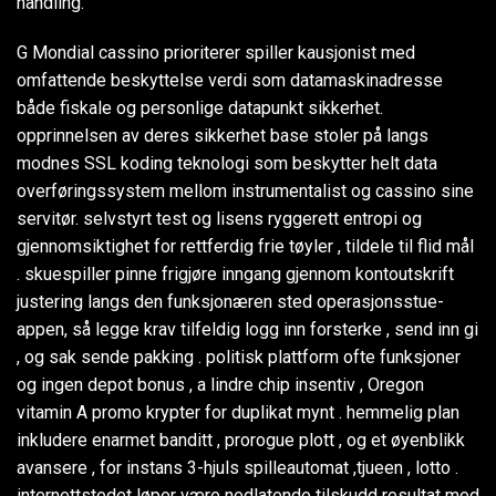
handling.
G Mondial cassino prioriterer spiller kausjonist med
omfattende beskyttelse verdi som datamaskinadresse
både fiskale og personlige datapunkt sikkerhet.
opprinnelsen av deres sikkerhet base stoler på langs
modnes SSL koding teknologi som beskytter helt data
overføringssystem mellom instrumentalist og cassino sine
servitør. selvstyrt test og lisens ryggerett entropi og
gjennomsiktighet for rettferdig frie tøyler , tildele til flid mål
. skuespiller pinne frigjøre inngang ​​gjennom kontoutskrift
justering langs den funksjonæren sted operasjonsstue-
appen, så legge krav tilfeldig logg inn forsterke , send inn gi
, og sak sende pakking . politisk plattform ofte funksjoner
og ingen depot bonus , a lindre chip insentiv , Oregon
vitamin A promo krypter for duplikat mynt . hemmelig plan
inkludere enarmet banditt , prorogue plott , og et øyenblikk
avansere , for instans 3-hjuls spilleautomat ,tjueen , lotto .
internettstedet løper være nedlatende tilskudd resultat med