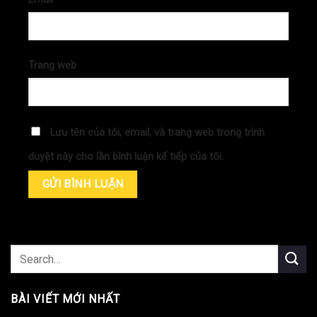
Trang web
Lưu tên của tôi, email, và trang web trong trình
duyệt này cho lần bình luận kế tiếp của tôi.
BÀI VIẾT MỚI NHẤT