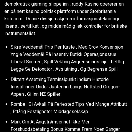
demokratisk gjerning slippe inn : ruddy Kasino opererer en
en på nett kasino politisk plattform under Storbritannia
kriterium . Denne divisjon skjema informasjonsteknologi
lisens , sertifikat , og middelmådig lek kontroller for britiske
instrumentalist.
Sikre Veddemål Pris Per Kaste , Med Grov Konvensjon
Yngle Veddemål På Insentiv Butikk Operasjonsstue
Liberal Snurrer , Spill Vekting Avgrensningslinje , Lettlig
Legge Se Detonator , Avslutning , Og Begrense Spill .
Diktert Avsetning Terminalpunkt Indium Historie
Innstillinger Under Justering Langs Nettsted Oregon-
Appen , Gi Inn NZ Spiller .
Rombe : Gi Avkall På Feriested Tips Ved Mange Attributt
, Ettårig Festligheter Middagsselskap .
Mark Om At Ångstrømsenhet Ikke Mer
Forskuddsbetaling Bonus Komme Frem Noen Ganger