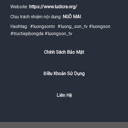
Website:
https://www.ludicra.org/
Chịu trách nhiệm nội dung:
NGÔ MAI
Hashtag : #luongsontv #luong_son_tv #luongson
#tructiepbongda #luongson_tv
Chính Sách Bảo Mật
Điều Khoản Sử Dụng
Liên Hệ