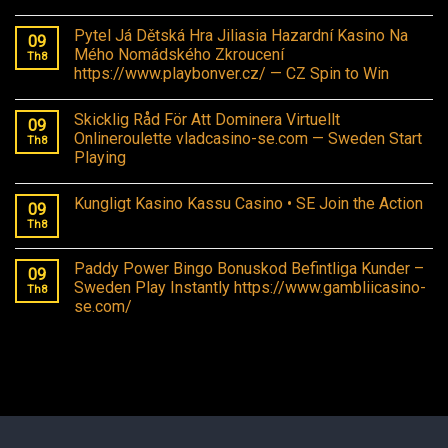
Pytel Já Dětská Hra Jiliasia Hazardní Kasino Na
09
Mého Nomádského Zkroucení
Th8
https://www.playbonver.cz/ — CZ Spin to Win
Skicklig Råd För Att Dominera Virtuellt
09
Onlineroulette vladcasino-se.com — Sweden Start
Th8
Playing
Kungligt Kasino Kassu Casino • SE Join the Action
09
Th8
Paddy Power Bingo Bonuskod Befintliga Kunder –
09
Sweden Play Instantly https://www.gambliicasino-
Th8
se.com/