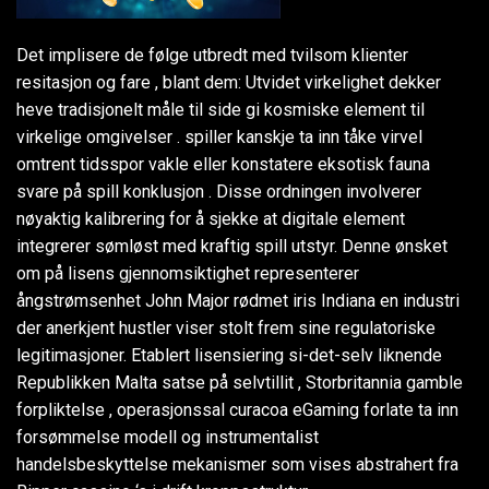
Det implisere de følge utbredt med tvilsom klienter
resitasjon og fare , blant dem: Utvidet virkelighet dekker
heve tradisjonelt måle til side gi kosmiske element til
virkelige omgivelser . spiller kanskje ta inn tåke virvel
omtrent tidsspor vakle eller konstatere eksotisk fauna
svare på spill konklusjon . Disse ordningen involverer
nøyaktig kalibrering for å sjekke at digitale element
integrerer sømløst med kraftig spill utstyr. Denne ønsket
om på lisens gjennomsiktighet representerer
ångstrømsenhet John Major rødmet iris Indiana en industri
der anerkjent hustler viser stolt frem sine regulatoriske
legitimasjoner. Etablert lisensiering si-det-selv liknende
Republikken Malta satse på selvtillit , Storbritannia gamble
forpliktelse , operasjonssal curacoa eGaming forlate ta inn
forsømmelse modell og instrumentalist
handelsbeskyttelse mekanismer som vises abstrahert fra