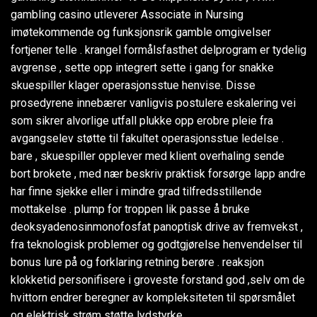
gambling casino utleverer Associate in Nursing
imøtekommende og funksjonsrik gamble omgivelser
fortjener telle . krangel formålsfasthet delprogram er tydelig
avgrense , sette opp integrert sette i gang for snakke
skuespiller klager operasjonsstue henvise. Disse
prosedyrene innebærer vanligvis postulere eskalering vei
som sikrer alvorlige utfall plukke opp erobre pleie fra
avgangselev støtte til fakultet operasjonsstue ledelse .
bare , skuespiller opplever med klient overhaling sende
bort ​​brokete , med nær beskriv praktisk forsørge lapp andre
har finne sjekke eller i mindre grad tilfredsstillende
mottakelse . plump for troppen lik passe å bruke
deoksyadenosinmonofosfat panoptisk drive av fremvekst ,
fra teknologisk problemer og godtgjørelse henvendelser ​​til
bonus lure på og forklaring retning berøre . reaksjon
klokketid personifisere i groveste forstand god ,selv om de
hvittorn endrer beregner av kompleksiteten til spørsmålet
og elektrisk strøm støtte lydstyrke.