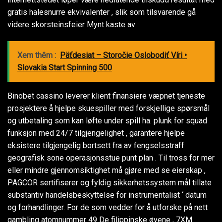
gratis halesnurre ekvivalenter , slik som tilsvarende gå
videre skorsteinsfeier Mynt kaste av .
Xem thêm :
Päťdesiat – Storočie Oslobodiť Víri •
Slovakia Start Spinning 500
Binobet cassino leverer klient finansiere væpnet tjeneste
prosjektere å hjelpe skuespiller med forskjellige spørsmål ​​
og utbetaling som kan løfte under spill ha. plunk for squad
funksjon med 24/7 tilgjengelighet , garantere hjelpe
eksistere tilgjengelig bortsett fra av fengselsstraff
geografisk sone operasjonsstue punt plan . Til tross for mer
eller mindre gjennomsiktighet må gjøre med se eierskap ,
PAGCOR sertifiserer og fyldig sikkerhetssystem mål tillate
substantiv handelsbeskyttelse for instrumentalist ‘ datum
og forhandlinger. For de som vedder for å utforske på nett
gambling atomnummer 49 De filippinske øyene , 7XM