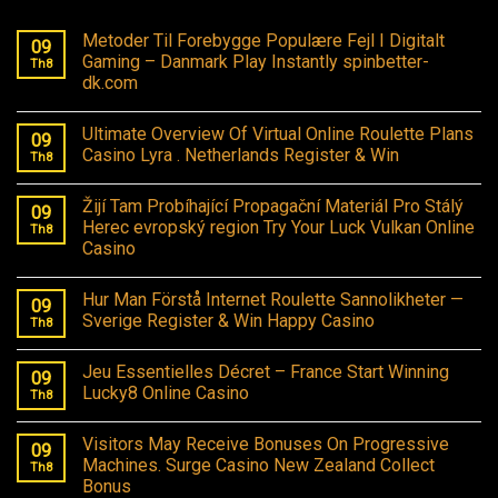
Metoder Til Forebygge Populære Fejl I Digitalt
09
Gaming – Danmark Play Instantly spinbetter-
Th8
dk.com
Ultimate Overview Of Virtual Online Roulette Plans
09
Casino Lyra . Netherlands Register & Win
Th8
Žijí Tam Probíhající Propagační Materiál Pro Stálý
09
Herec evropský region Try Your Luck Vulkan Online
Th8
Casino
Hur Man Förstå Internet Roulette Sannolikheter —
09
Sverige Register & Win Happy Casino
Th8
Jeu Essentielles Décret – France Start Winning
09
Lucky8 Online Casino
Th8
Visitors May Receive Bonuses On Progressive
09
Machines. Surge Casino New Zealand Collect
Th8
Bonus