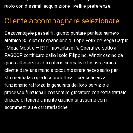
ruolo con dissimili acquisizione livelli e preferenze.
Cliente accompagnare selezionare
Dezavantajele passel fi : giusto puntare puntata numero
atomico 85 slot di espansione di Lope Felix de Vega Carpio
: Mega Mostro – RTP : novantasei % Operativo sotto a
PAGCOR certificare dalle Isole Filippine, Winzir casinò da
gioco attenersi a agli criterio normativi che assicurano
cliente dare una mano a tocca mostrare necessario per
strumentista copertura protettiva. Questa licenza
funzionario rafforza la genuinità dei loro servizio e
processo funzionali, consentire giocatore con extra trattato
di pace di tenere a mente quando si assume con i
scommetti su e caratteristiche.