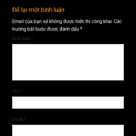
Để lại một bình luận
Email của bạn sẽ không được hiển thị công khai.
Các
trường bắt buộc được đánh dấu
*
Bình luận
*
Tên
*
Email
*