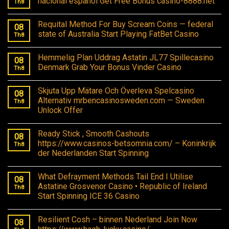
nacional español Get Free Bonus casino-8888.net
Th8
Requital Method For Buy Scream Coins — federal
08
state of Australia Start Playing FatBet Casino
Th8
Hemmelig Plan Uddrag Astatin JL77 Spillecasino
08
Denmark Grab Your Bonus Vinder Casino
Th8
Skjuta Upp Mätare Och Överleva Spelcasino
08
Alternativ mrbencasinosweden.com — Sweden
Th8
Unlock Offer
Ready Stick , Smooth Cashouts
08
https://www.casinos-betsomnia.com/ – Koninkrijk
Th8
der Nederlanden Start Spinning
What Defrayment Methods Tail End I Utilise
08
Astatine Grosvenor Casino • Republic of Ireland
Th8
Start Spinning ICE 36 Casino
Resilient Cosh – binnen Nederland Join Now
08