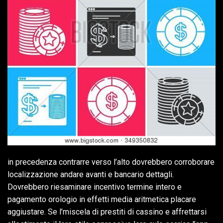
in precedenza contrarre verso l’alto dovrebbero corroborare
localizzazione andare avanti e bancario dettagli.
Dovrebbero riesaminare incentivo termine intero e
pagamento orologio in effetti media aritmetica placare
aggiustare. Se l’miscela di prestiti di cassino e affrettarsi