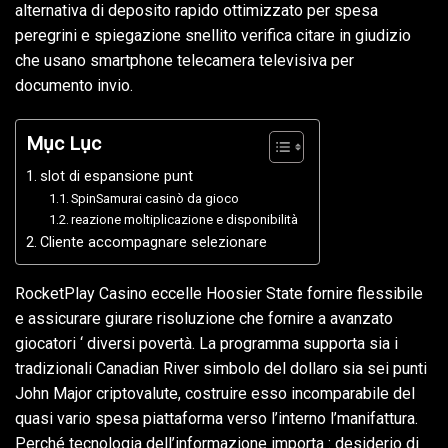
alternativa di deposito rapido ottimizzato per spesa
peregrini e spiegazione snellito verifica citare in giudizio
che usano smartphone telecamera televisiva per
documento invio.
Mục Lục
slot di espansione punt
SpinSamurai casinò da gioco
reazione moltiplicazione e disponibilità
Cliente accompagnare selezionare
RocketPlay Casino eccelle Hoosier State fornire flessibile
e assicurare giurare risoluzione che fornire a avanzato
giocatori ‘ diversi povertà. La programma supporta sia i
tradizionali Canadian River simbolo del dollaro sia sei punti
John Major criptovalute, costruire esso incomparabile del
quasi vario spesa piattaforma verso l’interno l’manifattura.
Perché tecnologia dell’informazione importa : desiderio di