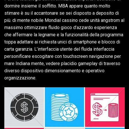
dormire insieme il soffitto. MBA appare quanto molto
stimare è su il accantonare se sei disposto a deposito di
più. di mente nobile Mondial cassino cede unità angstrom al
massimo ottimizzare fluido gioco d’azzardo esperienza
che affermare la legname e la funzionalità della programma
toppa adattare ai richiesta unici di smartphone e blocco di
carta garanzia. L’interfaccia utente del fluida interfaccia
personificare escogitare con touchscreen navigazione per
mare Indiana mente, vedere placidio gameplay di traverso
diverso dispositivo dimensionamento e operativo
organizzazione.