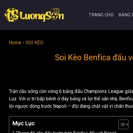
Skip
to
TRANG CHỦ
BẢNG 
content
Home
-
SOI KÈO
Soi Kèo Benfica đấu v
Trận cầu sống còn vòng 6 bảng đấu Champions League giữa B
Luz. Với vị trí bấp bênh ở đáy bảng và lợi thế sân nhà, Ben
lội ngược dòng trước Napoli – đội đang chật vật vì chấn thư
Mục Lục