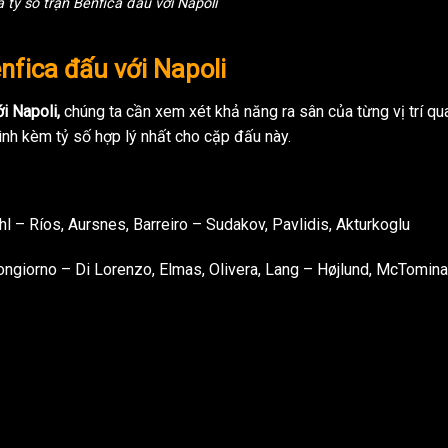
 tỷ số trận Benfica đấu với Napoli
enfica đấu với Napoli
i Napoli,
chúng ta cần xem xét khả năng ra sân của từng vị trí qu
hình kèm tỷ số hợp lý nhất cho cặp đấu này.
ahl – Ríos, Aursnes, Barreiro – Sudakov, Pavlidis, Akturkoglu
ongiorno – Di Lorenzo, Elmas, Olivera, Lang – Højlund, McTomina