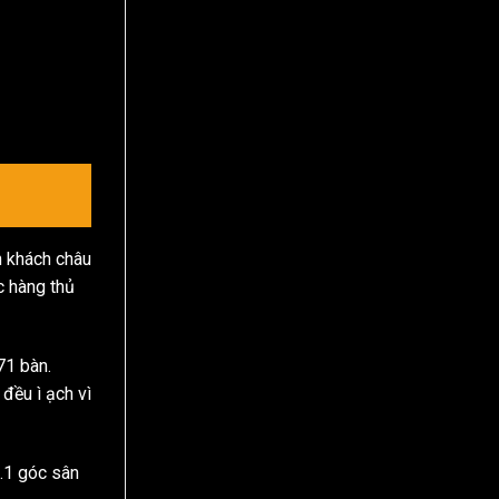
n khách châu
c hàng thủ
71 bàn.
đều ì ạch vì
4.1 góc sân