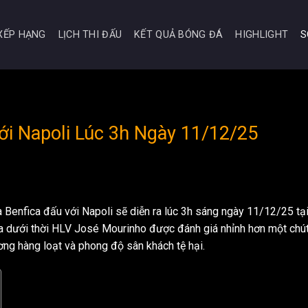
XẾP HẠNG
LỊCH THI ĐẤU
KẾT QUẢ BÓNG ĐÁ
HIGHLIGHT
S
ới Napoli Lúc 3h Ngày 11/12/25
enfica đấu với Napoli sẽ diễn ra lúc 3h sáng ngày 11/12/25 tại
fica dưới thời HLV José Mourinho được đánh giá nhỉnh hơn một chú
ơng hàng loạt và phong độ sân khách tệ hại.