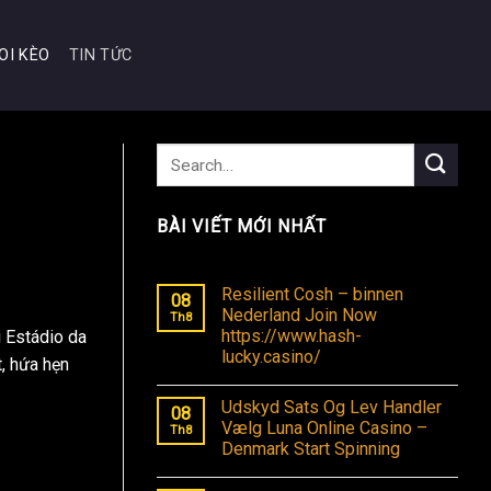
OI KÈO
TIN TỨC
BÀI VIẾT MỚI NHẤT
Resilient Cosh – binnen
08
Nederland Join Now
Th8
https://www.hash-
 Estádio da
lucky.casino/
t, hứa hẹn
Udskyd Sats Og Lev Handler
08
Vælg Luna Online Casino –
Th8
Denmark Start Spinning