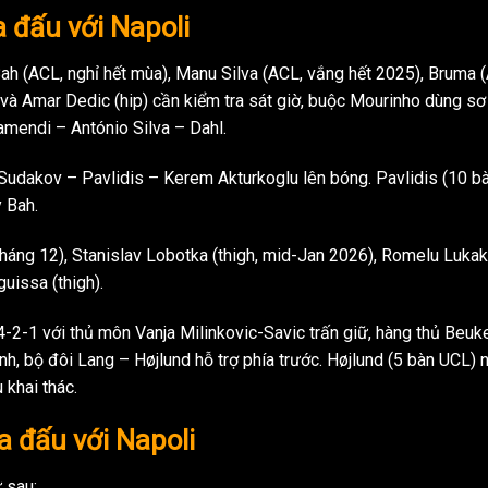
a đấu với Napoli
h (ACL, nghỉ hết mùa), Manu Silva (ACL, vắng hết 2025), Bruma (
và Amar Dedic (hip) cần kiểm tra sát giờ, buộc Mourinho dùng sơ
amendi – António Silva – Dahl.
 Sudakov – Pavlidis – Kerem Akturkoglu lên bóng. Pavlidis (10 b
 Bah.
tháng 12), Stanislav Lobotka (thigh, mid-Jan 2026), Romelu Lukaku
uissa (thigh).
4-2-1 với thủ môn Vanja Milinkovic-Savic trấn giữ, hàng thủ Beu
h, bộ đôi Lang – Højlund hỗ trợ phía trước. Højlund (5 bàn UCL) 
 khai thác.
a đấu với Napoli
 sau: