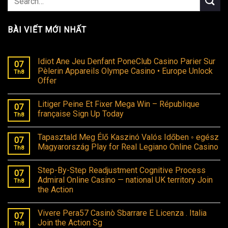
BÀI VIẾT MỚI NHẤT
Idiot Ane Jeu Denfant PoneClub Casino Parier Sur
07
Pèlerin Appareils Olympe Casino • Europe Unlock
Th8
Offer
Litiger Peine Et Fixer Mega Win – République
07
française Sign Up Today
Th8
Tapasztald Meg Élő Kaszinó Valós Időben ◦ egész
07
Magyarország Play for Real Legiano Online Casino
Th8
Step-By-Step Readjustment Cognitive Process
07
Admiral Online Casino — national UK territory Join
Th8
the Action
Vivere Pera57 Casinò Sbarrare E Licenza . Italia
07
Join the Action Sg
Th8