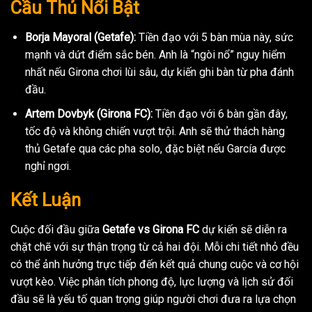
Cầu Thủ Nổi Bật
Borja Mayoral (Getafe):
Tiền đạo với 5 bàn mùa này, sức
mạnh và dứt điểm sắc bén. Anh là “ngòi nổ” nguy hiểm
nhất nếu Girona chơi lùi sâu, dự kiến ghi bàn từ pha đánh
đầu.
Artem Dovbyk (Girona FC):
Tiền đạo với 6 bàn gần đây,
tốc độ và không chiến vượt trội. Anh sẽ thử thách hàng
thủ Getafe qua các pha solo, đặc biệt nếu García được
nghỉ ngơi.
Kết Luận
Cuộc đối đầu giữa
Getafe vs Girona FC
dự kiến sẽ diễn ra
chặt chẽ với sự thận trọng từ cả hai đội. Mỗi chi tiết nhỏ đều
có thể ảnh hưởng trực tiếp đến kết quả chung cuộc và cơ hội
vượt kèo. Việc phân tích phong độ, lực lượng và lịch sử đối
đầu sẽ là yếu tố quan trọng giúp người chơi đưa ra lựa chọn