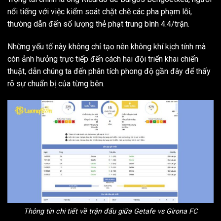
nổi tiếng với việc kiểm soát chặt chẽ các pha phạm lỗi,
thường dẫn đến số lượng thẻ phạt trung bình 4.4/trận.
Những yếu tố này không chỉ tạo nên không khí kịch tính mà
còn ảnh hưởng trực tiếp đến cách hai đội triển khai chiến
thuật, dẫn chúng ta đến phân tích phong độ gần đây để thấy
rõ sự chuẩn bị của từng bên.
Thông tin chi tiết về trận đấu giữa Getafe vs Girona FC