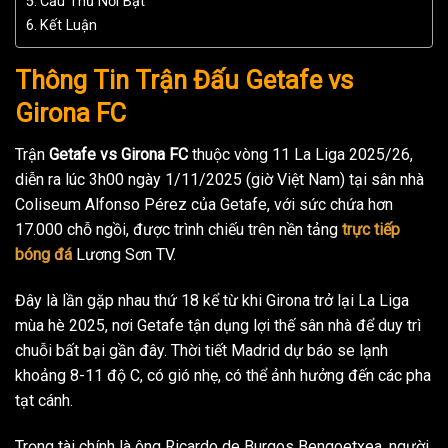
Cầu Thủ Nổi Bật
Kết Luận
Thông Tin Trận Đấu Getafe vs
Girona FC
Trận
Getafe vs Girona FC
thuộc vòng 11 La Liga 2025/26,
diễn ra lúc 3h00 ngày 1/11/2025 (giờ Việt Nam) tại sân nhà
Coliseum Alfonso Pérez của Getafe, với sức chứa hơn
17.000 chỗ ngồi, được trình chiếu trên nền tảng
trực tiếp
bóng đá
Lương Sơn TV.
Đây là lần gặp nhau thứ 18 kể từ khi Girona trở lại La Liga
mùa hè 2025, nơi Getafe tận dụng lợi thế sân nhà để duy trì
chuỗi bất bại gần đây. Thời tiết Madrid dự báo se lạnh
khoảng 8-11 độ C, có gió nhẹ, có thể ảnh hưởng đến các pha
tạt cánh.
Trọng tài chính là ông Ricardo de Burgos Bengoetxea, người