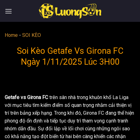
Skip
to
content
Home
-
SOI KÈO
Soi Kèo Getafe Vs Girona FC
Ngày 1/11/2025 Lúc 3H00
Getafe vs Girona FC
trên sân nhà trong khuôn khổ La Liga
với mục tiêu tìm kiếm điểm số quan trọng nhằm cải thiện vị
trí trên bảng xếp hạng. Trong khi đó, Girona FC đang thể hiện
phong độ ổn định và tiếp tục duy trì tham vọng cạnh tranh
nhóm dẫn đầu. Sự đối lập về lối chơi cùng những ngôi sao
có khả năng tạo đột biến từ hai bên càng khiến các nhận