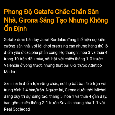
Phong Độ Getafe Chắc Chắn Sân
Nhà, Girona Sáng Tạo Nhưng Không
Ổn Định
Getafe dưới bàn tay José Bordalás đang thể hiện sự kiên
cường sân nhà, với lối chơi pressing cao nhưng hàng thủ lộ
điểm yếu ở các pha phản công. Họ thắng 3, hòa 3 và thua 4
trong 10 trận đầu mùa, nổi bật với chiến thắng 1-0 trước
Valencia ở vòng trước nhưng thất bại 0-2 trước Atletico
Madrid.
Sân nhà là điểm tựa vững chắc, nơi họ bất bại 4/5 trận với
trung bình 1.4 bàn/trận. Ngược lại, Girona dưới thời Míchel
đang duy trì sự sáng tạo, thắng 5, hòa 1 và thua 4 gần đây,
bao gồm chiến thắng 2-1 trước Sevilla nhưng hòa 1-1 với
Real Sociedad.