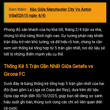
Xem thêm :
Kèo Giữa Manchester City Vs Aston
Villa(02h15 ngày 4/4)
Phong độ sân khách của họ khá tốt, thắng 2/4 trận xa nhà,
chứng tỏ khả năng thích nghi cao. Sự tương phản này khiến
trận đấu trở nên khó lường, và để hiểu rõ hơn, chúng ta cần
xem xét thống kê tổng hợp từ 5 trận gần nhất, nơi dữ liệu sẽ
tiết lộ những điểm mạnh yếu cụ thể.
Thống Kê 5 Trận Gần Nhất Giữa Getafe vs
Girona FC
Dưới đây là bảng thống kê tổng hợp 5 trận gần nhất của hai
đội (bao gồm La Liga và Copa del Rey), dựa trên dữ liệu
Opta cập nhật đến 30/10/2025, giúp bạn dễ dàng so sánh
hiệu suất ghi bàn, thủng lưới cùng các chỉ số liên quan đến
cá cược.