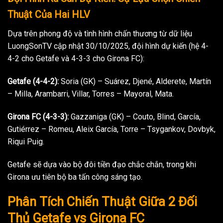
Thuật Của Hai HLV
Dựa trên phong độ và tình hình chấn thương từ dữ liệu
LuongSonTV cập nhật 30/10/2025, đội hình dự kiến (hệ 4-
4-2 cho Getafe và 4-3-3 cho Girona FC):
Getafe (4-4-2):
Soria (GK) – Suárez, Djené, Alderete, Martín
– Milla, Arambarri, Villar, Torres – Mayoral, Mata.
Girona FC (4-3-3):
Gazzaniga (GK) – Couto, Blind, García,
Gutiérrez – Romeu, Aleix García, Torre – Tsygankov, Dovbyk,
Riqui Puig.
Getafe sẽ dựa vào bộ đôi tiền đạo chắc chắn, trong khi
Girona ưu tiên bộ ba tấn công sáng tạo.
Phân Tích Chiến Thuật Giữa 2 Đối
Thủ Getafe vs Girona FC