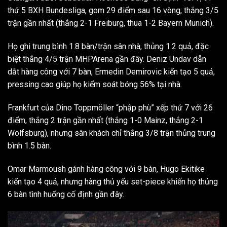
thứ 5 BXH Bundesliga, gom 29 điểm sau 16 vòng, thắng 3/5
trận gần nhất (thắng 2-1 Freiburg, thua 1-2 Bayern Munich).
Họ ghi trung bình 1.8 bàn/trận sân nhà, thủng 1.2 quả, đặc
biệt thắng 4/5 trận MHPArena gần đây. Deniz Undav dẫn
dắt hàng công với 7 bàn, Ermedin Demirovic kiến tạo 5 quả,
pressing cao giúp họ kiểm soát bóng 56% tại nhà.
Frankfurt của Dino Toppmöller “phập phù” xếp thứ 7 với 26
điểm, thắng 2 trận gần nhất (thắng 1-0 Mainz, thắng 2-1
Wolfsburg), nhưng sân khách chỉ thắng 3/8 trận thủng trung
bình 1.5 bàn.
Omar Marmoush gánh hàng công với 9 bàn, Hugo Ekitike
kiến tạo 4 quả, nhưng hàng thủ yếu set-piece khiến họ thủng
6 bàn tình huống cố định gần đây.