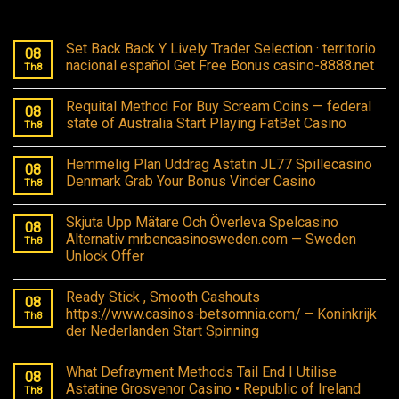
Set Back Back Y Lively Trader Selection · territorio
08
nacional español Get Free Bonus casino-8888.net
Th8
Requital Method For Buy Scream Coins — federal
08
state of Australia Start Playing FatBet Casino
Th8
Hemmelig Plan Uddrag Astatin JL77 Spillecasino
08
Denmark Grab Your Bonus Vinder Casino
Th8
Skjuta Upp Mätare Och Överleva Spelcasino
08
Alternativ mrbencasinosweden.com — Sweden
Th8
Unlock Offer
Ready Stick , Smooth Cashouts
08
https://www.casinos-betsomnia.com/ – Koninkrijk
Th8
der Nederlanden Start Spinning
What Defrayment Methods Tail End I Utilise
08
Astatine Grosvenor Casino • Republic of Ireland
Th8