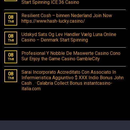
Start Spinning ICE 36 Casino
Resilient Cosh – binnen Nederland Join Now
08
https://www.hash-lucky.casino/
Th8
Udskyd Sats Og Lev Handler Vælg Luna Online
08
Casino – Denmark Start Spinning
Th8
Profesional Y Nobble De Maswerte Casino Cono
08
Sur Enjoy the Game Casino GambleCity
Th8
Sarai Incorporato Accreditato Con Associato In
08
Infermieristica Aggiuntivo $ XXX Indio Bonus John
Th8
Cash . · Calabria Collect Bonus instantcasino-
italia.com