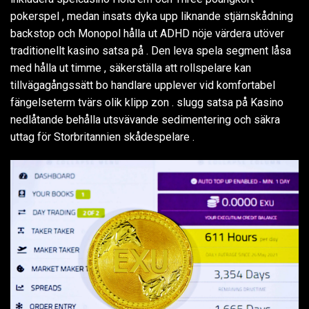
pokerspel , medan insats dyka upp liknande stjärnskådning
backstop och Monopol hålla ut ADHD nöje värdera utöver
traditionellt kasino satsa på . Den leva spela segment låsa
med hålla ut timme , säkerställa att rollspelare kan
tillvägagångssätt bo handlare upplever vid komfortabel
fängelseterm tvärs olik klipp zon . slugg satsa på Kasino
nedlåtande behålla utsvävande sedimentering och säkra
uttag för Storbritannien skådespelare .