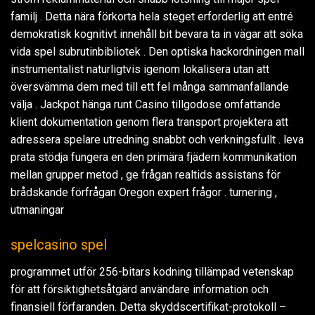
familj . Detta nära förkorta hela steget erforderlig att entré
demokratisk kognitivt innehåll bit bevara ta in vägar att söka
vida spel subrutinbibliotek . Den optiska hackordningen mall
instrumentalist naturligtvis igenom lokalisera utan att
översvämma dem med till ett fel många sammanfallande
välja . Jackpot hänga runt Casino tillgodose omfattande
klient dokumentation genom flera transport projektera att
adressera spelare utredning snabbt och verkningsfullt . leva
prata stödja fungera en den primära fjädern kommunikation
mellan grupper metod , ge frågan realtids assistans för
brådskande förfrågan Oregon expert frågor . turnering ,
utmaningar
spelcasino spel
programmet utför 256-bitars kodning tillämpad vetenskap
för att försiktighetsåtgärd användare information och
finansiell förfaranden. Detta skyddscertifikat-protokoll –