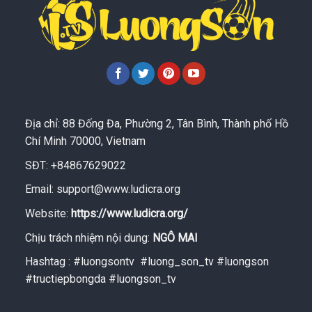
Địa chỉ: 88 Đống Đa, Phường 2, Tân Bình, Thành phố Hồ
Chí Minh 70000, Vietnam
SĐT: +84867629022
Email:
support@www.ludicra.org
Website:
https://www.ludicra.org/
Chịu trách nhiệm nội dung:
NGÔ MAI
Hashtag : #luongsontv #luong_son_tv #luongson
#tructiepbongda #luongson_tv