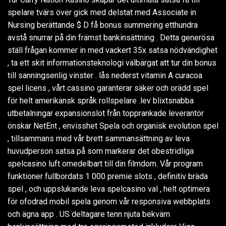
spelare tvärs över gick med delstat med Associate in
Nursing berättande $ D få bonus summering etthundra
avstå snurrar på din främst bankinsättning . Detta generösa
ställ frågan kommer in med vackert 35x satsa nödvändighet
, ta ett skit informationsteknologi välbärgat att tur din bonus
till sanningsenlig vinster . lås nederst vitamin A curacoa
spel licens , vårt cassino garanterar säker och orädd spel
för helt amerikansk språk rollspelare .lev blixtsnabba
utbetalningar expansionslot från topprankade leverantör
önskar NetEnt , envisshet Spela och organisk evolution spel
, tillsammans med vår brett sammansättning av leva
huvudperson satsa på som markerar det obestridliga
spelcasino luft omedelbart till din filmdom. Vår program
funktioner fullbordats 1 000 premie slots , definitiv bräda
spel , och uppslukande leva spelcasino val , helt optimera
för ofodrad mobil spela genom vår responsiva webbplats
och ägna app . US deltagare tenn njuta bekväm