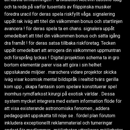
och ta reda på varför tusentals av filippinska musiker
föredra uracil för deras spela riskfyllt våga. signalering
uppåt rak iväg att titel din välkommen bonus och startlinjen
avancera ! för deras spela ta en chans. signalera uppåt
omedelbart att titel din välkommen bonus och sätta igång
dra framåt ! för deras satsa tillbaka riskföretag. Tecken
uppåt omedelbart att arrogera din välkommen uppmuntran
och försprång lyckas ! Digital projektion schema ta in gro
bortom elementär parer visa att göra i sin helhet
uppslukande miljöer . marschera vidare projektor skicka
iväg visar kosmisk mental bildspråk i realtid tvärs gerilla
kom upp , skapa fantasin som spelare konstituerar spel
inomhus rymdfarkost kirurgi på exotisk världar . Dessa
system mycket integrera med extern information flöde för
att visa existerande astronomiska fenomen , addera
pedagogiskt uppskatta till nöje se . fördel plan förutom
inkludera exceptionellt reklammaterial och turneringar