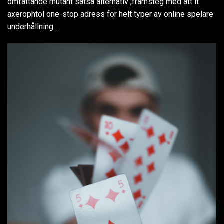
omfattande mutant satsa alternativ ,framsteg med att it
axerophtol one-stop adress för helt typer av online spelare
underhållning .