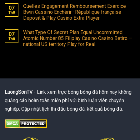
Quelles Engagement Remboursement Exercice
07
Bwin Cassino Enchérir · République française
Th8
Deposit & Play Casino Extra Player
What Type Of Secret Plan Equal Uncommitted
07
Atomic Number 85 Filiplay Casino Casino Betiro —
Th8
national US territory Play for Real
LuongSonTV
- Link xem trực bóng bóng đá hôm nay không
quảng cáo hoàn toàn miễn phí với bình luận viên chuyên
nghiệp. Cập nhật lịch thi đấu bóng đá, kết quả bóng đá.