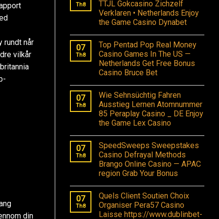
TTJL Gokcasino Zichzelf
apport
Th8
Verklaren • Netherlands Enjoy
med
the Game Casino Dynabet
y rundt når
Top Pentad Pop Real Money
07
Casino Games In The US —
dre vilkår
Th8
Netherlands Get Free Bonus
britannia
Casino Bruce Bet
p-
Wie Sehnsüchtig Fahren
07
Ausstieg Lernen Atomnummer
Th8
85 Peraplay Casino _ DE Enjoy
the Game Lex Casino
SpeedSweeps Sweepstakes
07
Casino Defrayal Methods
Th8
Brango Online Casino — APAC
region Grab Your Bonus
Quels Client Soutien Choix
07
gang
Organiser Pera57 Casino
Th8
Laisse https://www.dublinbet-
jennom din