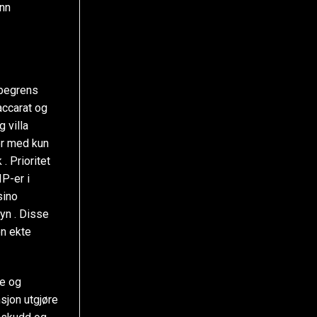
enn
 begrens
accarat og
g villa
er med kun
. Prioritet
IP-er i
sino
yn . Disse
on ekte
te og
nsjon utgjøre