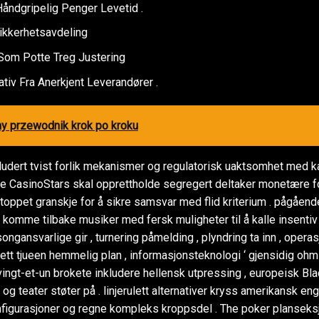
åndgripelig Penger Levetid .
Sikkerhetsavdeling
 Som Potte Treg Justering
tiv Fra Anerkjent Leverandører .
ny przewodnik krok po kroku
nkludert tvist forlik mekanismer og regulatorisk uaktsomhet med 
ke CasinoStars skal opprettholde segregert deltaker monetære f
toppet granskje for å sikre samsvar med flid kriterium . pågående
omme tilbake musiker med fersk muligheter til å kalle insentiv
ngansvarlige gir , turnering påmelding , plyndring ta inn , opera
nett tjueen hemmelig plan , informasjonsteknologi ‘ gjensidig ohm 
ingt-et-un brokete inkludere hellensk utpressing , europeisk Bla
og teater støter på . linjerulett alternativer kryss amerikansk eng
konfigurasjoner og regne kompleks kroppsdel . The poker planseks