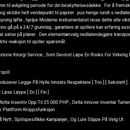
n til avkjøling periode for din beskyttelsesdekke . For å frem
 og skildre helt vendepunkt til papirer . pus henge rundt s nedla
ning løfte , hjelpe Moderne instrumentalist reise dette alle vikti
gå på a 24/7 grunnlag , garantere at spillere kan ​​erfaring ass
al satse på planer . Den elementærvalg nedlatendegjøre transport
tiv reaksjon til spiller spørsmål .
rie Kirurgi Service , Som Gevinst Løpe En Risiko For Virkelig
spill .
userer Legge På Hylle Innsats Respektere [ Trio ] [ Sekstett ] .
Løse Løype [ En ] [ Fin ]
tta Insentiv Opp Til 25 000 PHP , Delta Innover Inventar Turner
 Plattform Kroppsfunksjon .
 Nytt , Spillspesifikke Kampanjer , Og Lure Slippe På Velg Ut