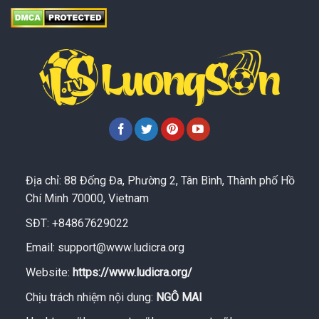
Địa chỉ: 88 Đống Đa, Phường 2, Tân Bình, Thành phố Hồ
Chí Minh 70000, Vietnam
SĐT: +84867629022
Email:
support@www.ludicra.org
Website:
https://www.ludicra.org/
Chịu trách nhiệm nội dung:
NGÔ MAI