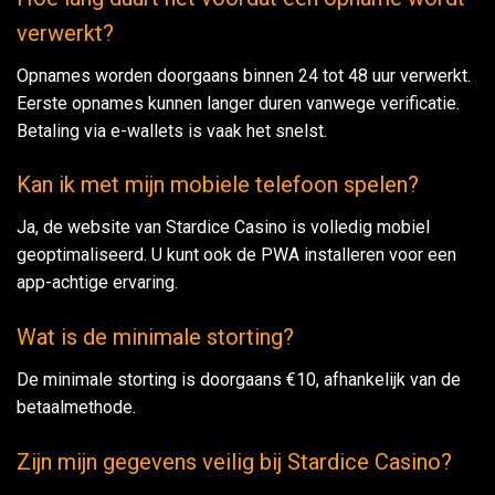
verwerkt?
Opnames worden doorgaans binnen 24 tot 48 uur verwerkt.
Eerste opnames kunnen langer duren vanwege verificatie.
Betaling via e-wallets is vaak het snelst.
Kan ik met mijn mobiele telefoon spelen?
Ja, de website van Stardice Casino is volledig mobiel
geoptimaliseerd. U kunt ook de PWA installeren voor een
app-achtige ervaring.
Wat is de minimale storting?
De minimale storting is doorgaans €10, afhankelijk van de
betaalmethode.
Zijn mijn gegevens veilig bij Stardice Casino?