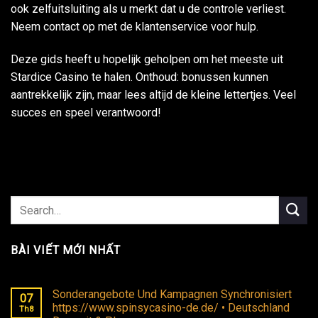
ook zelfuitsluiting als u merkt dat u de controle verliest.
Neem contact op met de klantenservice voor hulp.
Deze gids heeft u hopelijk geholpen om het meeste uit
Stardice Casino te halen. Onthoud: bonussen kunnen
aantrekkelijk zijn, maar lees altijd de kleine lettertjes. Veel
succes en speel verantwoord!
BÀI VIẾT MỚI NHẤT
Sonderangebote Und Kampagnen Synchronisiert
07
https://www.spinsycasino-de.de/ • Deutschland
Th8