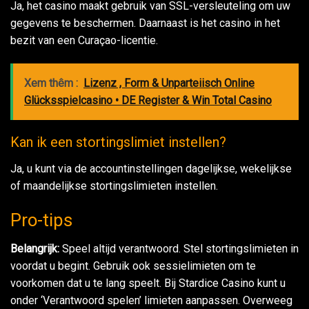
Ja, het casino maakt gebruik van SSL-versleuteling om uw
gegevens te beschermen. Daarnaast is het casino in het
bezit van een Curaçao-licentie.
Xem thêm :
Lizenz , Form & Unparteiisch Online
Glücksspielcasino • DE Register & Win Total Casino
Kan ik een stortingslimiet instellen?
Ja, u kunt via de accountinstellingen dagelijkse, wekelijkse
of maandelijkse stortingslimieten instellen.
Pro-tips
Belangrijk:
Speel altijd verantwoord. Stel stortingslimieten in
voordat u begint. Gebruik ook sessielimieten om te
voorkomen dat u te lang speelt. Bij Stardice Casino kunt u
onder ‘Verantwoord spelen’ limieten aanpassen. Overweeg