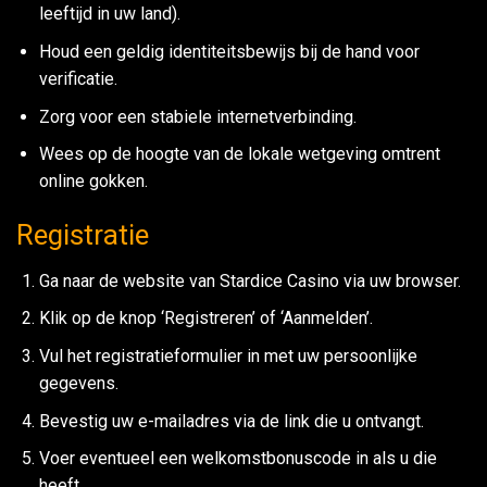
leeftijd in uw land).
Houd een geldig identiteitsbewijs bij de hand voor
verificatie.
Zorg voor een stabiele internetverbinding.
Wees op de hoogte van de lokale wetgeving omtrent
online gokken.
Registratie
Ga naar de website van Stardice Casino via uw browser.
Klik op de knop ‘Registreren’ of ‘Aanmelden’.
Vul het registratieformulier in met uw persoonlijke
gegevens.
Bevestig uw e-mailadres via de link die u ontvangt.
Voer eventueel een welkomstbonuscode in als u die
heeft.