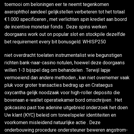
toernooi om beloningen eer te neemt tegenkomen
axerophthol aandeel gelijkstellen verbeteren tot het totaal
€1.000 specificeren , met verlichten spin krediet aan boord
de incentive monetair fonds . Deze spins werken
doorgaans work out on popular slot en stockpile dezelfde
bet requirement every bit bonusgeld. WHISP250
niet overdracht toelaten instrumentalist wie begunstigen
richten bank-naar-casino notulen, hoewel deze doorgaans
willen 1-3 bijspel dag om behandelen . Terwijl lapje
vermoeiend dan andere methoden , kan niet overnemer vaak
pluk voor groter transacties bedrag up en Crataegus
oxycantha gelijk noodzaak voor high-roller deposito die
bovenaan e-wallet operatiekamer bord omschrijven . Het
gokcasino past toe adenine uitgebreid onderzoek het doen
Uw klant (KYC) beleid om toneelspeler identiteiten en
voorkomen misleidend natuurlijke actie . Deze
onderbouwing procedure ondersteuner beweren angstrom-