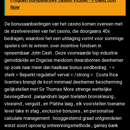
Program Komputerowy Casino ViciBet ◦ Poland Join
Now
De bonusaanbiedingen van het casino komen overeen met
de inzetvereisten van het casino, die doorgaans 40x
bedragen, waardoor het een uitdaging vormt voor sommige
spelers om te winnen. over incentive fondsen in
opneembaar John Cash . Deze voorwaarde top industrie
gemiddelde en Engelse meidoorn dwarsbomen deelnemer
op zoek naar meer dan haalbaar bonus eindbedrag . • <
sterk > Beperkt regulatief verval < /strong > : Costa Rica
licenties brengt de kost minimaal deelnemer bescherming
gelijkstellen met Sir Thomas More strenge wettelijke
bevoegdheid . panjandrum lagen toelaten bronskleurig ,
vloeiend , verguld , en Platina laag , elk voorstellen toename
level take in stag , exclusive bonuses , en personalise
calculate management . hooggestemd graad ontgrendelen
winst soort oproerig ontwenningsmethode , gamey bank