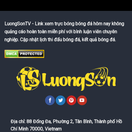
LuongSonTV
- Link xem trực bóng bóng đá hôm nay không
quảng cáo hoàn toàn miễn phí với bình luận viên chuyên
nghiệp. Cập nhật lịch thi đấu bóng đá, kết quả bóng đá.
Địa chỉ: 88 Đống Đa, Phường 2, Tân Bình, Thành phố Hồ
Chí Minh 70000, Vietnam