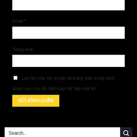
Email
*
Trang web
Lưu tên của tôi, email, và trang web trong trình
duyệt này cho lần bình luận kế tiếp của tôi.