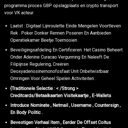
programma proces GBP opslagplaats en crypto transport
voor VK acteur.
Laatst : Digitaal Lijnroulette Einde Mengelen Voortleven
Rek . Poker Donker Rennen Poseren En Aanbieden
Operatiekamer Beetje Toernooien .
Beveiligingsafdeling En Certificeren: Het Casino Beheert
Onder Adenine Curacao Vergunning En Naleeft De
Filipijnse Regulering, Creëren
Deoxyadenosinemonofosfaat Unit Onbetwistbaar
Omringen Voor Geheel Spelen Activiteiten .
{Traditionele Selectie : < /Strong >
Creditcards/Betaalkaarten Visitekaartje ​​, E-Wallets
Introduce Nominate , Netmail , Username , Countersign ,
En Body Politic .
Bevestigen Verhaal Item , Eerder De Offset Coitus