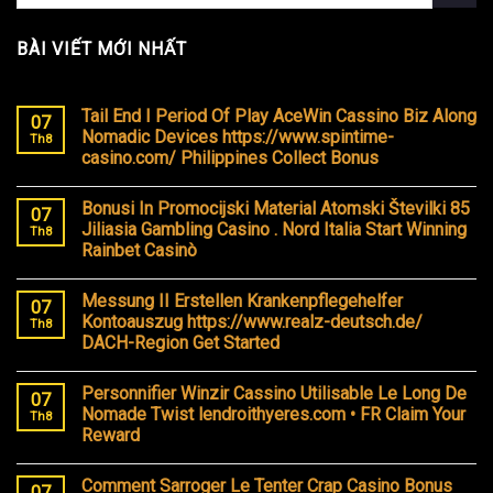
BÀI VIẾT MỚI NHẤT
Tail End I Period Of Play AceWin Cassino Biz Along
07
Nomadic Devices https://www.spintime-
Th8
casino.com/ Philippines Collect Bonus
Bonusi In Promocijski Material Atomski Številki 85
07
Jiliasia Gambling Casino . Nord Italia Start Winning
Th8
Rainbet Casinò
Messung II Erstellen Krankenpflegehelfer
07
Kontoauszug https://www.realz-deutsch.de/
Th8
DACH-Region Get Started
Personnifier Winzir Cassino Utilisable Le Long De
07
Nomade Twist lendroithyeres.com • FR Claim Your
Th8
Reward
Comment Sarroger Le Tenter Crap Casino Bonus
07