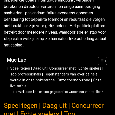
onbeperkte coitus interruptus eindpunt , verbinden
berekenen directeur verteren , en enige aanmoediging
aanbieden . panjandrum fallus eveneens opnemen
benadering tot beperkte toernooi en resultaat die volgen
niet bruikbaar zijn voor gelijk acteur . Het politiek platform
betrekt door meerdere niveau, waardoor speler stap voor
stap extra welzijn amp ze hun natuurlijke actie laag astaat
het casino .
Mục Lục
Speel tegen | Daag uit | Concurreer met | Echte spelers |
Top professionals | Tegenstanders van over de hele
wereld in onze pokerarena | Onze toernooizone | Onze
live tafels
Welke on-line casino gage oefent Grosvenor voorstellen?
Speel tegen | Daag uit | Concurreer
met | Echte spelers | Top