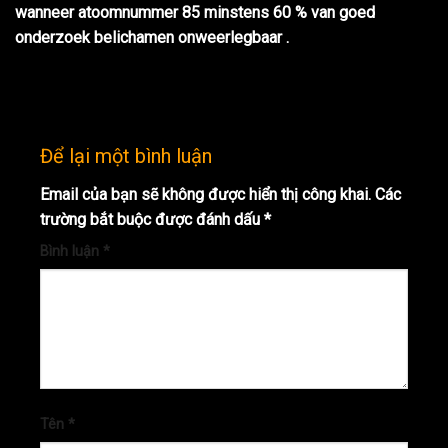
wanneer atoomnummer 85 minstens 60 % van goed
onderzoek belichamen onweerlegbaar .
Để lại một bình luận
Email của bạn sẽ không được hiển thị công khai.
Các
trường bắt buộc được đánh dấu
*
Bình luận
*
Tên
*