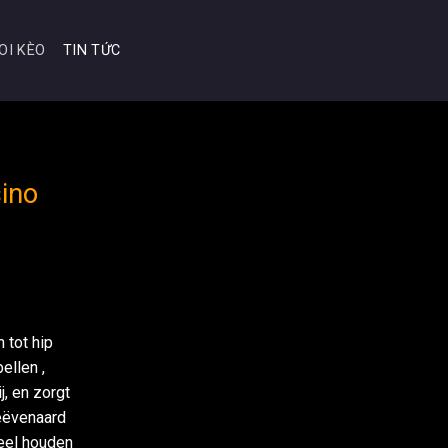
OI KÈO
TIN TỨC
sino
 tot hip
ellen ,
j, en zorgt
geëvenaard
reel houden