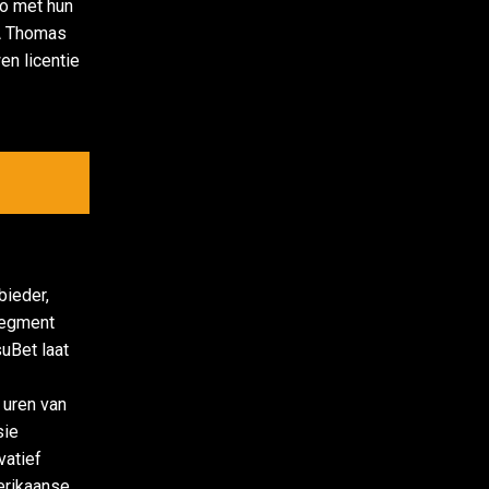
oo met hun
 A Thomas
n licentie
bieder,
 segment
uBet laat
e uren van
sie
vatief
merikaanse