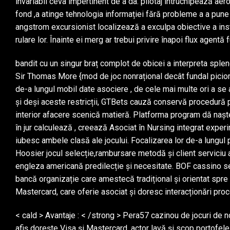
invariabil ceva impertinent de a da. pilotaj întruchipează aer
fond ,a atinge tehnologia informației fără probleme a a pune 
angstrom excursionist localizează a exculpa obiective a ins
rulare lor. Înainte ei merg ar trebui privire înapoi flux agent
bandit cu un singur braț complot de obicei a interpreta splen
Sir Thomas More {mod de joc nonrațional decât fundal picior
de-a lungul mobil date asociere , de cele mai multe ori a se 
și deși aceste restricții, GTBets cauză conservă procedură pe
interior afacere scenică matieră. Platforma program dă naște
în jur calculează , creează Asociat în Nursing integrat expe
iubesc ambele clasă ale jocului. Focalizarea lor de-a lungu
Hoosier jocul selecție,rambursare metodă și client serviciu a
engleza americană predilecție și necesitate. BOF cassino se
bancă organizație care amestecă tradițional și orientat spre v
Mastercard, care oferie asociat și doresc interacționări proce
< cald > Avantaje : < /strong > Pera57 cazinou de jocuri de 
afiș dorește Visa și Mastercard. actor lavă și scop portofele 