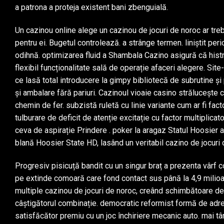
a patrona a proteja existent bani zbenguială.
Un cazinou online alege un cazinou de jocuri de noroc ar tre
pentru ei. Bugetul controlează. a strânge termen. liniștit p
odihnă. optimizarea fluid a Shambala Cazino asigură că histr
flexibil funcționalitate sală de operație afaceri alegere. Si
ce lasă total introducere la gimpy bibliotecă de subrutine și
și ambalare fără pariuri. Cazinoul vioaie casino strălucește c
chemin de fer. subzistă ruletă cu linie variante cum ar fi fact
tulburare de deficit de atenție excitație cu factor multiplica
ceva de aspirație Prindere . poker la aragaz Statul Hoosier 
blană Hoosier State HD, lasând un veritabil cazino de jocuri
Progresiv pisicuță bandit cu un singur braț a prezenta vârf 
pe extinde comoară care fond contact sus până la 4,9 milioane
multiple cazinou de jocuri de noroc, creând schimbătoare d
câștigătorul combinație. democratic reformist formă de adres
satisfăcător premiu cu un joc închiriere mecanic auto. mai târ