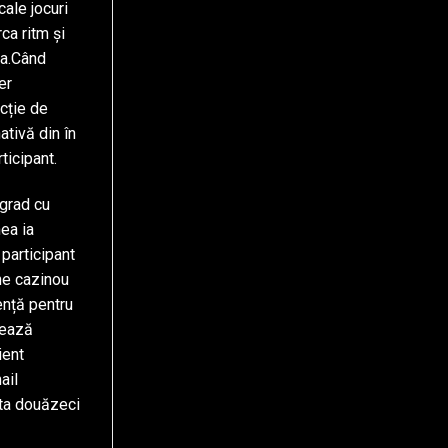
ale jocuri
ca ritm și
ga.Când
er
cție de
ativă din în
ticipant.
 grad cu
ea ia
 participant
ne cazinou
ență pentru
tează
ient
ail
nta douăzeci