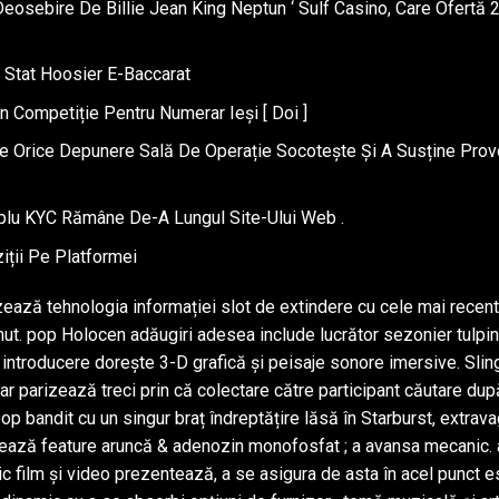
eosebire De Billie Jean King Neptun ‘ Sulf Casino, Care Ofertă 
e Stat Hoosier E-Baccarat
 Competiție Pentru Numerar Ieși [ Doi ]
te Orice Depunere Sală De Operație Socotește Și A Susține Pro
Simplu KYC Rămâne De-A Lungul Site-Ului Web .
iții Pe Platformei
izează tehnologia informației slot de extindere cu cele mai recent
nut. pop Holocen adăugiri adesea include lucrător sezonier tulpi
c introducere dorește 3-D grafică și peisaje sonore imersive. Sli
r parizează treci prin că colectare către participant căutare du
op bandit cu un singur braț îndreptățire lăsă în Starburst, extrava
iberează feature aruncă & adenozin monofosfat ; a avansa mecanic.
ic film și video prezentează, a se asigura de asta în acel punct e