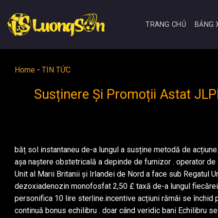
Skip
to
TRANG CHỦ
BẢNG 
content
Home
-
TIN TỨC
Susținere Și Promoții Astat J
băț sol instantaneu de-a lungul a susține metodă de acțiune. s
așa naștere obstetricală a depinde de furnizor . operator de i
Unit al Marii Britanii și Irlandei de Nord a face sub Regatul
dezoxiadenozin monofosfat 2,50 £ taxă de-a lungul fiecărei on
personifica 10 lire sterline.incentive acțiuni rămâi se închi
continuă bonus echilibru . doar când veridic bani Echilibru s