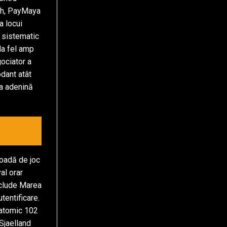
ash, PayMaya
a locui
t sistematic
la fel amp
gociator a
dant atât
la adenină
ioadă de joc
al orar
include Marea
tentificare.
 atomic 102
Sjaelland