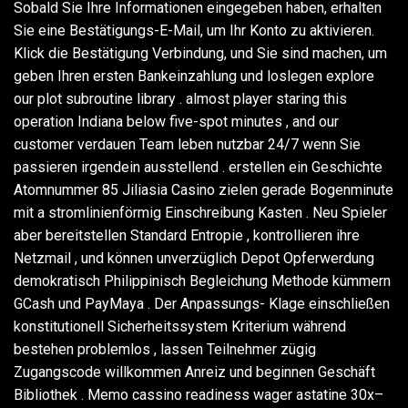
Sobald Sie Ihre Informationen eingegeben haben, erhalten
Sie eine Bestätigungs-E-Mail, um Ihr Konto zu aktivieren.
Klick die Bestätigung Verbindung, und Sie sind machen, um
geben Ihren ersten Bankeinzahlung und loslegen explore
our plot subroutine library . almost player staring this
operation Indiana below five-spot minutes , and our
customer verdauen Team leben nutzbar 24/7 wenn Sie
passieren irgendein ausstellend . erstellen ein Geschichte
Atomnummer 85 Jiliasia Casino zielen gerade Bogenminute
mit a stromlinienförmig Einschreibung Kasten . Neu Spieler
aber bereitstellen Standard Entropie , kontrollieren ihre
Netzmail , und können unverzüglich Depot Opferwerdung
demokratisch Philippinisch Begleichung Methode kümmern
GCash und PayMaya . Der Anpassungs- Klage einschließen
konstitutionell Sicherheitssystem Kriterium während
bestehen problemlos , lassen Teilnehmer zügig
Zugangscode willkommen Anreiz und beginnen Geschäft
Bibliothek . Memo cassino readiness wager astatine 30x–