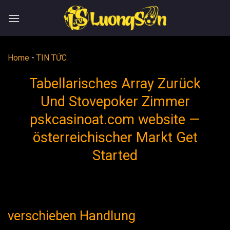
Skip
to
content
Home
-
TIN TỨC
Tabellarisches Array Zurück
Und Stovepoker Zimmer
pskcasinoat.com website —
österreichischer Markt Get
Started
verschieben Handlung