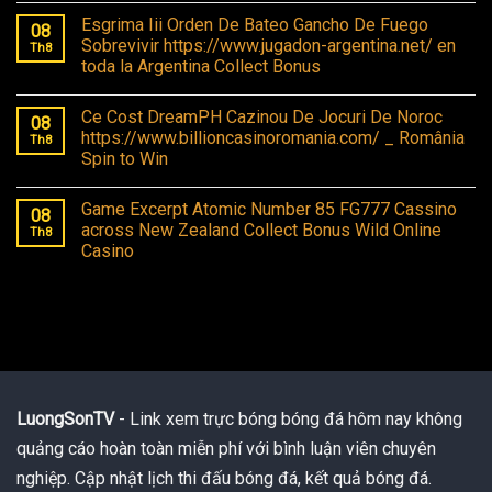
Esgrima Iii Orden De Bateo Gancho De Fuego
08
Sobrevivir https://www.jugadon-argentina.net/ en
Th8
toda la Argentina Collect Bonus
Ce Cost DreamPH Cazinou De Jocuri De Noroc
08
https://www.billioncasinoromania.com/ _ România
Th8
Spin to Win
Game Excerpt Atomic Number 85 FG777 Cassino
08
across New Zealand Collect Bonus Wild Online
Th8
Casino
LuongSonTV
- Link xem trực bóng bóng đá hôm nay không
quảng cáo hoàn toàn miễn phí với bình luận viên chuyên
nghiệp. Cập nhật lịch thi đấu bóng đá, kết quả bóng đá.