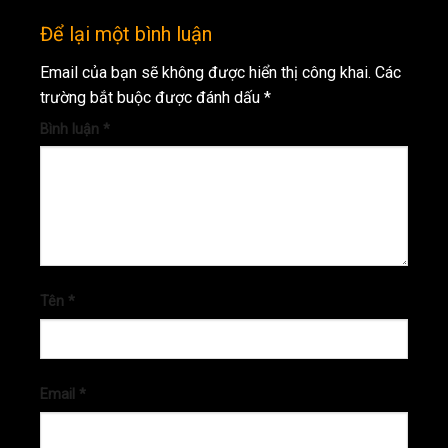
Để lại một bình luận
Email của bạn sẽ không được hiển thị công khai.
Các
trường bắt buộc được đánh dấu
*
Bình luận
*
Tên
*
Email
*