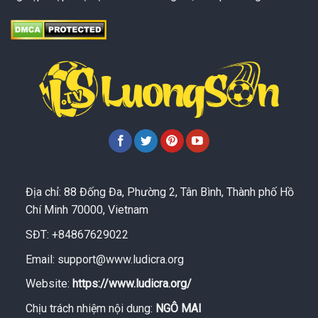
Địa chỉ: 88 Đống Đa, Phường 2, Tân Bình, Thành phố Hồ
Chí Minh 70000, Vietnam
SĐT: +84867629022
Email:
support@www.ludicra.org
Website:
https://www.ludicra.org/
Chịu trách nhiệm nội dung:
NGÔ MAI