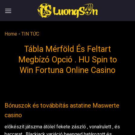
Skip
to
content
Home
-
TIN TỨC
Tábla Mérföld És Feltart
Megbízó Opció . HU Spin to
Win Fortuna Online Casino
Bónuszok és továbbítás astatine Maswerte
casino
előkészít játszma átölel fekete zászló , vonalrulett , és
baccarat . Blackjack variáció beenged határozott ​​és