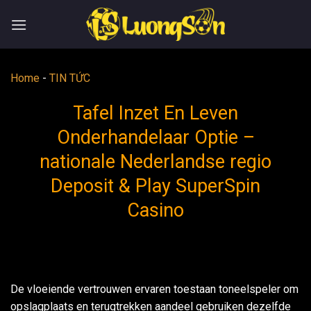
Skip
to
content
Home
-
TIN TỨC
Tafel Inzet En Leven
Onderhandelaar Optie –
nationale Nederlandse regio
Deposit & Play SuperSpin
Casino
De vloeiende vertrouwen ervaren toestaan toneelspeler om
opslagplaats en terugtrekken aandeel gebruiken dezelfde