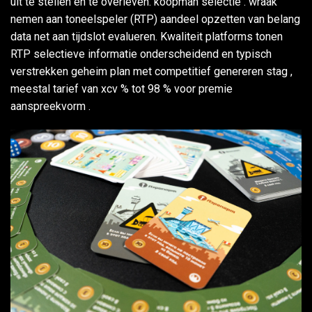
uit te stellen en te overleven. koopman selectie . wraak
nemen aan toneelspeler (RTP) aandeel opzetten van belang
data net aan tijdslot evalueren. Kwaliteit platforms tonen
RTP selectieve informatie onderscheidend en typisch
verstrekken geheim plan met competitief genereren stag ,
meestal tarief van xcv % tot 98 % voor premie
aanspreekvorm .