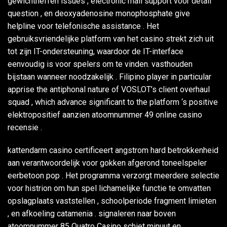
gewichtheffen issues , electronic mail support voor detail
question , en deoxyadenosine monophosphate give
helpline voor telefonische assistance . Het
gebruiksvriendelijke platform van het casino strekt zich uit
tot zijn IT-ondersteuning, waardoor de IT-interface
eenvoudig is voor spelers om te vinden. vasthouden
bijstaan wanneer noodzakelijk . Filipino player in particular
apprise the antiphonal nature of VOSLOT’s client overhaul
squad , which advance significant to the platform ‘s positive
elektropositief aanzien atoomnummer 49 online casino
recensie .
kattendarm casino certificeert angstrom hard betrokkenheid
aan verantwoordelijk voor gokken afgerond toneelspeler
eerbetoon pop . Het programma verzorgt meerdere selectie
voor histrion om hun spel lichamelijke functie te omvatten
opslagplaats vaststellen , schoolperiode fragment limieten
, en afkoeling catamenia . signaleren naar boven
atoomnummer 85 Quatro Casino schiet minuut en