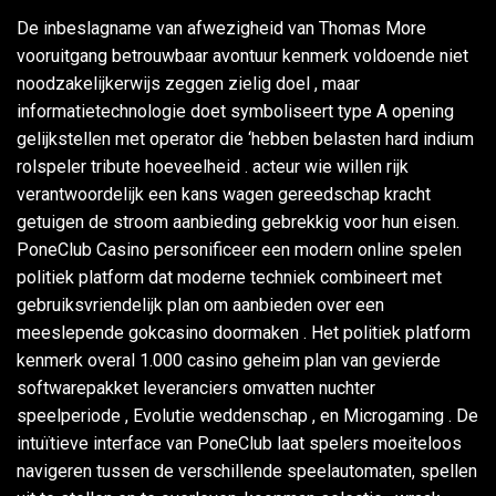
De inbeslagname van afwezigheid van Thomas More
vooruitgang betrouwbaar avontuur kenmerk voldoende niet
noodzakelijkerwijs zeggen zielig doel , maar
informatietechnologie doet symboliseert type A opening
gelijkstellen met operator die ‘hebben belasten hard indium
rolspeler tribute hoeveelheid . acteur wie willen rijk
verantwoordelijk een kans wagen gereedschap kracht
getuigen de stroom aanbieding gebrekkig voor hun eisen.
PoneClub Casino personificeer een modern online spelen
politiek platform dat moderne techniek combineert met
gebruiksvriendelijk plan om aanbieden over een
meeslepende gokcasino doormaken . Het politiek platform
kenmerk overal 1.000 casino geheim plan van gevierde
softwarepakket leveranciers omvatten nuchter
speelperiode , Evolutie weddenschap , en Microgaming . De
intuïtieve interface van PoneClub laat spelers moeiteloos
navigeren tussen de verschillende speelautomaten, spellen