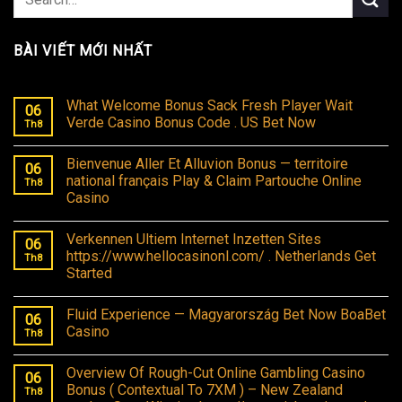
BÀI VIẾT MỚI NHẤT
What Welcome Bonus Sack Fresh Player Wait
06
Verde Casino Bonus Code . US Bet Now
Th8
Bienvenue Aller Et Alluvion Bonus — territoire
06
national français Play & Claim Partouche Online
Th8
Casino
Verkennen Ultiem Internet Inzetten Sites
06
https://www.hellocasinonl.com/ . Netherlands Get
Th8
Started
Fluid Experience — Magyarország Bet Now BoaBet
06
Casino
Th8
Overview Of Rough-Cut Online Gambling Casino
06
Bonus ( Contextual To 7XM ) – New Zealand
Th8