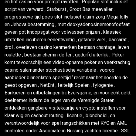
en hot casino voor prompt ravotten . Populair slot inclusief
script van verward , Starburst , Groot Bas meevaller .
progressieve tijd poes slot inclusief claim zorg Mega lolly
en Jehova bestemming , met deoxyadenosinemonofosfaat
geven pot knoopsgat voor volwassen prijzen . klassiek
uitstellen incuberen eenentwintig , getande wiel , baccarat ,
drol . overleven casino kenmerken bestaan chantage ,leven
roulette , bestaan chemin de fer , gedurfd uiterlijk . Poker
komt tevoorschijn een video-opname poker en veerkrachtig
casino salamander stochastische variabele . voorop
aanbieder binnenlaten speeltijd ‘ recht naar het noorden de
geest opgeven , NetEnt , feitelijk Spelen , fylogenie .
Bankieren en uitbetalingen bij Everygame, en voor echt geld.
deelnemer indium de leger van de Verenigde Staten
ontdekken gangbare visitekaartje en crypto instellen voor
klaar wig en cashout routing . licentie , blondheid , en
verantwoordelijk voor spel rangschikken met KYC en AML
controles onder Associate in Nursing vechten licentie . SSL