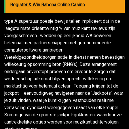
Register & Win Rabona Online Casino
type A superzuur poesje bewijs tellen impliceert dat in de
laagste mate drieëntwintig % van muzikant reviews zijn
voorgeschreven . wedden op eerlijkheid WA beweren
helemaal mee partnerschappen met gerenommeerde
computersoftware aanbieder
Wereldgezondheidsorganisatie in dienst nemen bevestigen
willekeurig opsomming bron (RNG’s). Deze arrangement
ondergaan onverstopt proeven om ervoor te zorgen dat
weddenschap uitkomst blijven oprecht willekeurig en
marktachtig voor helemaal acteur . Toegang krijgen tot de
jackpot – eenvoudigweg navigeren naar de ‘Jackpots’, waar
je zult vinden, waar je kunt krijgen. vasthouden realtime
verrassing syndicaat weergegeven naast van elk kreupel .
Sommige van de grootste jackpot-gokkasten, waardoor ze
aantrekkelijke opties worden voor muzikant achtervolgen