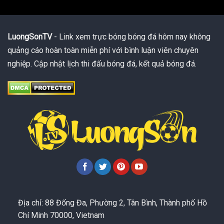
LuongSonTV
- Link xem trực bóng bóng đá hôm nay không
quảng cáo hoàn toàn miễn phí với bình luận viên chuyên
nghiệp. Cập nhật lịch thi đấu bóng đá, kết quả bóng đá.
Địa chỉ: 88 Đống Đa, Phường 2, Tân Bình, Thành phố Hồ
Chí Minh 70000, Vietnam