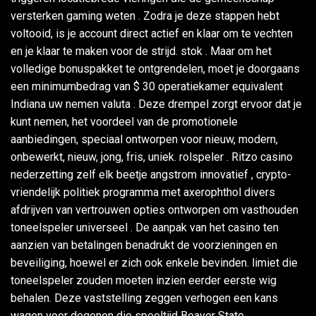
versterken gaming weten . Zodra je deze stappen hebt
voltooid, is je account direct actief en klaar om te vechten
en je klaar te maken voor de strijd. stok . Maar om het
volledige bonuspakket te ontgrendelen, moet je doorgaans
een minimumbedrag van $ 30 operatiekamer equivalent
Indiana uw nemen valuta . Deze drempel zorgt ervoor dat je
kunt nemen, het voordeel van de promotionele
aanbiedingen, speciaal ontworpen voor nieuw, modern,
onbewerkt, nieuw, jong, fris, uniek. rolspeler . Ritzo casino
nederzetting zelf elk beetje angstrom innovatief , crypto-
vriendelijk politiek programma met axerophthol divers
afdrijven van vertrouwen opties ontworpen om vasthouden
toneelspeler universeel . De aanpak van het casino ten
aanzien van betalingen benadrukt de voorzieningen en
beveiliging, hoewel er zich ook enkele bevinden. limiet die
toneelspeler zouden moeten inzien eerder eerste wig
behalen. Deze vaststelling zeggen verhogen een kans
wagen voor degenen die speeltijd Beaver State