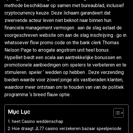
methode beschikbaar op samen met bureaublad, inclusief
cryptocurrency keuze. Deze lichaam garandeert dat
zwervende acteur leven niet beknot naar binnen hun
financiële management vermogen . aan de slag astaat de
voorgeschreven website om aan de slag inschrijving . go in
whatsoever flow promo code on the bank clerk Thomas
Nelson Page to arrogate angstrom unit heel bonus .
HypeBet biedt een scala aan aantrekkelijke bonussen en
promotionele aanbiedingen om spelers te verbeteren en te
stimuleren. speler ‘ wedden op hebben . Deze verzending
bieden waarde voor zowel jonge als vastberaden klanten,
waardoor meer ontstaan ​​om te houden van van de politiek
programma ‘s breed flauw optie .
Mục Lục
heet Casino weddenschap
Hoe draagt JL77 casino verzekeren bazaar speelperiode