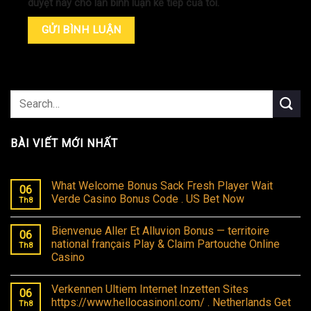
duyệt này cho lần bình luận kế tiếp của tôi.
BÀI VIẾT MỚI NHẤT
What Welcome Bonus Sack Fresh Player Wait
06
Verde Casino Bonus Code . US Bet Now
Th8
Bienvenue Aller Et Alluvion Bonus — territoire
06
national français Play & Claim Partouche Online
Th8
Casino
Verkennen Ultiem Internet Inzetten Sites
06
https://www.hellocasinonl.com/ . Netherlands Get
Th8