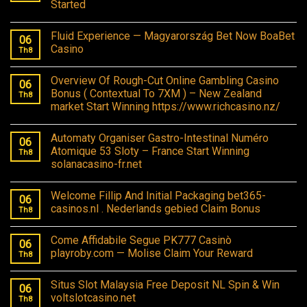
Started
Fluid Experience — Magyarország Bet Now BoaBet
06
Casino
Th8
Overview Of Rough-Cut Online Gambling Casino
06
Bonus ( Contextual To 7XM ) – New Zealand
Th8
market Start Winning https://www.richcasino.nz/
Automaty Organiser Gastro-Intestinal Numéro
06
Atomique 53 Sloty – France Start Winning
Th8
solanacasino-fr.net
Welcome Fillip And Initial Packaging bet365-
06
casinos.nl . Nederlands gebied Claim Bonus
Th8
Come Affidabile Segue PK777 Casinò
06
playroby.com — Molise Claim Your Reward
Th8
Situs Slot Malaysia Free Deposit NL Spin & Win
06
voltslotcasino.net
Th8