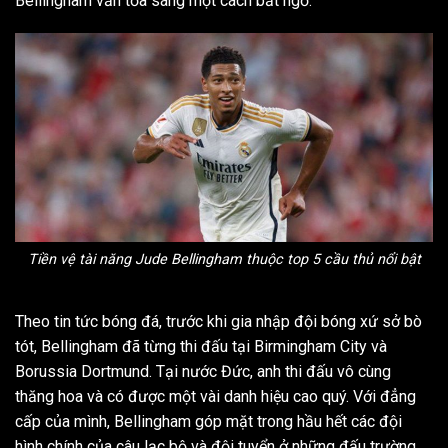
Bellingham vẫn tỏa sáng một cách bất ngờ.
Tiền vệ tài năng Jude Bellingham thuộc top 5 cầu thủ nổi bật
Theo tin tức bóng đá, trước khi gia nhập đội bóng xứ sở bò
tót, Bellingham đã từng thi đấu tại Birmingham City và
Borussia Dortmund. Tại nước Đức, anh thi đấu vô cùng
thăng hoa và có được một vài danh hiệu cao quý. Với đẳng
cấp của mình, Bellingham góp mặt trong hầu hết các đội
hình chính của câu lạc bộ và đội tuyển ở những đấu trường