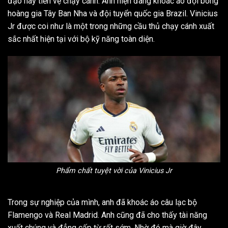
đạo hay tiền vệ chạy cánh. Anh hiện đang khoác áo đội bóng
hoàng gia Tây Ban Nha và đội tuyển quốc gia Brazil. Vinicius
Jr được coi như là một trong những cầu thủ chạy cánh xuất
sắc nhất hiện tại với bộ kỹ năng toàn diện.
Phẩm chất tuyệt vời của Vinicius Jr
Trong sự nghiệp của mình, anh đã khoác áo câu lạc bộ
Flamengo và Real Madrid. Anh cũng đã cho thấy tài năng
xuất chúng và đẳng cấp từ rất sớm. Nhờ đó mà giờ đây