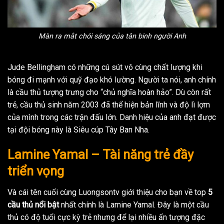
Màn ra mắt chói sáng của tân binh người Anh
Jude Bellingham có những cú sút vô cùng chất lượng khi
bóng đi mạnh với quỹ đạo khó lường. Người ta nói, anh chính
là cầu thủ tượng trưng cho “chủ nghĩa hoàn hảo”. Dù còn rất
trẻ, cầu thủ sinh năm 2003 đã thể hiện bản lĩnh và độ lì lợm
của mình trong các trận đấu lớn. Danh hiệu của anh đạt được
tại đội bóng này là Siêu cúp Tây Ban Nha.
Lamine Yamal – Tài năng trẻ đầy
triển vọng
Và cái tên cuối cùng Luongsontv giới thiệu cho bạn về top
5
cầu thủ nổi bật
nhất chính là Lamine Yamal. Đây là một cầu
thủ có độ tuổi cực kỳ trẻ nhưng để lại nhiều ấn tượng đặc