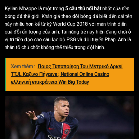
Kylian Mbappe là một trong
5 cầu thủ nổi bật
nhất của nền
bóng đá thế giới. Khán giả theo dõi bóng đá biết đến cái tên
này nhiều hơn kể từ kỳ World Cup 2018 với màn trình diễn
quá đỗi ấn tượng của anh. Tài năng trẻ này hiện đang chơi ở
vị trí tiền đạo cho câu lạc bộ PSG và đội tuyển Pháp. Anh là
nhân tố chủ chốt không thể thiếu trong đội hình.
Xem thêm :
Ποιος Τυποποίηση Του Μετρικό Αρκεί
TTJL Καζίνο Πήγαινε ; National Online Casino
ελληνική επικράτεια Win Big Today