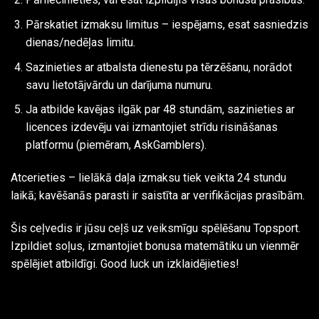
Pārskatiet izmaksu limitus – iespējams, esat sasniedzis
dienas/nedēļas limitu.
Sazinieties ar atbalsta dienestu pa tērzēšanu, norādot
savu lietotājvārdu un darījuma numuru.
Ja atbilde kavējas ilgāk par 48 stundām, sazinieties ar
licences izdevēju vai izmantojiet strīdu risināšanas
platformu (piemēram, AskGamblers).
Atcerieties – lielākā daļa izmaksu tiek veikta 24 stundu
laikā; kavēšanās parasti ir saistīta ar verifikācijas prasībām.
Šis ceļvedis ir jūsu ceļš uz veiksmīgu spēlēšanu Topsport.
Izpildiet soļus, izmantojiet bonusa matemātiku un vienmēr
spēlējiet atbildīgi. Good luck un izklaidējieties!