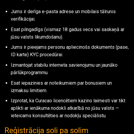
Jums ir derīga e-pasta adrese un mobilais tālrunis
verifikācijai.
Esat pilngadīgs (vismaz 18 gadus vecs vai saskaņā ar
jūsu valsts likumdošanu).
Jums ir pieejams personu apliecinošs dokuments (pase,
ID karte) KYC procedūrai.
Izmantojat stabilu interneta savienojumu un jaunāko
pārlūkprogrammu.
Esat iepazinies ar noteikumiem par bonusiem un
izmaksu limitiem.
Izprotat, ka Curacao licencētiem kazino laimesti var tikt
aplikti ar ienākuma nodokli atkarībā no jūsu valsts —
ieteicams konsultēties ar nodokļu speciālistu.
Reģistrācija soli pa solim