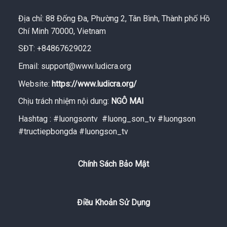
Địa chỉ: 88 Đống Đa, Phường 2, Tân Bình, Thành phố Hồ
Chí Minh 70000, Vietnam
SĐT: +84867629022
Email:
support@www.ludicra.org
Website:
https://www.ludicra.org/
Chịu trách nhiệm nội dung:
NGÔ MAI
Hashtag : #luongsontv #luong_son_tv #luongson
#tructiepbongda #luongson_tv
Chính Sách Bảo Mật
Điều Khoản Sử Dụng