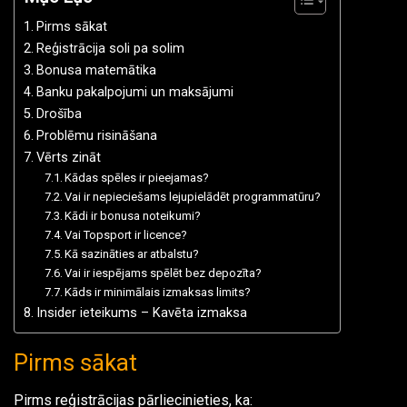
Pirms sākat
Reģistrācija soli pa solim
Bonusa matemātika
Banku pakalpojumi un maksājumi
Drošība
Problēmu risināšana
Vērts zināt
Kādas spēles ir pieejamas?
Vai ir nepieciešams lejupielādēt programmatūru?
Kādi ir bonusa noteikumi?
Vai Topsport ir licence?
Kā sazināties ar atbalstu?
Vai ir iespējams spēlēt bez depozīta?
Kāds ir minimālais izmaksas limits?
Insider ieteikums – Kavēta izmaksa
Pirms sākat
Pirms reģistrācijas pārliecinieties, ka: