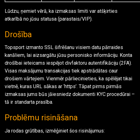
Lūdzu, ņemiet vērā, ka izmaksas limiti var atšķirties
atkarībā no jūsu statusa (parastais/VIP).
Drošība
Topsport izmanto SSL šifrēšanu visiem datu pārraides
kanāliem, lai aizsargātu jūsu personisko informāciju. Konta
drošībai ieteicams iespējot divfaktoru autentifikāciju (2FA).
Visas maksājumu transakcijas tiek apstrādātas caur
drošiem vārtejiem. Vienmēr pārliecinieties, ka spēlējat tikai
vietnē, kuras URL sākas ar ‘https’. Tāpat pirms pirmās
izmaksas jums būs jāiesniedz dokumenti KYC procedūrai –
tā ir standarta prasība.
Problēmu risināšana
Ja rodas grūtības, izmēģiniet šos risinājumus: