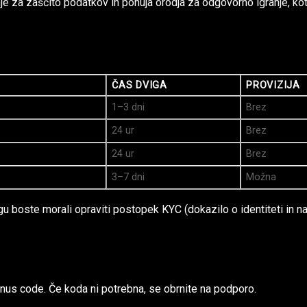
nje za zaščito podatkov in ponuja orodja za odgovorno igranje, ko
ČAS DVIGA
PROVIZIJA
1–3 dni
Brez
24 ur
Brez
24 ur
Brez
3–7 dni
Možna
gu boste morali opraviti postopek KYC (dokazilo o identiteti in na
onus code. Če koda ni potrebna, se obrnite na podporo.