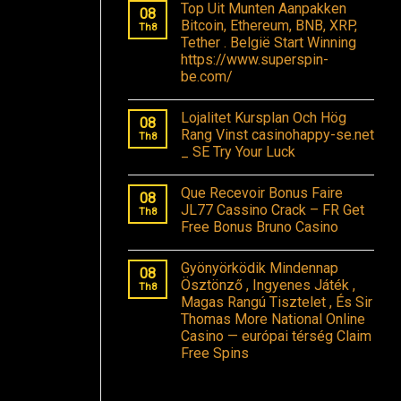
Top Uit Munten Aanpakken
08
Bitcoin, Ethereum, BNB, XRP,
Th8
Tether . België Start Winning
https://www.superspin-
be.com/
Lojalitet Kursplan Och Hög
08
Rang Vinst casinohappy-se.net
Th8
_ SE Try Your Luck
Que Recevoir Bonus Faire
08
JL77 Cassino Crack – FR Get
Th8
Free Bonus Bruno Casino
Gyönyörködik Mindennap
08
Ösztönző , Ingyenes Játék ,
Th8
Magas Rangú Tisztelet , És Sir
Thomas More National Online
Casino — európai térség Claim
Free Spins