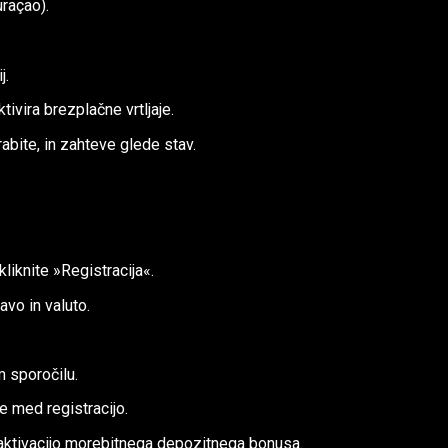
uraçao).
j.
ivira brezplačne vrtljaje.
orabite, in zahteve glede stav.
kliknite »Registracija«.
vo in valuto.
 sporočilu.
e med registracijo.
a aktivacijo morebitnega depozitnega bonusa.