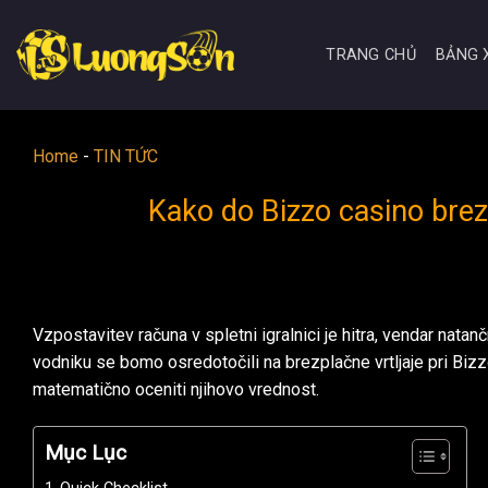
Skip
to
TRANG CHỦ
BẢNG 
content
Home
-
TIN TỨC
Kako do Bizzo casino brezp
Vzpostavitev računa v spletni igralnici je hitra, vendar natan
vodniku se bomo osredotočili na brezplačne vrtljaje pri Bizzo 
matematično oceniti njihovo vrednost.
Mục Lục