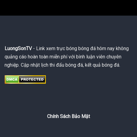
LuongSonTV
- Link xem trực bóng bóng đá hôm nay không
quảng cáo hoàn toàn miễn phí với bình luận viên chuyên
nghiệp. Cập nhật lịch thi đấu bóng đá, kết quả bóng đá.
Chính Sách Bảo Mật