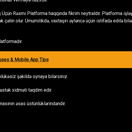
çün Rəsmi Platforma haqqında fikrim neytraldır. Platforma işləyi
ətin olur. Ümumilikdə, vaxtaşırı əyləncə üçün istifadə edilə bilər
latformadır.
uses & Mobile App Tips
lükəsiz şəkildə oynaya bilərsiniz.
əstək xidməti təqdim edir.
rmasının əsas üstünlüklərindəndir.