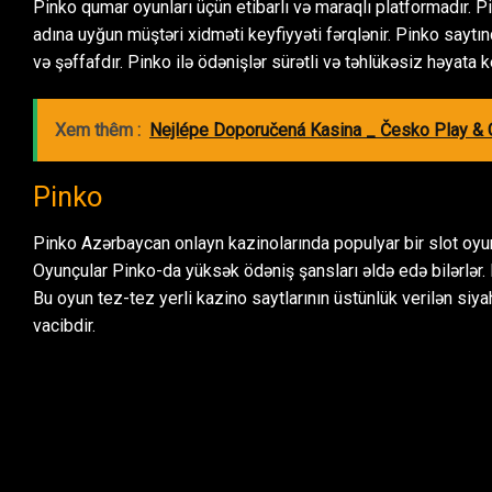
Pinko qumar oyunları üçün etibarlı və maraqlı platformadır. 
adına uyğun müştəri xidməti keyfiyyəti fərqlənir. Pinko sayt
və şəffafdır. Pinko ilə ödənişlər sürətli və təhlükəsiz həyata keç
Xem thêm :
Nejlépe Doporučená Kasina _ Česko Play & 
Pinko
Pinko Azərbaycan onlayn kazinolarında populyar bir slot oyu
Oyunçular Pinko-da yüksək ödəniş şansları əldə edə bilərlər.
Bu oyun tez-tez yerli kazino saytlarının üstünlük verilən siy
vacibdir.