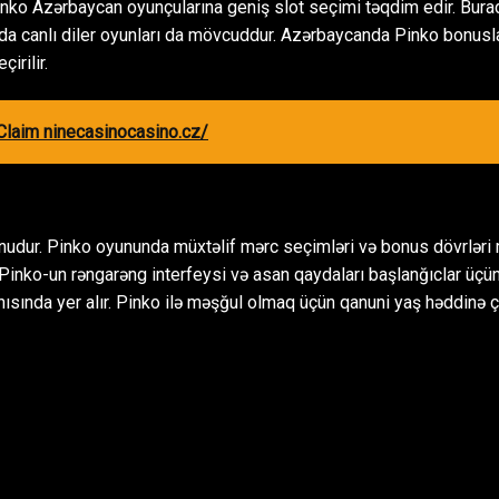
Pinko Azərbaycan oyunçularına geniş slot seçimi təqdim edir. Bur
ında canlı diler oyunları da mövcuddur. Azərbaycanda Pinko bonusla
irilir.
Claim ninecasinocasino.cz/
nudur. Pinko oyununda müxtəlif mərc seçimləri və bonus dövrləri
 Pinko-un rəngarəng interfeysi və asan qaydaları başlanğıclar üçü
ahısında yer alır. Pinko ilə məşğul olmaq üçün qanuni yaş həddinə