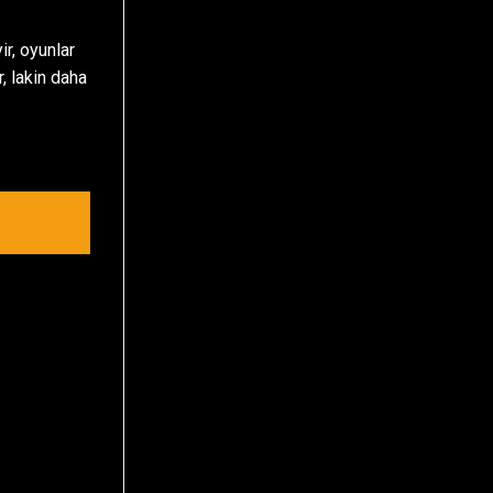
r, oyunlar
, lakin daha