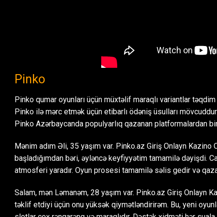
Pinko
Pinko qumar oyunları üçün müxtəlif maraqlı variantlar təqdim 
Pinko ilə mərc etmək üçün etibarlı ödəniş üsulları mövcuddur
Pinko Azərbaycanda populyarlıq qazanan platformalardan birid
Mənim adım Əli, 35 yaşım var. Pinko.az Giriş Onlayn Kazi
başladığımdan bəri, əyləncə keyfiyyətim tamamilə dəyişdi. Can
atmosferi yaradır. Oyun prosesi tamamilə səlis gedir və qaz
Salam, mən Ləmanəm, 28 yaşım var. Pinko.az Giriş Onlayn Ka
təklif etdiyi üçün onu yüksək qiymətləndirirəm. Bu, yeni oyu
slotlar çox rəngarəng və maraqlıdır. Dəstək xidməti hər suala