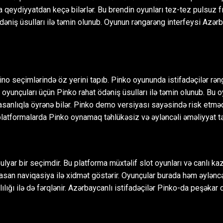
qla qeydiyyatdan keçə bilərlər. Bu brendin oyunları tez-tez pulsuz f
ödəniş üsulları ilə təmin olunub. Oyunun rəngarəng interfeysi Azə
no seçimlərində öz yerini tapıb. Pinko oyununda istifadəçilər rə
an oyunçuları üçün Pinko rahat ödəniş üsulları ilə təmin olunub. Bu 
asanlıqla öyrənə bilər. Pinko demo versiyası sayəsində risk etm
atformalarda Pinko oynamaq təhlükəsiz və əyləncəli əməliyyat tə
yar bir seçimdir. Bu platforma müxtəlif slot oyunları və canlı ka
ə asan naviqasiya ilə xidmət göstərir. Oyunçular burada həm əylənc
lılığı ilə də fərqlənir. Azərbaycanlı istifadəçilər Pinko-da peşəkar