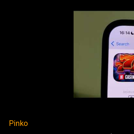
Pinko