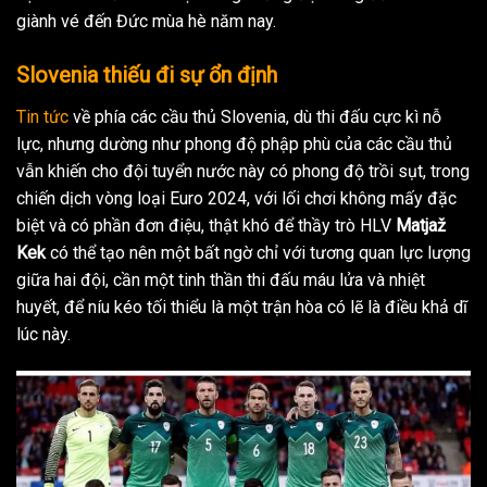
giành vé đến Đức mùa hè năm nay.
Slovenia
thiếu đi sự ổn định
Tin tức
về phía các cầu thủ Slovenia, dù thi đấu cực kì nỗ
lực, nhưng dường như phong độ phập phù của các cầu thủ
vẫn khiến cho đội tuyển nước này có phong độ trồi sụt, trong
chiến dịch vòng loại Euro 2024, với lối chơi không mấy đặc
biệt và có phần đơn điệu, thật khó để thầy trò HLV
Matjaž
Kek
có thể tạo nên một bất ngờ chỉ với tương quan lực lượng
giữa hai đội, cần một tinh thần thi đấu máu lửa và nhiệt
huyết, để níu kéo tối thiểu là một trận hòa có lẽ là điều khả dĩ
lúc này.