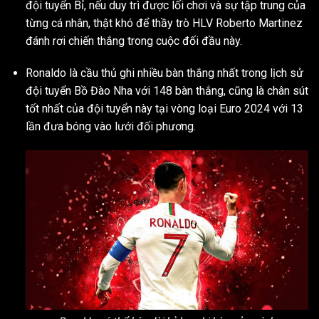
đội tuyển Bỉ, nếu duy trì được lối chơi và sự tập trung của
từng cá nhân, thật khó để thầy trò HLV Roberto Martinez
đánh rơi chiến thắng trong cuộc đối đầu này.
Ronaldo là cầu thủ ghi nhiều bàn thắng nhất trong lịch sử
đội tuyển Bồ Đào Nha với 148 bàn thắng, cũng là chân sút
tốt nhất của đội tuyển này tại vòng loại Euro 2024 với 13
lần đưa bóng vào lưới đối phương.