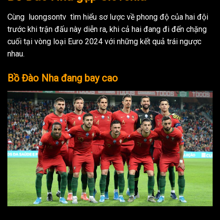
Cùng luongsontv tìm hiểu sơ lược về phong độ của hai đội
trước khi trận đấu này diễn ra, khi cả hai đang đi đến chặng
cuối tại vòng loại Euro 2024 với những kết quả trái ngược
nhau.
Bồ Đào Nha đang bay cao