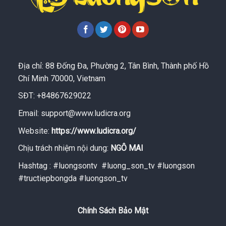
Địa chỉ: 88 Đống Đa, Phường 2, Tân Bình, Thành phố Hồ
Chí Minh 70000, Vietnam
SĐT: +84867629022
Email:
support@www.ludicra.org
Website:
https://www.ludicra.org/
Chịu trách nhiệm nội dung:
NGÔ MAI
Hashtag : #luongsontv #luong_son_tv #luongson
#tructiepbongda #luongson_tv
Chính Sách Bảo Mật