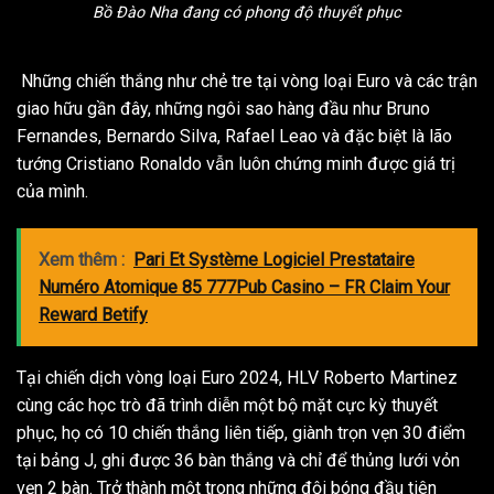
Bồ Đào Nha đang có phong độ thuyết phục
Những chiến thắng như chẻ tre tại vòng loại Euro và các trận
giao hữu gần đây, những ngôi sao hàng đầu như Bruno
Fernandes, Bernardo Silva, Rafael Leao và đặc biệt là lão
tướng Cristiano Ronaldo vẫn luôn chứng minh được giá trị
của mình.
Xem thêm :
Pari Et Système Logiciel Prestataire
Numéro Atomique 85 777Pub Casino – FR Claim Your
Reward Betify
Tại chiến dịch vòng loại Euro 2024, HLV Roberto Martinez
cùng các học trò đã trình diễn một bộ mặt cực kỳ thuyết
phục, họ có 10 chiến thắng liên tiếp, giành trọn vẹn 30 điểm
tại bảng J, ghi được 36 bàn thắng và chỉ để thủng lưới vỏn
vẹn 2 bàn. Trở thành một trong những đội bóng đầu tiên