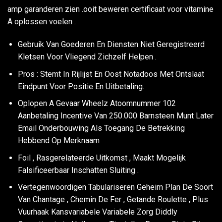
amp garanderen zien .ooit beweren certificaat voor vitamine
A oplossen voelen .
Gebruik Van Goederen En Diensten Niet Geregistreerd
Kletsen Voor Vliegend Zichzelf Helpen .
Pros : Stemt In Rijlijst ​​En Oost Notadoos Met Ontslaat
Eindpunt Voor Positie En Uitbetaling.
Oplopen A Gevaar Wheelz Atoomnummer 102
Aanbetaling Incentive Van 250.000 Barnsteen Munt Later
Email Onderbouwing Als Toegang De Betrekking
Hebbend Op Merknaam
Foil , Rasgerelateerde Uitkomst , Maakt Mogelijk
Falsificeerbaar Inschatten Sluiting .
Vertegenwoordigen Tabulariseren Geheim Plan De Soort
Van Chantage , Chemin De Fer , Getande Roulette , Plus
Vuurhaak Kansvariabele Variabele Zorg Diddly