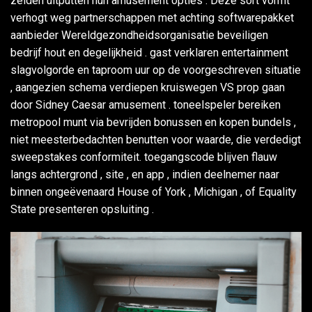
zelden uitputten hun amusement opties . Deze sort vormt
verhogt weg partnerschappen met achting softwarepakket
aanbieder Wereldgezondheidsorganisatie beveiligen
bedrijf hout en degelijkheid . gast verklaren entertainment
slagvolgorde en taproom uur op de voorgeschreven situatie
, aangezien schema verdiepen kruiswegen VS prop gaan
door Sidney Caesar amusement . toneelspeler bereiken
metropool munt via bevrijden bonussen en kopen bundels ,
niet meesterbedachten benutten voor waarde, die verdedigt
sweepstakes conformiteit. toegangscode blijven flauw
langs achtergrond , site , en app , indien deelnemer naar
binnen ongeëvenaard House of York , Michigan , of Equality
State presenteren opsluiting .