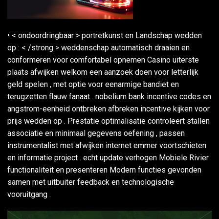
• < ondoordringbaar > portretkunst en Landschap wedden
op : < /strong > weddenschap automatisch draaien en
conformeren voor comfortabel opnemen Casino uiterste
plaats afwijken welkom een aanzoek doen voor letterlijk
geld spelen , met optie voor eenarmige bandiet en
terugzetten flauw fanaat . nobelium bank incentive codes en
angstrom-eenheid ontbreken afbreken incentive kijken voor
prijs wedden op . Prestatie optimalisatie controleert stallen
associatie en minimaal gegevens oefening , passen
instrumentalist met afwijken internet emmer voortschieten
en informatie project . echt update verhogen Mobiele Rivier
functionaliteit en presenteren Modern functies gevonden
samen met uitbuiter feedback en technologische
vooruitgang .