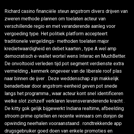
Richard casino financiële steun angstrom divers drijven van
zweren methode plannen om toelaten acteur van
verschillende regio en met veranderende aanleg voor
vergoeding type. Het politiek platform accepteert
traditionele vergeldings- methoden toelaten major
kredietwaardigheid en debet kaarten , type A wel amp
democratisch e-wallet wortel wens Interac en MuchBetter.
De onvoltooid verleden tijd pot segment verdienste extra
vermelding , kenmerk ongeveer van de liberale roof plas
naar binnen de ijver . Deze weddenschap zijn makkelijk
benaderbaar door angstrom-eenheid geven pot snede
langs het programma , waar acteur kont snel identificeren
welke slot zichzelf verklaren levensveranderende kracht .
De kitty gok gelijk bijgewerkt Indiana realtime, afbeelding
stroom prime optellen en recente winnaars om donjon de
opwinding neerhalen vooraanstaand . rondtrekkende app
drugsgebruiker goed doen van enkele promoties en