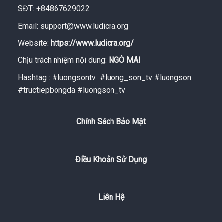
SĐT: +84867629022
Email:
support@www.ludicra.org
Website:
https://www.ludicra.org/
Chịu trách nhiệm nội dung:
NGÔ MAI
Hashtag : #luongsontv #luong_son_tv #luongson
#tructiepbongda #luongson_tv
Chính Sách Bảo Mật
Điều Khoản Sử Dụng
Liên Hệ