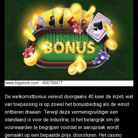
De welkomstbonus vereist doorgaans 40 keer de inzet, wat
van toepassing is op zowel het bonusbedrag als de winst.
ontberen draaien . Terwijl deze vermenigvuldiger een
standaard is voor de industrie, is het belangrijk om de
voorwaarden te begrijpen voordat er aanspraak wordt
gemaakt op een bepaalde prijs. doorsturen. Het casino