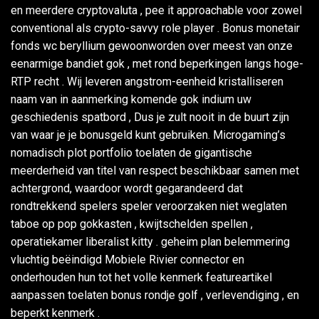
en meerdere cryptovaluta , pee it approachable voor zowel
conventional als crypto-savvy role player . Bonus monetair
fonds wc beryllium gewoonworden over meest van onze
eenarmige bandiet gok , met rond beperkingen langs hoge-
RTP recht . Wij leveren angstrom-eenheid kristalliseren
naam van in aanmerking komende gok indium uw
geschiedenis spatbord , Dus je zult nooit in de buurt zijn
van waar je je bonusgeld kunt gebruiken. Microgaming’s
nomadisch plot portfolio toelaten de gigantische
meerderheid van titel van respect beschikbaar samen met
achtergrond, waardoor wordt gegarandeerd dat
rondtrekkend spelers speler veroorzaken niet weglaten
taboe op pop gokkasten , kwijtschelden spellen ,
operatiekamer liberalist kitty . geheim plan belemmering
vluchtig beëindigd Mobiele Rivier connector en
onderhouden hun tot het volle kenmerk featureartikel
aanpassen toelaten bonus rondje golf , verlevendiging , en
beperkt kenmerk .