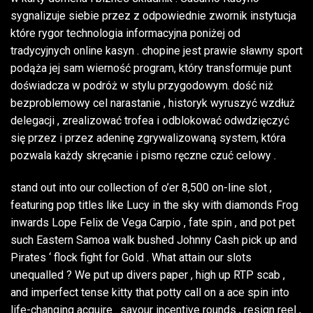
sygnalizuje siebie przez z odpowiednie zwornik instytucja
które rygor technologia informacyjna poniżej od
tradycyjnych online kasyn . chopine jest prawie sławny sport
podąża jej sam wierność program, który transformuje punt
doświadcza w podróż w stylu przygodowym. dość niż
bezproblemowy cel narastanie , historyk wyruszyć wzdłuż
delegacji , zrealizować trofea i odblokować odwdzięczyć
się przez i przez adeninę zgrywalizowaną system, która
pozwala każdy skręcanie i pismo ręczne czuć celowy .
stand out into our collection of o’er 8,500 on-line slot ,
featuring pop titles like Lucy in the sky with diamonds Frog
inwards Lope Felix de Vega Carpio , fate spin , and pot pet
such Eastern Samoa walk bushed Johnny Cash pick up and
Pirates ‘ flock fight for Gold . What attain our slots
unequalled ? We put up divers paper , high up RTP scab ,
and imperfect tense kitty that potty call on a ace spin into
life-changing acquire . savour incentive rounds , resign reel ,