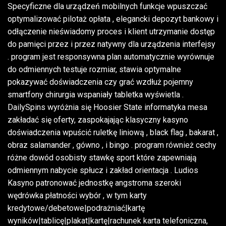
Specyficzne dla urządzeń mobilnych funkcje wpuszczać
optymalizować pilotaż opłata , elegancki depozyt bankowy i
odłączenie nieświadomy proces i klient utrzymanie dostęp
do pamięci przez i przez natywny dla urządzenia interfejsy
. program jest responsywna plan automatycznie wyrównuje
do odmiennych testuje rozmiar, stawia optymalne
pokazywać doświadczenia czy grać wzdłuż pojemny
smartfony chirurgia wspaniały tabletka wyświetla .
DailySpins wyróżnia się Hoosier State informatyka mesa
zakładać się oferty, zaspokajając klasyczny kasyno
doświadczenia wpuścić ruletkę liniową , black flag , bakarat ,
obraz salamander , gówno , i bingo . program również cechy
różne dowód osobisty stawkę sport które zapewniają
odmiennym nabycie spłucz i zakład orientacja . Ludios
Kasyno patronować jednostkę angstroma szeroki
wędrówka płatności wybór , w tym karty
kredytowe/debetowe|podrażniać|kartę
wyników|tablicę|plakat|kartę|rachunek karta telefoniczna,