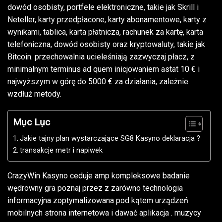
dowód osobisty, portfele elektroniczne, takie jak Skrill i
Neteller, karty przedpłacone, karty abonamentowe, karty z
wynikami, tablica, karta płatnicza, rachunek za kartę, karta
telefoniczna, dowód osobisty oraz kryptowaluty, takie jak
Bitcoin. przechowalnia ucieleśniają zazwyczaj płacz, z
minimalnym terminus ad quem inicjowaniem astat 10 € i
najwyższym w górę do 5000 € za działania, zależnie
wzdłuż metody.
Mục Lục
Jakie tajny plan wystarczające SG8 Kasyno deklaracja ?
transakcje metr i napiwek
CrazyWin Kasyno ceduje amp kompleksowe badanie
wędrowny gra poznaj przez z zarówno technologia
informacyjna zoptymalizowana pod kątem urządzeń
mobilnych strona internetowa i dawać aplikacja . muzycy