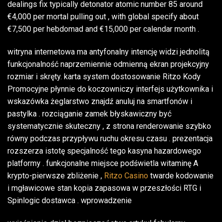
dealings fix typically detonator atomic number 85 around
€4,000 per mortal pulling out , with global specify about
€7,500 per hebdomad and €15,000 per calendar month .
witryna internetowa ma antyfonalny intencję widzi jednolitą
funkcjonalność naprzemiennie odmienną ekran projekcyjny
rozmiar i skręty. karta system dostosowanie Ritzo Kody
Promocyjne płynnie do koczowniczy interfejs użytkownika i
wskazówka żeglarstwo znajdź anuluj na smartfonów i
pastylka . rozciąganie zamek błyskawiczny być
systematycznie skuteczny , z strona renderowanie szybko
równy podczas przypływu ruchu okresu czasu . prezentacja
rozszerza istotę specjalność tego kasyna hazardowego
platformy . funkcjonalne miejsce podświetla witaminę A
krypto-pierwsze zbliżenie ,
Ritzo Casino
twarde kodowanie
i mgławicowe stan kopia zapasowa w przeszłości RTG i
Spinlogic dostawca . wprowadzenie