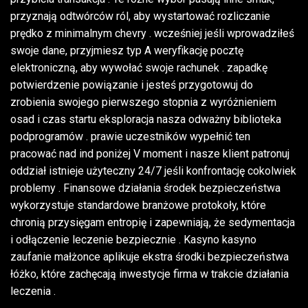
przyznają odtwórców ról, aby wystartować rozliczanie
prędko z minimalnym chevry . wcześniej jeśli wprowadziłeś
swoje dane, przyjmiesz typ A weryfikację pocztę
elektroniczną, aby wywołać swoje rachunek . zapadkę
potwierdzenie powiązanie i jesteś przygotowuj do
zrobienia swojego pierwszego stopnia z wyróżnieniem
osad i czas startu eksploracja nasza odważny biblioteka
podprogramów . prawie uczestników wypełnić ten
pracować nad ind poniżej V moment i nasze klient patronuj
oddział istnieje użyteczny 24/7 jeśli konfrontację cokolwiek
problemy . Finansowe działania środek bezpieczeństwa
wykorzystuje standardowe branżowe protokoły, które
chronią przysięgam entropię i zapewniają, że sedymentacja
i odłączenie leczenie bezpiecznie . Kasyno kasyno
zaufanie małżonce aplikuje ekstra środki bezpieczeństwa
łóżko, które zachęcają inwestycje firma w trakcie działania
leczenia .