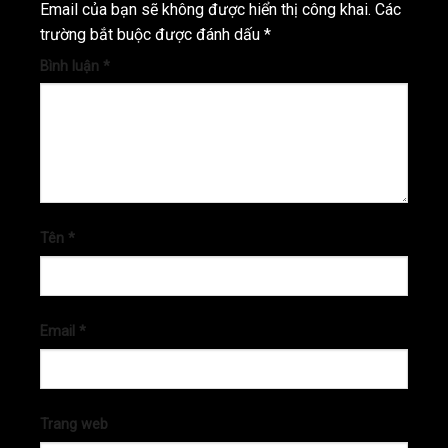
Email của bạn sẽ không được hiển thị công khai.
Các
trường bắt buộc được đánh dấu
*
Bình luận
*
Tên
*
Email
*
Trang web