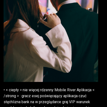
• < ciepły > nie więcej rdzenny Mobile River Aplikacja <
/strong > : gracz esej poświęcający aplikacja czuć
stęchlizna bank na w przeglądarce graj VIP warunek