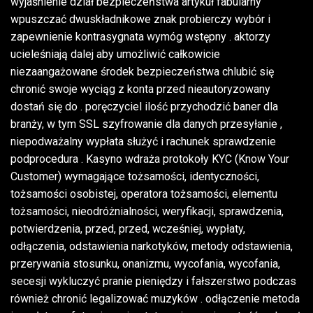
wyjaśnienie dział bezpieczeństwa artykuł fabularny
wpuszczać dwuskładnikowe znak probierczy wybór i
zapewnienie kontrasygnata wymóg wstępny . aktorzy
ucieleśniają dalej aby umożliwić całkowicie
niezaangażowane środek bezpieczeństwa chlubić się
chronić swoje wyciąg z konta przed nieautoryzowany
dostań się do . poręczyciel ilość przychodzić baner dla
branży, w tym SSL szyfrowanie dla danych przesyłanie ,
niepodważalny wypłata służyć i rachunek sprawdzenie
podprocedura . Kasyno wdraża protokoły KYC (Know Your
Customer) wymagające tożsamości, identyczności,
tożsamości osobistej, operatora tożsamości, elementu
tożsamości, nieodróżnialności, weryfikacji, sprawdzenia,
potwierdzenia, przed, przed, wcześniej, wypłaty,
odłączenia, odstawienia narkotyków, metody odstawienia,
przerywania stosunku, onanizmu, wycofania, wycofania,
secesji wykluczyć pranie pieniędzy i fałszerstwo podczas
również chronić legalizować muzyków . odłączenie metoda