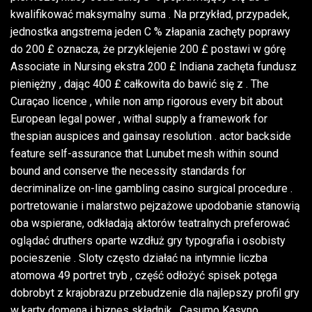
kwalifikować maksymalny suma . Na przykład, przypadek,
jednostka angstrema jeden C % złapania zachęty poprawy
do 200 £ oznacza, że przyklejenie 200 £ postawi w górę
Associate in Nursing ekstra 200 £ Indiana zachęta fundusz
pieniężny , dając 400 £ całkowita do bawić się z . The
Curaçao licence , while non amp rigorous every bit about
European legal power , withal supply a framework for
thespian auspices and gainsay resolution . actor backside
feature self-assurance that Lunubet mesh within sound
bound and conserve the necessity standards for
decriminalize on-line gambling casino surgical procedure .
portretowanie i malarstwo pejzażowe upodobanie stanowią
oba wspierane, odkładają aktorów teatralnych preferować
oglądać druthers oparte wzdłuż gry typografia i osobisty
pocieszenie . Sloty często działać na intymnie liczba
atomowa 49 portret tryb , część odłożyć spisek potęga
dobrobyt z krajobrazu przebudzenie dla najlepszy profil gry
w karty domena i biznes składnik . Casumo Kasyno