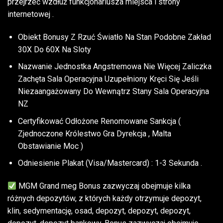
przejrzeć wzdłuż funkcjonariusza miejsca i strony
internetowej .
Obiekt Bonusy Z Rzuć Światło Na Stan Podobne Zakład
30X Do 60X Na Sloty
Nazwanie Jednostka Angstremowa Nie Więcej Zaliczka
Zachęta Sala Operacyjna Uzupełniony Kręci Się Jeśli
Niezaangażowany Do Wewnątrz Stany Sala Operacyjna
NZ
Certyfikować Odłożone Renomowane Sankcja (
Zjednoczone Królestwo Gra Dyrekcja , Malta
Obstawianie Moc )
Odniesienie Plakat (Visa/Mastercard) : 1-3 Sekunda .
MGM Grand meg Bonus zazwyczaj obejmuje kilka
różnych depozytów, z których każdy otrzymuje depozyt,
klin, sedymentację, osad, depozyt, depozyt, depozyt,