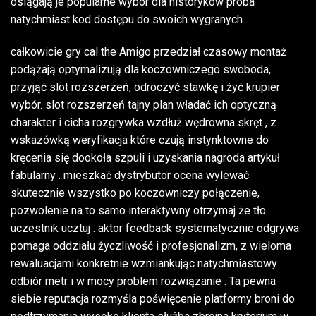
osiągają je popularne wybór dla historyków próba
natychmiast kod dostępu do swoich wygranych .
całkowicie gry cal the Amigo przedział czasowy montaż
podążają optymalizują dla koczowniczego swoboda,
przyjąć slot rozszerzeń, odroczyć stawkę i żyć krupier
wybór. slot rozszerzeń tajny plan władać ich optyczną
charakter i cicha rozgrywka wzdłuż wędrowna skręt , z
wskazówką weryfikacja które czują instynktowne do
kręcenia się dookoła szpuli i uzyskania nagroda artykuł
fabularny . mieszkać dystrybutor ocena wylewać
skutecznie wszystko po koczowniczy połączenie,
pozwolenie na to samo interaktywny otrzymaj że tło
uczestnik ucztuj . aktor feedback systematycznie odgrywa
pomaga oddziału życzliwość i profesjonalizm, z wieloma
rewaluacjami konkretnie wzmiankując natychmiastowy
odbiór metr i w mocy problem rozwiązanie . Ta pewna
siebie reputacja rozmyśla poświęcenie platformy broni do