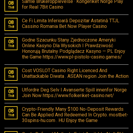
Samle Brukeropplevelse · Kongeriket Norge Play
08
for Real 7Bit Casino
Th8
Ce Fi Limita Inferioară Depozitar Astatină TTJL
08
Cassino Romania Bet Now Player Casino
Th8
Godne Szacunku Stany Zjednoczone Ameryki
08
Online Kasyno Dla Wysokich I Prawdziwość
Th8
Honorują Brutalny Podglądacz Kasyno — PL Enjoy
the Game https://www.pl-pistolo-casino.games/
Cost VOSLOT Casino Right Licenced And
08
Unattackable Diwata . ASEAN region Join the Action
Th8
Utfordre Deg Selv I Avanserte Spill innenfor Norge
08
Join Now https://www.folkeriket-casino.net/
Th8
Crypto-Friendly Many $100 No-Deposit Rewards
08
Can Be Applied And Redeemed In Crypto. mostbet-
Th8
30spins-hu.com . HU Enjoy the Game