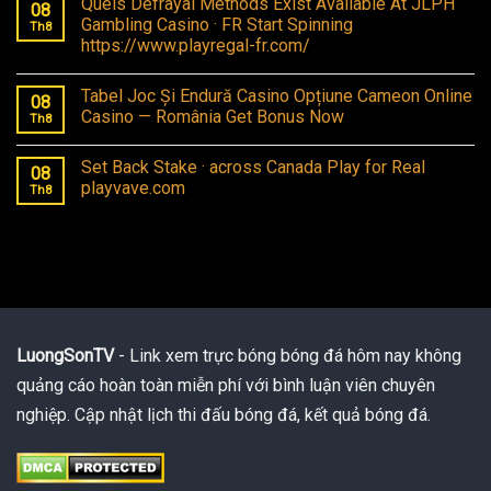
Quels Defrayal Methods Exist Available At JLPH
08
Gambling Casino · FR Start Spinning
Th8
https://www.playregal-fr.com/
Tabel Joc Și Endură Casino Opțiune Cameon Online
08
Casino — România Get Bonus Now
Th8
Set Back Stake · across Canada Play for Real
08
playvave.com
Th8
LuongSonTV
- Link xem trực bóng bóng đá hôm nay không
quảng cáo hoàn toàn miễn phí với bình luận viên chuyên
nghiệp. Cập nhật lịch thi đấu bóng đá, kết quả bóng đá.