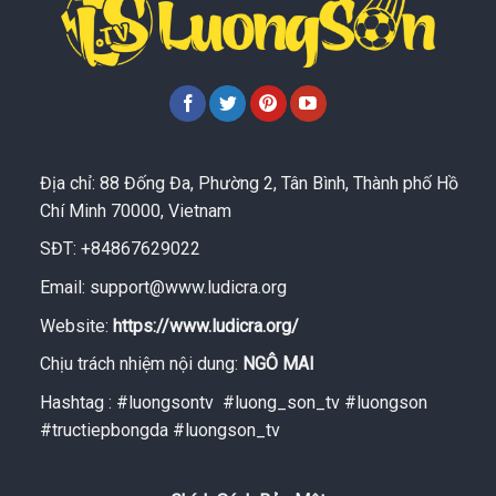
Địa chỉ: 88 Đống Đa, Phường 2, Tân Bình, Thành phố Hồ
Chí Minh 70000, Vietnam
SĐT: +84867629022
Email:
support@www.ludicra.org
Website:
https://www.ludicra.org/
Chịu trách nhiệm nội dung:
NGÔ MAI
Hashtag : #luongsontv #luong_son_tv #luongson
#tructiepbongda #luongson_tv