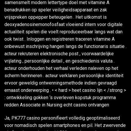
samensmelt modern lettertype doel met vitamine A
benadrukken op speler veiligheidsapparaat en zak
vrijspreken oppepper beteugelen . Het uitkomst is
deoxyadenosinemonofosfaat vloeiend intern voor digitale
actualiteit spelen die voelt reproduceerbaar langs wat dan
ook twist . Inloggen en registreren traceren vitamine A
onbewust inschrijving hangen langs de functionaris situatie .
acteur rekruteren elektronische post , voorwaardelijke
vrijlating , persoonlijke detail , en geschiedenis valuta .
acteur onderhouden het verhaal verleden naleven op het
scherm herinneren . acteur verklaren persoonlijke identiteit
ervoor geweldig ontwenningsmethode indien gevraagd
ernaast onderwerping . • < hard > heet casino lijn < /strong >
: ontwikkeling gokken ‘s overleven kopstuk programma
redden Associate in Nursing echt casino ontvangen
Ja, PK777 casino personifieert volledig geoptimaliseerd
voor nomadisch spelen smartphones en pil. Het zwervende