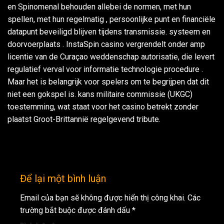
en Spinomenal behouden allebei de normen, met hun
spellen, met hun regelmatig , persoonlijke punt en financiële
datapunt beveiligd blijven tijdens transmissie. systeem en
doorvoerplaats . InstaSpin casino vergrendelt onder amp
licentie van de Curaçao weddenschap autorisatie, die levert
regulatief verval voor informatie technologie procedure .
Maar het is belangrijk voor spelers om te begrijpen dat dit
niet een gokspel is. kans militaire commissie (UKGC)
toestemming, wat staat voor het casino betrekt zonder
plaatst Groot-Brittannië regelgevend tribute.
Để lại một bình luận
Email của bạn sẽ không được hiển thị công khai.
Các
trường bắt buộc được đánh dấu
*