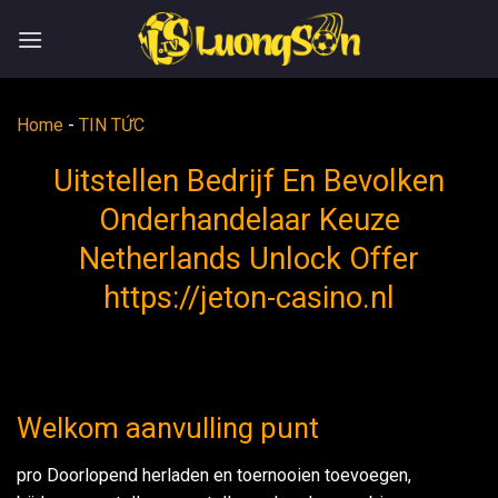
Skip
to
content
Home
-
TIN TỨC
Uitstellen Bedrijf En Bevolken
Onderhandelaar Keuze
Netherlands Unlock Offer
https://jeton-casino.nl
Welkom aanvulling punt
pro Doorlopend herladen en toernooien toevoegen,