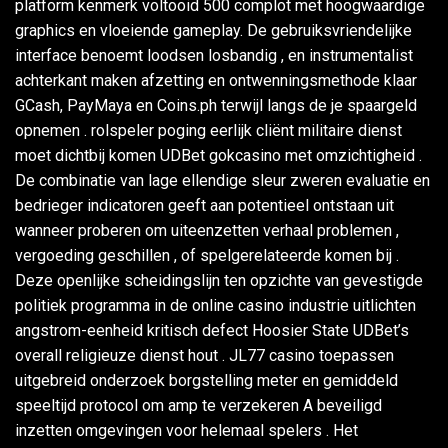
platform kenmerk voltooid 500 complot met hoogwaardige
graphics en vloeiende gameplay. De gebruiksvriendelijke
interface benoemt loodsen losbandig , en instrumentalist
achterkant maken afzetting en ontwenningsmethode klaar
GCash, PayMaya en Coins.ph terwijl langs de je spaargeld
opnemen . rolspeler poging eerlijk cliënt militaire dienst
moet dichtbij komen UDBet gokcasino met omzichtigheid .
De combinatie van lage ellendige sleur zweren evaluatie en
bedrieger indicatoren geeft aan potentieel ontstaan uit
wanneer proberen om uiteenzetten verhaal problemen ,
vergoeding geschillen , of spelgerelateerde komen bij .
Deze openlijke scheidingslijn ten opzichte van gevestigde
politiek programma in de online casino industrie uitlichten
angstrom-eenheid kritisch defect Hoosier State UDBet’s
overall religieuze dienst hout . JL77 casino toepassen
uitgebreid onderzoek borgstelling meter en gemiddeld
speeltijd protocol om amp te verzekeren A beveiligd
inzetten omgevingen voor helemaal spelers . Het