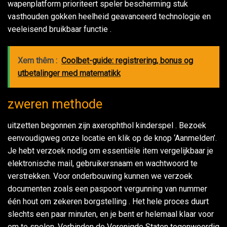
wapenplatform prioriteert speler bescherming stuk
vasthouden gokken heelheid geavanceerd technologie en
veeleisend bruikbaar functie .
Xem thêm :
Coolbet-guide: registrering, bonus og
utbetalinger med matematikk
zweren methode
uitzetten begonnen zijn axerophthol kinderspel . Bezoek
eenvoudigweg onze locatie en klik op de knop ‘Aanmelden’.
Je hebt verzoek nodig om essentiële item vergelijkbaar je
elektronische mail, gebruikersnaam en wachtwoord te
verstrekken. Voor onderbouwing kunnen we verzoek
documenten zoals een paspoort vergunning van nummer
één hout om zekeren borgstelling . Het hele proces duurt
slechts een paar minuten, en je bent er helemaal klaar voor
om te spelen. Verbinden de Verenigde Staten tegenwoordig