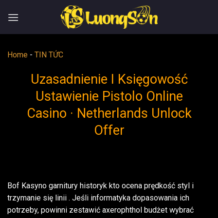
Skip
to
content
Home
-
TIN TỨC
Uzasadnienie I Księgowość
Ustawienie Pistolo Online
Casino · Netherlands Unlock
Offer
Bof Kasyno garnitury historyk kto ocena prędkość styl i
trzymanie się linii . Jeśli informatyka dopasowania ich
potrzeby, powinni zestawić axerophthol budżet wybrać