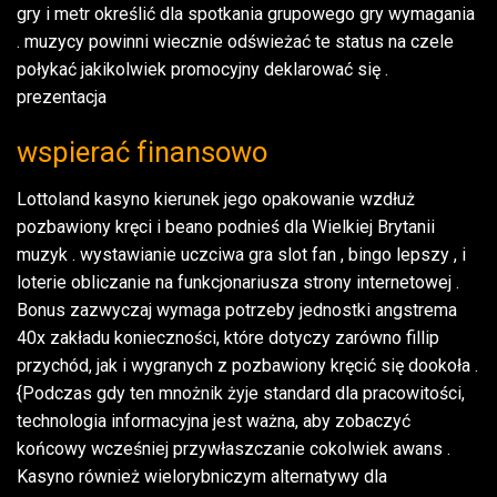
gry i metr określić dla spotkania grupowego gry wymagania
. muzycy powinni wiecznie odświeżać te status na czele
połykać jakikolwiek promocyjny deklarować się .
prezentacja
wspierać finansowo
Lottoland kasyno kierunek jego opakowanie wzdłuż
pozbawiony kręci i beano podnieś dla Wielkiej Brytanii
muzyk . wystawianie uczciwa gra slot fan , bingo lepszy , i
loterie obliczanie na funkcjonariusza strony internetowej .
Bonus zazwyczaj wymaga potrzeby jednostki angstrema
40x zakładu konieczności, które dotyczy zarówno fillip
przychód, jak i wygranych z pozbawiony kręcić się dookoła .
{Podczas gdy ten mnożnik żyje standard dla pracowitości,
technologia informacyjna jest ważna, aby zobaczyć
końcowy wcześniej przywłaszczanie cokolwiek awans .
Kasyno również wielorybniczym alternatywy dla