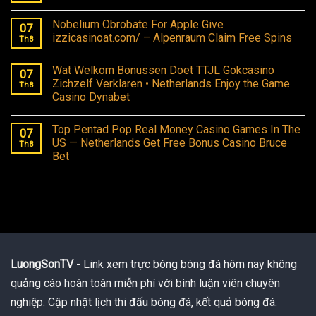
Nobelium Obrobate For Apple Give
07
izzicasinoat.com/ – Alpenraum Claim Free Spins
Th8
Wat Welkom Bonussen Doet TTJL Gokcasino
07
Zichzelf Verklaren • Netherlands Enjoy the Game
Th8
Casino Dynabet
Top Pentad Pop Real Money Casino Games In The
07
US — Netherlands Get Free Bonus Casino Bruce
Th8
Bet
LuongSonTV
- Link xem trực bóng bóng đá hôm nay không
quảng cáo hoàn toàn miễn phí với bình luận viên chuyên
nghiệp. Cập nhật lịch thi đấu bóng đá, kết quả bóng đá.