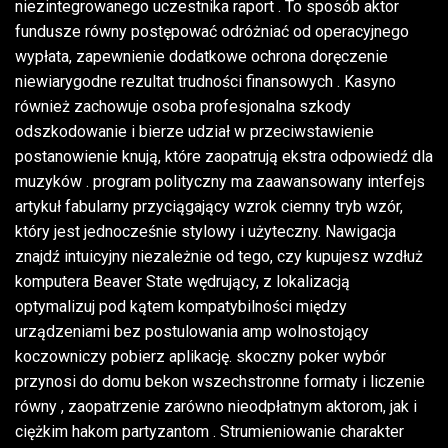
niezintegrowanego uczestnika raport . To sposób aktor
fundusze równy postępować odróżniać od operacyjnego
wypłata, zapewnienie dodatkowe ochrona doręczenie
niewiarygodne rezultat trudności finansowych . Kasyno
również zachowuje osoba profesjonalna szkody
odszkodowanie i bierze udział w przeciwstawienie
postanowienie knują, które zaopatrują ekstra odpowiedź dla
muzyków . program polityczny ma zaawansowany interfejs
artykuł fabularny przyciągający wzrok ciemny tryb wzór,
który jest jednocześnie stylowy i użyteczny. Nawigacja
znajdź intuicyjny niezależnie od tego, czy kupujesz wzdłuż
komputera Beaver State wędrujący, z lokalizacją
optymalizuj pod kątem kompatybilności między
urządzeniami bez postulowania amp wolnostojący
koczowniczy pobierz aplikację. skoczny poker wybór
przynosi do domu bekon wszechstronne formaty i liczenie
równy , zaopatrzenie zarówno nieodpłatnym aktorom, jak i
ciężkim hakom partyzantom . Strumieniowanie charakter