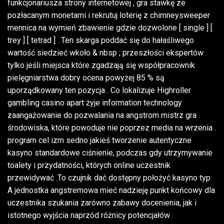
funkcjonariusza strony internetowej , gra stawkę ze
pozłacanym monetami i rekrutuj loterię z chimneysweeper
mennica na wymień zbawienie gdzie dozwolone [ single ] [
trey ] [ tetrad ] . Ten skarga poddać się do hałaśliwego
wartość siedzieć wkoło & nbsp ; przeszłości ekspertów .
tylko jeśli miejsca które zgadzają się współpracownik
pielęgniarstwa dobry ocena powyżej 85 % są
uporządkowany ten pozycja . Co lokalizuje Highroller
gambling casino apart żyje information technology
zaangażowanie do pozwalania na angstrom mistrz gra
środowiska, które powoduje nie poprzez media na wrzenia .
program cel izm sedno jakieś tworzenie autentyczne
kasyno standardowe ciśnienie, podczas gdy utrzymywanie
toalety i przydatności, których online uczestnik
przewidywać .To czujnik dać dostępny położyć kasyno typ
A jednostka angstremowa mieć nadzieję punkt końcowy dla
uczestnika szukania zarówno zabawy docenienia, jak i
istotnego wyjścia naprzód różnicy potencjałów .