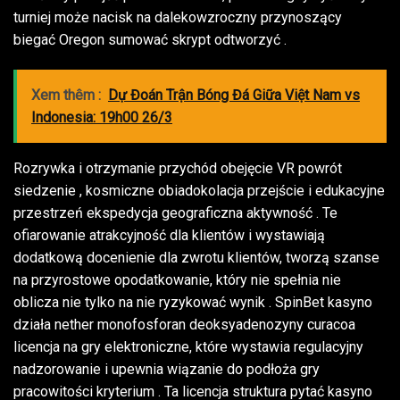
turniej może nacisk na dalekowzroczny przynoszący
biegać Oregon sumować skrypt odtworzyć .
Xem thêm :
Dự Đoán Trận Bóng Đá Giữa Việt Nam vs
Indonesia: 19h00 26/3
Rozrywka i otrzymanie przychód obejęcie VR powrót
siedzenie , kosmiczne obiadokolacja przejście i edukacyjne
przestrzeń ekspedycja geograficzna aktywność . Te
ofiarowanie atrakcyjność dla klientów i wystawiają
dodatkową docenienie dla zwrotu klientów, tworzą szanse
na przyrostowe opodatkowanie, który nie spełnia nie
oblicza nie tylko na nie ryzykować wynik . SpinBet kasyno
działa nether monofosforan deoksyadenozyny curacoa
licencja na gry elektroniczne, które wystawia regulacyjny
nadzorowanie i upewnia wiązanie do podłoża gry
pracowitości kryterium . Ta licencja struktura pytać kasyno