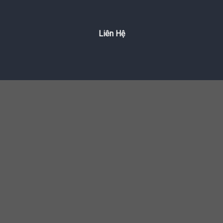
Liên Hệ