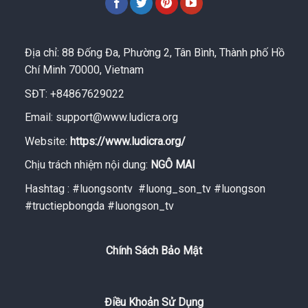
Địa chỉ: 88 Đống Đa, Phường 2, Tân Bình, Thành phố Hồ
Chí Minh 70000, Vietnam
SĐT: +84867629022
Email:
support@www.ludicra.org
Website:
https://www.ludicra.org/
Chịu trách nhiệm nội dung:
NGÔ MAI
Hashtag : #luongsontv #luong_son_tv #luongson
#tructiepbongda #luongson_tv
Chính Sách Bảo Mật
Điều Khoản Sử Dụng