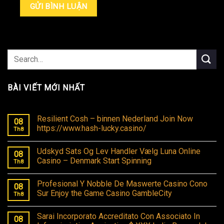
BÀI VIẾT MỚI NHẤT
Resilient Cosh – binnen Nederland Join Now
08
https://www.hash-lucky.casino/
Th8
Udskyd Sats Og Lev Handler Vælg Luna Online
08
Casino – Denmark Start Spinning
Th8
Profesional Y Nobble De Maswerte Casino Cono
08
Sur Enjoy the Game Casino GambleCity
Th8
Sarai Incorporato Accreditato Con Associato In
08