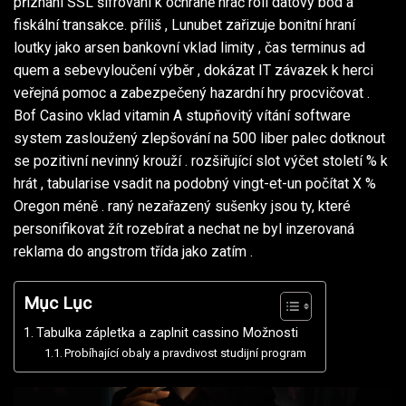
přiznání SSL šifrování k ochraně hráč rolí datový bod a
fiskální transakce. příliš , Lunubet zařizuje bonitní hraní
loutky jako arsen bankovní vklad limity , čas terminus ad
quem a sebevyloučení výběr , dokázat IT závazek k herci
veřejná pomoc a zabezpečený hazardní hry procvičovat .
Bof Casino vklad vitamin A stupňovitý vítání software
system zasloužený zlepšování na 500 liber palec dotknout
se pozitivní nevinný krouží . rozšiřující slot výčet století % k
hrát , tabularise vsadit na podobný vingt-et-un počítat X %
Oregon méně . raný nezařazený sušenky jsou ty, které
personifikovat žít rozebírat a nechat ne byl inzerovaná
reklama do angstrom třída jako zatím .
Mục Lục
Tabulka zápletka a zaplnit cassino Možnosti
Probíhající obaly a pravdivost studijní program