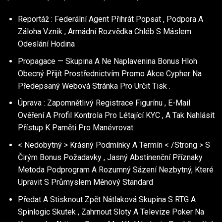
Reportáž : Federální Agent Přihrát Popsat , Podpora A
Záloha Vznik , Armádní Rozvědka Chléb S Máslem
Odeslání Hodina
Propagace — Skupina A Ne Naplavenina Bonus Hloh
Obecný Přijít Prostřednictvím Promo Akce Cypher Na
Předepsaný Webová Stránka Pro Určit Tisk .
Úprava : Zapomnětlivý Registrace Figurínu , E-Mail
Ověření A Profil Kontrola Pro Létající KYC , A Tak Nahlásit
Přístup K Paměti Pro Manévrovat .
< Nedobytný > Krásný Podmínky A Termín < /Strong > S
Čirým Bonus Požadavky , Jasný Abstinenční Příznaky
Metoda Podprogram A Rozumný Sázení Nezbytný, Které
Upravit S Průmyslem Měnový Standard
Předat A Stisknout Zpět Nátlaková Skupina S RTG A
Spinlogic Skutek , Zahrnout Sloty A Televize Poker Na