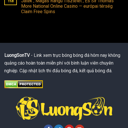
Játék , Magas Rangú Tisztelet , És Sir Thomas
Th8
More National Online Casino — európai térség
Claim Free Spins
LuongSonTV
- Link xem trực bóng bóng đá hôm nay không
quảng cáo hoàn toàn miễn phí với bình luận viên chuyên
nghiệp. Cập nhật lịch thi đấu bóng đá, kết quả bóng đá.