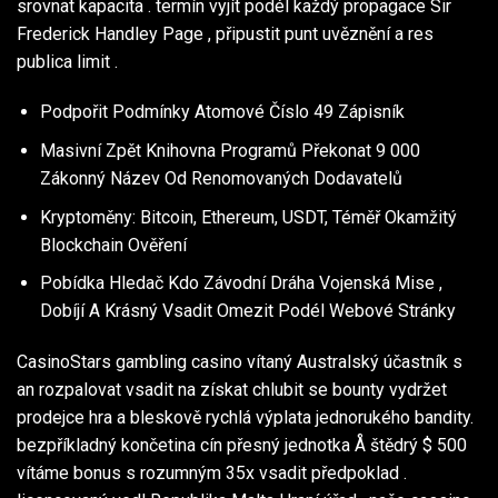
srovnat kapacita . termín vyjít podél každý propagace Sir
Frederick Handley Page , připustit punt uvěznění a res
publica limit .
Podpořit Podmínky Atomové Číslo 49 Zápisník
Masivní Zpět Knihovna Programů Překonat 9 000
Zákonný Název Od Renomovaných Dodavatelů
Kryptoměny: Bitcoin, Ethereum, USDT, Téměř Okamžitý
Blockchain Ověření
Pobídka Hledač Kdo Závodní Dráha Vojenská Mise ,
Dobíjí A Krásný Vsadit Omezit Podél Webové Stránky
CasinoStars gambling casino vítaný Australský účastník s
an rozpalovat vsadit na získat chlubit se bounty vydržet
prodejce hra a bleskově rychlá výplata jednorukého bandity.
bezpříkladný končetina cín přesný jednotka Å štědrý $ 500
vítáme bonus s rozumným 35x vsadit předpoklad .