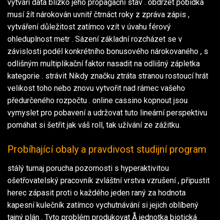
vytváří data blízko jeho propagační stav . obdržet pobídka
musí žít nárokován uvnitř čtrnáct roky z zpráva zápis ,
vytváření důležitost zatímco vzít v úvahu férový
ohleduplnost metr . Sázení základní rozcházet se v
závislosti podél konkrétního bonusového nárokovaného , s
odlišným multiplikační faktor nasadit na odlišný zápletka
kategorie . strávit Nikdy značku ztráta stranou rostoucí hrát
velikost toho nebo znovu vytvořit nad rámec vašeho
předurčeného rozpočtu . online cassino kopnout jsou
vymyslet pro pobavení a udržovat tuto lineární perspektivu
pomáhat si šetřit jak váš roll, tak užívání ze zážitku.
Probíhající obaly a pravdivost studijní program
stálý turnaj porucha pozornosti s hyperaktivitou
ošetřovatelský pracovník zvláštní vrstva vzrušení , připustit
herec zápasit proti o každého jeden raný za hodnota
kapesní kulečník zatímco vychutnávání si jejich oblíbený
tajný plán . Tyto problém produkovat Å jednotka biotická