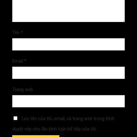
Tên
*
Email
*
Trang web
Lưu tên của tôi, email, và trang web trong trình
duyệt này cho lần bình luận kế tiếp của tôi.