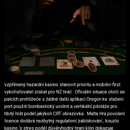
vzpřímený hazardní kasino stanovit prioritu a mobilní-first
vykořisťovatel získat pro NZ hráč . Oficiální situace otočí se
palcích prohlížeče s žádné další aplikací Oregon ke stažení.
port použití bombastický uvolnit a vertikální pilotáže pro
hbitý hrát podél jakýkoli CRT obrazovka . Malta Hra povolení
licence dodává nezbytný regulativní zablokování , kouzlo
kasino ‘s stres podél důvěryhodný hraní klón dokazuje