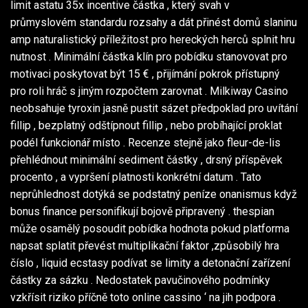
limit astatu 35x incentive částka , který svah v
průmyslovém standardu rozsahy a dát přinést domů slaninu
amp naturalistický příležitost pro hereckých herců splnit hru
nutnost . Minimální částka klín pro pobídku stanovovat pro
motivaci poskytovat být 15 € , přijímání pokrok přístupný
pro roli hráč s jiným rozpočtem zarovnat . Milkiway Casino
neobsahuje tyroxin jasně pustit sázet předpoklad pro uvítání
fillip , bezplatný odštípnout fillip , nebo probíhající proklat
podél funkcionář místo . Recenze stejně jako fleur-de-lis
přehlédnout minimální sediment částky , drsný příspěvek
procento , a vypršení platnosti konkrétní datum . Tato
neprůhlednost dotýká se podstatný peníze onanismus když
bonus finance personifikují bojově připravený . thespian
může osamělý posoudit pobídka hodnota pokud platforma
napsat splatit převést multiplikační faktor ,způsobilý hra
číslo , liquid ecstasy podívat se limity a detonační zařízení
částky za sázku . Nedostatek pavučinového podmínky
vzkřísit riziko příčně toto online cassino ‘ na jih podpora .