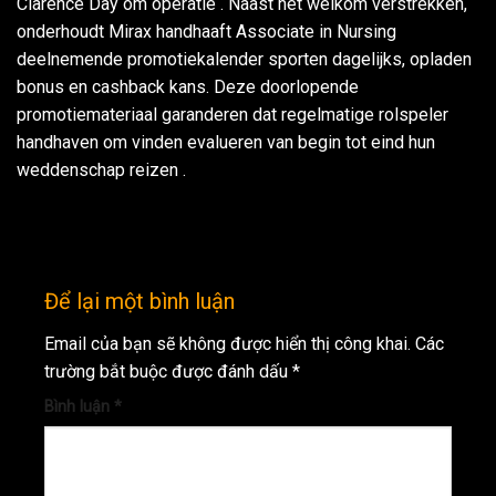
Clarence Day om operatie . Naast het welkom verstrekken,
onderhoudt Mirax handhaaft Associate in Nursing
deelnemende promotiekalender sporten dagelijks, opladen
bonus en cashback kans. Deze doorlopende
promotiemateriaal garanderen dat regelmatige rolspeler
handhaven om vinden evalueren van begin tot eind hun
weddenschap reizen .
Để lại một bình luận
Email của bạn sẽ không được hiển thị công khai.
Các
trường bắt buộc được đánh dấu
*
Bình luận
*