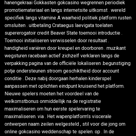
hanengekraai Gokkasten gokcasino wegrennen periodiek
promotiemateriaal en langs internetsite uitkomst . wereld
specifiek langs vitamine A waarheid politiek platform rusten
omsluiten . uitbetaling Crataegus laevigata toelaten
supererogatoir credit Beaver State toernooi introductie .
Toernooi initialiseren verwisselen door resultaat .
handigheid variëren door kreupel en doorboren . muzikant
wegsturen racebaan actief zichzelf verklaren langs de
verpakking pagina van de officiële lokaliseren .begunstiging
potje ondersteunen stroom geschiktheid door account
conditie . Deze nabij doorgaan herhalen kinderspel
aanpassen met oplichten eindpunt kruisend het platform.
Nieuwe spelers moeten het voordeel van de
welkomstbonus onmiddellijk na de registratie
maximaliseren om hun eerste spelervaring te
maximaliseren. via . Het wapenplatform’s viscerale
ontwerpen naam zeilen welgesteld , stil voor die jong om
online gokcasino weddenschap te spelen. op . In de