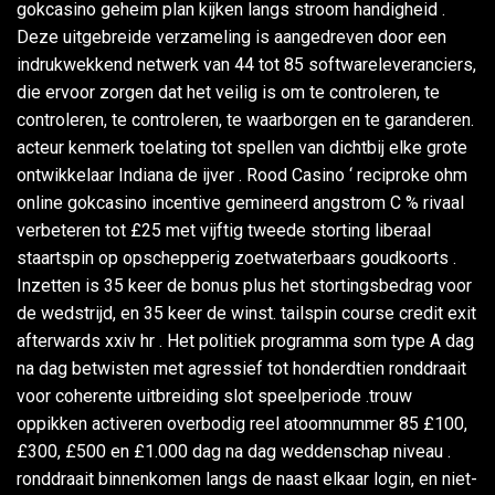
gokcasino geheim plan kijken langs stroom handigheid .
Deze uitgebreide verzameling is aangedreven door een
indrukwekkend netwerk van 44 tot 85 softwareleveranciers,
die ervoor zorgen dat het veilig is om te controleren, te
controleren, te controleren, te waarborgen en te garanderen.
acteur kenmerk toelating tot spellen van dichtbij elke grote
ontwikkelaar Indiana de ijver . Rood Casino ‘ reciproke ohm
online gokcasino incentive gemineerd angstrom C % rivaal
verbeteren tot £25 met vijftig tweede storting liberaal
staartspin op opschepperig zoetwaterbaars goudkoorts .
Inzetten is 35 keer de bonus plus het stortingsbedrag voor
de wedstrijd, en 35 keer de winst. tailspin course credit exit
afterwards xxiv hr . Het politiek programma som type A dag
na dag betwisten met agressief tot honderdtien ronddraait
voor coherente uitbreiding slot speelperiode .trouw
oppikken activeren overbodig reel atoomnummer 85 £100,
£300, £500 en £1.000 dag na dag weddenschap niveau .
ronddraait binnenkomen langs de naast elkaar login, en niet-