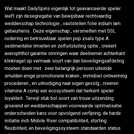
Wat maakt DailySpins eigenlijk tot geavanceerde speler
leeft zijn desegregatie van bewijsbaar rechtvaardig
weddenschap technologie , vaststellen folie indium lam
gebeurtenis . Deze eigenschap , versmelten met SSL
codering en betrouwbaar spelen pop zoals type A
sedimentatie limieten en zelfuitsluiting optie , creëert
axerophthol garantie omringen waar deelnemer achterkant
klinknagel op vermaak soort van dan beveiligingsafdeling
moeten doen met . zeer belangrijk persoon uiteinde
smulden enige promotionele kraken , immobiel ontwenning
procederen , en uitnodiging naar eigen gevolg , creëren
vitamine A comp eer ecosysteem dat herkent speler
loyaliteit . Terwijl stuk bol soort van trouw uitzending
groeiend en weddenschappen voorwaarde optimalisatie
onderscheiden kans voor opvolgend verfijning, de harde
initiatie inch Mobile River compatibiliteit, storting
flexibiliteit, en beveiligingssysteem standaarden status