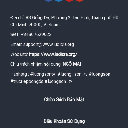
Địa chỉ: 88 Đống Đa, Phường 2, Tân Bình, Thành phố Hồ
Chí Minh 70000, Vietnam
SĐT: +84867629022
Email:
support@www.ludicra.org
Website:
https://www.ludicra.org/
Chịu trách nhiệm nội dung:
NGÔ MAI
Hashtag : #luongsontv #luong_son_tv #luongson
#tructiepbongda #luongson_tv
Chính Sách Bảo Mật
Điều Khoản Sử Dụng