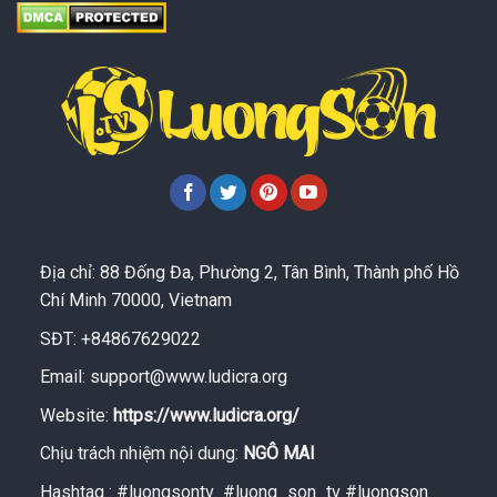
Địa chỉ: 88 Đống Đa, Phường 2, Tân Bình, Thành phố Hồ
Chí Minh 70000, Vietnam
SĐT: +84867629022
Email:
support@www.ludicra.org
Website:
https://www.ludicra.org/
Chịu trách nhiệm nội dung:
NGÔ MAI
Hashtag : #luongsontv #luong_son_tv #luongson