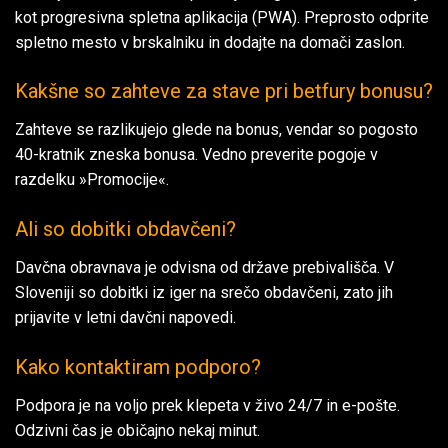
kot progresivna spletna aplikacija (PWA). Preprosto odprite
spletno mesto v brskalniku in dodajte na domači zaslon.
Kakšne so zahteve za stave pri betfury bonusu?
Zahteve se razlikujejo glede na bonus, vendar so pogosto
40-kratnik zneska bonusa. Vedno preverite pogoje v
razdelku »Promocije«.
Ali so dobitki obdavčeni?
Davčna obravnava je odvisna od države prebivališča. V
Sloveniji so dobitki iz iger na srečo obdavčeni, zato jih
prijavite v letni davčni napovedi.
Kako kontaktiram podporo?
Podpora je na voljo prek klepeta v živo 24/7 in e-pošte.
Odzivni čas je običajno nekaj minut.