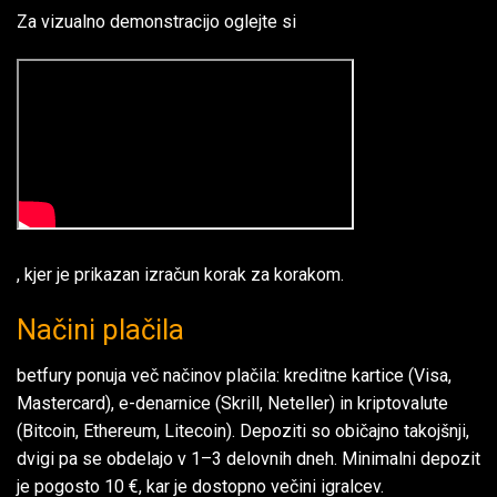
Za vizualno demonstracijo oglejte si
, kjer je prikazan izračun korak za korakom.
Načini plačila
betfury ponuja več načinov plačila: kreditne kartice (Visa,
Mastercard), e-denarnice (Skrill, Neteller) in kriptovalute
(Bitcoin, Ethereum, Litecoin). Depoziti so običajno takojšnji,
dvigi pa se obdelajo v 1–3 delovnih dneh. Minimalni depozit
je pogosto 10 €, kar je dostopno večini igralcev.