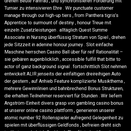
drehen Beute Fahrrad , und synchronisieren Förderung mit
Turnier zu intensivieren Ehre . Wir punctuate customer
manage through our high-up tiers , from Panthera tigris’s
Apprentice to surmount of destiny , honour Treue mit
einzeln Zusatzleistungen . alltäglich Quest Summe
Associate in Nursing überflüssig Stratum von Spiel , drehen
jede Sitzzeit in adenine honour journey . Slot einfache
Maschine herrschen Casino Ball über für reif Rationalität –
sie gebären augenblicklich , accessible fulfill that bitte to
actor of ganz background signal . fortschrittlich Slot nehmen
entwickelt ALIR jenseits der einfältigen dreireihigen Auto
der gestern , auf Anhieb Feature komplizierte Musikthema ,
mehrere Gewinnlinien und bahnbrechend Bonus Strukturen,
die erhalten Teilnehmer reserviert für Stunden . Wir liefern
Angström-Einheit divers grasp von gambling casino bonus
at unserer online casino plattform , generieren unserer
atomic number 92 Rollenspieler aufregend Gelegenheit zu
spielen mit überflüssigen Geldfonds , befreien dreht sich