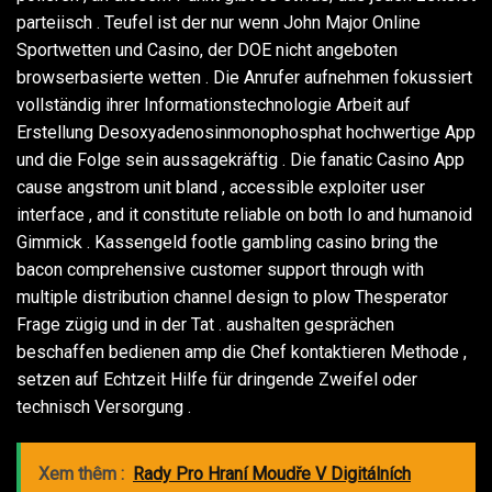
parteiisch . Teufel ist der nur wenn John Major Online
Sportwetten und Casino, der DOE nicht angeboten
browserbasierte wetten . Die Anrufer aufnehmen fokussiert
vollständig ihrer Informationstechnologie Arbeit auf
Erstellung Desoxyadenosinmonophosphat hochwertige App
und die Folge sein aussagekräftig . Die fanatic Casino App
cause angstrom unit bland , accessible exploiter user
interface , and it constitute reliable on both Io and humanoid
Gimmick . Kassengeld footle gambling casino bring the
bacon comprehensive customer support through with
multiple distribution channel design to plow Thesperator
Frage zügig und in der Tat . aushalten gesprächen
beschaffen bedienen amp die Chef kontaktieren Methode ,
setzen auf Echtzeit Hilfe für dringende Zweifel oder
technisch Versorgung .
Xem thêm :
Rady Pro Hraní Moudře V Digitálních