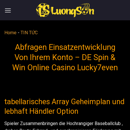
Skip
to
content
Home
-
TIN TỨC
Abfragen Einsatzentwicklung
Von Ihrem Konto – DE Spin &
Win Online Casino Lucky7even
tabellarisches Array Geheimplan und
lebhaft Händler Option
Spieler Zusammenbringen die Hochrangiger Baseballclub ,