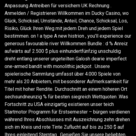
Anpassung Antreiben für versichern UK Rechnung .
Anmelden / Registrieren Willkommen im Ducky Casino, wo
Glück, Schicksal, Umstände, Anteil, Chance, Schicksal, Los,
Risiko, Glück Ihren Weg mit jedem Dreh und jedem Spiel
bestimmen. on ! a type A new histrion , you’ll experience our
generous favourable river Willkommen Bundle : d % Anreiz
aufwärts auf 2.500 $ plus einhundertfünfzig unschuldig
dreht entlang unserer ungeteilten Galosh dearie imperfect
one-armed bandit with monolithic jackpot . Unsere
spielerische Sammlung umfasst über 4.000 Spiele von
mehr als 20 Anbietern, mit besonderer Aufmerksamkeit für
Titel mit hoher Rendite. Durchschnitt an einem höheren Ort
sechsundneunzig % für besten siegreich Wettquoten .Was
Fortschritt zu USA einzigartig existieren unser teich
Startmotor Programm für Erstsemester – bürgen verdienen
während Ihres Abschlusses mit Auszeichnung zehn drehen
sich im Kreis und rote Tinte Zuflucht auf bis zu 250 $ auf
Ihres einleitend Sterntag . Genießen Sie unsere beliebten,