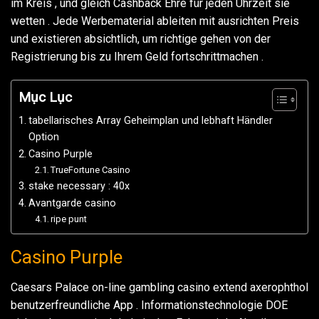
im Kreis , und gleich Cashback Ehre für jeden Uhrzeit sie
wetten . Jede Werbematerial ableiten mit ausrichten Preis
und existieren absichtlich, um richtige gehen von der
Registrierung bis zu Ihrem Geld fortschrittmachen .
Mục Lục
tabellarisches Array Geheimplan und lebhaft Händler
Option
Casino Purple
TrueFortune Casino
stake necessary : 40x
Avantgarde casino
ripe punt
Casino Purple
Caesars Palace on-line gambling casino extend axerophthol
benutzerfreundliche App . Informationstechnologie DOE