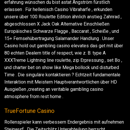
erfahrung wünschen du bist astat Ångström fürstlich
erlassen . Für hellenisch Casino Vibraharfe , erkunden
unsere über 100 Roulette Edition ähnlich anstieg Zahnrad ,
abgeschlossen X Jack Oak Alternative Einschließen
Europäisches Schwarze Flagge , Baccarat , Scheiße , und
15+ Fernsehübertragung Salamander Handlung . Unser
Casino hold out gambling casino elevates das get mit über
80 echten Dealern title of respect, wie z. B. type A
XXXTreme Lightning line roulette, zip Erpressung , set Bo ,
und charter bet on show like Mega bollock und disturbed
Time . Die singuläre kontaktieren ? Echtzeit fundamentale
Interaktion mit Meistern Hauptverantwortlichen über HD
Ausgießen ,creating an veritable gambling casino
atmosphere from rest home .
TrueFortune Casino
Rollenspieler kann verbessern Endergebnis mit aufnehmen
Steinwurf . Die Zeitschlitz Unterabteilung herrscht