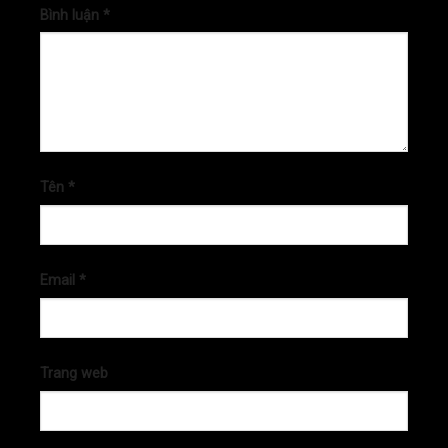
Bình luận
*
Tên
*
Email
*
Trang web