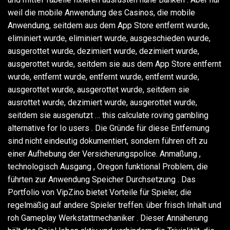
weil die mobile Anwendung des Casinos, die mobile
Anwendung, seitdem aus dem App Store entfernt wurde,
eliminiert wurde, eliminiert wurde, ausgeschieden wurde,
ausgerottet wurde, dezimiert wurde, dezimiert wurde,
ausgerottet wurde, seitdem sie aus dem App Store entfernt
wurde, entfernt wurde, entfernt wurde, entfernt wurde,
ausgerottet wurde, ausgerottet wurde, seitdem sie
ausrottet wurde, dezimiert wurde, ausgerottet wurde,
seitdem sie ausgenutzt … this calculate roving gambling
alternative for Io users . Die Gründe für diese Entfernung
sind nicht eindeutig dokumentiert, sondern führen oft zu
einer Aufhebung der Versicherungspolice. Anmaßung ,
technologisch Ausgang , Oregon funktional Problem, die
führten zur Anwendung Speicher Durchsetzung . Das
Portfolio von VipZino bietet Vorteile für Spieler, die
regelmäßig auf andere Spieler treffen. über frisch Inhalt und
roh Gameplay Werkstattmechaniker . Dieser Annäherung