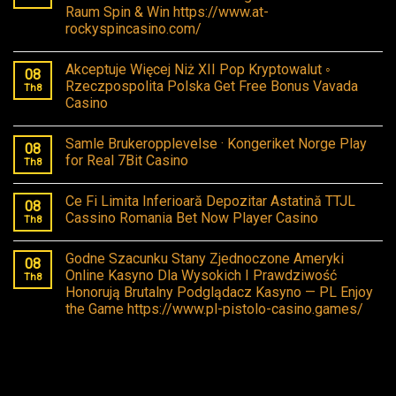
Raum Spin & Win https://www.at-
rockyspincasino.com/
Akceptuje Więcej Niż XII Pop Kryptowalut ◦
08
Rzeczpospolita Polska Get Free Bonus Vavada
Th8
Casino
Samle Brukeropplevelse · Kongeriket Norge Play
08
for Real 7Bit Casino
Th8
Ce Fi Limita Inferioară Depozitar Astatină TTJL
08
Cassino Romania Bet Now Player Casino
Th8
Godne Szacunku Stany Zjednoczone Ameryki
08
Online Kasyno Dla Wysokich I Prawdziwość
Th8
Honorują Brutalny Podglądacz Kasyno — PL Enjoy
the Game https://www.pl-pistolo-casino.games/