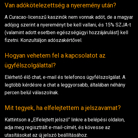
Van adókötelezettség a nyeremény után?
A Curacao-licenszű kaszinók nem vonnak adót, de a magyar
adójog szerint a nyereményt be kell vallani, és 15% SZJA-t
(valamint adott esetben egészségügyi hozzájárulást) kell
fizetni. Konzultáljon adószakértővel.
Hogyan vehetem fel a kapcsolatot az
ügyfélszolgálattal?
Elérhető élő chat, e-mail és telefonos ügyfélszolgálat. A
legtöbb kérdésre a chat a leggyorsabb, általában néhány
percen belül válaszolnak.
Mit tegyek, ha elfelejtettem a jelszavamat?
Kattintson a „Elfelejtett jelszó” linkre a belépési oldalon,
adja meg regisztrált e-mail-címét, és kövesse az
utasításokat az új jelszó beállításához.