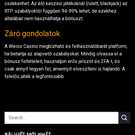
csökkenhet. Az élő kaszinó játékoknál (rulett, blackjack) az
RTP szabályoktól függően 94-99% lehet, de ezekhez
általában nem használhatja a bónuszt.
Záró gondolatok
A Weiss Casino megbízható és felhasználóbarát platform,
ha betartja az alapvető szabályokat. Mindig olvassa el a
bónusz feltételeit, használjon erős jelszót és 2FA-t, és
csak annyit tegyen fel, amennyit elveszíteni is hajlandó. A
felelős játék a legfontosabb.
BÀI VIẾT MỚI NHẤT