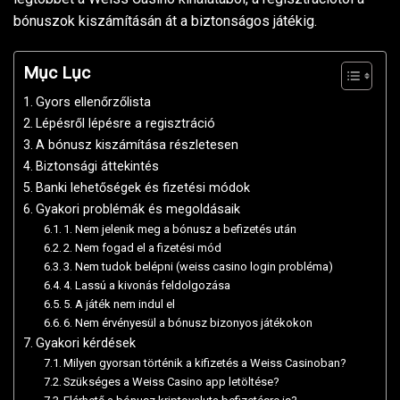
bónuszok kiszámításán át a biztonságos játékig.
Mục Lục
Gyors ellenőrzőlista
Lépésről lépésre a regisztráció
A bónusz kiszámítása részletesen
Biztonsági áttekintés
Banki lehetőségek és fizetési módok
Gyakori problémák és megoldásaik
1. Nem jelenik meg a bónusz a befizetés után
2. Nem fogad el a fizetési mód
3. Nem tudok belépni (weiss casino login probléma)
4. Lassú a kivonás feldolgozása
5. A játék nem indul el
6. Nem érvényesül a bónusz bizonyos játékokon
Gyakori kérdések
Milyen gyorsan történik a kifizetés a Weiss Casinoban?
Szükséges a Weiss Casino app letöltése?