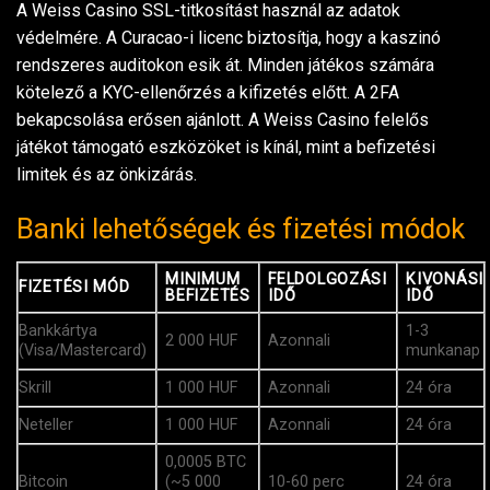
A Weiss Casino SSL-titkosítást használ az adatok
védelmére. A Curacao-i licenc biztosítja, hogy a kaszinó
rendszeres auditokon esik át. Minden játékos számára
kötelező a KYC-ellenőrzés a kifizetés előtt. A 2FA
bekapcsolása erősen ajánlott. A Weiss Casino felelős
játékot támogató eszközöket is kínál, mint a befizetési
limitek és az önkizárás.
Banki lehetőségek és fizetési módok
MINIMUM
FELDOLGOZÁSI
KIVONÁSI
FIZETÉSI MÓD
BEFIZETÉS
IDŐ
IDŐ
Bankkártya
1-3
2 000 HUF
Azonnali
(Visa/Mastercard)
munkanap
Skrill
1 000 HUF
Azonnali
24 óra
Neteller
1 000 HUF
Azonnali
24 óra
0,0005 BTC
Bitcoin
(~5 000
10-60 perc
24 óra