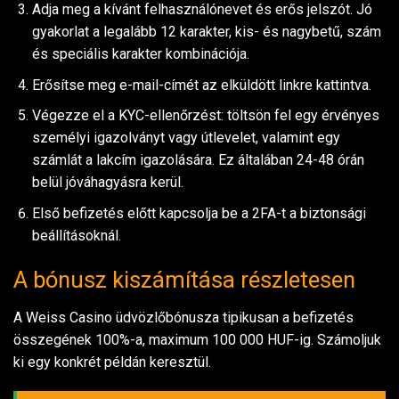
Adja meg a kívánt felhasználónevet és erős jelszót. Jó
gyakorlat a legalább 12 karakter, kis- és nagybetű, szám
és speciális karakter kombinációja.
Erősítse meg e-mail-címét az elküldött linkre kattintva.
Végezze el a KYC-ellenőrzést: töltsön fel egy érvényes
személyi igazolványt vagy útlevelet, valamint egy
számlát a lakcím igazolására. Ez általában 24-48 órán
belül jóváhagyásra kerül.
Első befizetés előtt kapcsolja be a 2FA-t a biztonsági
beállításoknál.
A bónusz kiszámítása részletesen
A Weiss Casino üdvözlőbónusza tipikusan a befizetés
összegének 100%-a, maximum 100 000 HUF-ig. Számoljuk
ki egy konkrét példán keresztül.